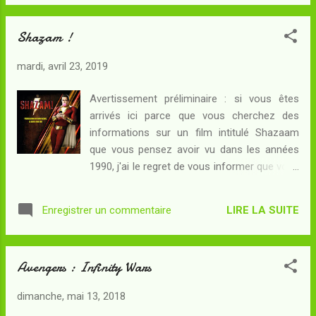
l'amateur très peu éclairé de super-héros
plus long qu'ils ne le disent s...
que je suis, l'était tout autant. Restait à juger
Shazam !
sur pièces... Attention, la présente chronique
inclut des spoilers qui ne seront pas signalés
mardi, avril 23, 2019
in situ . Résumé : Thanos a gagné : il a fait
disparaître la moitié des êtres pensants de
Avertissement préliminaire : si vous êtes
l'Univers. L'équipe des Avengers est mutilée
arrivés ici parce que vous cherchez des
à l'image du monde... et ce n'est pas l'arrivée
informations sur un film intitulé Shazaam
après la bataille de Captain Marvel qui va
que vous pensez avoir vu dans les années
changer la donne. Le titan, qui s'est exilé sur
1990, j'ai le regret de vous informer que vous
une planète lointaine où il vit seul et
êtes victimes d'un faux souvenir comme cet
d'agriculture, a pris le soin de détruire les
excellent article sur Vox devrait vous le
pierres d'infinité : il n'y a pas de re...
LIRE LA SUITE
Enregistrer un commentaire
démontrer. La présente chronique est celle
du film de 2019, et vous remarquerez au
passage que les deux titres ne sont pas
Avengers : Infinity Wars
identiques... Résumé : Au fond d'une
caverne remplie d'artefacts magiques et de
dimanche, mai 13, 2018
portes conduisant vers des lieux peuplés de