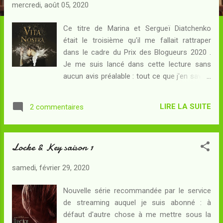
c
mercredi, août 05, 2020
l
e
Ce titre de Marina et Sergueï Diatchenko
était le troisième qu'il me fallait rattraper
s
dans le cadre du Prix des Blogueurs 2020 .
Je me suis lancé dans cette lecture sans
aucun avis préalable : tout ce que j'en savais
en fait se résumait à "c'est un Harry Potter
au goulag ". Résumé : Alexandra, qui répond
LIRE LA SUITE
2 commentaires
plus volontiers au diminutif de Sacha, est en
vacances avec sa mère. Elle attendait le
retour à la plage depuis l'année précédente :
Locke & Key saison 1
à seize ans, elle est consciente de ne pas
avoir tout à fait les mêmes aspirations que
samedi, février 29, 2020
les autres filles de son âge... mais la
simplicité de ces instants la rend heureuse.
Nouvelle série recommandée par le service
Elle ne sait pas encore que ce début de
de streaming auquel je suis abonné : à
vacances constitue ses derniers moments
défaut d'autre chose à me mettre sous la
de vie normale : un homme inquiétant se met