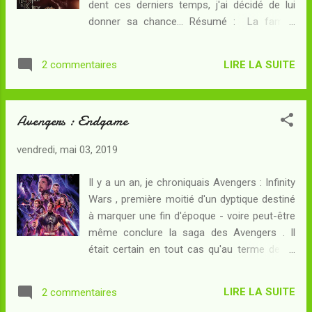
dent ces derniers temps, j'ai décidé de lui
à la suivre et cherche à l'aborder... A chaque
donner sa chance... Résumé : La famille
fois, elle parvient à l'esquiver - mais il se fait
Locke a été marquée par une récente
de plus en plus pressant et avec horreur,
tragédie : Rendell Locke a été assassiné par
Sacha réalise qu'elle vit sans arrêt la même
LIRE LA SUITE
2 commentaires
l'un de ses élèves, et ses enfants comme
journée de juillet ! Afin de s'ext...
leur mère Nina ont été les témoins du crime.
Pour prendre un nouveau départ, les derniers
Avengers : Endgame
Locke quittent Seattle pour une petite ville du
Maine où se trouve Keyhouse, la maison
vendredi, mai 03, 2019
ancestrale où Rendell a passé son enfance.
Les y attend l'oncle Duncan Locke et des
Il y a un an, je chroniquais Avengers : Infinity
personnes qui ont connu Rendell alors qu'il
Wars , première moitié d'un dyptique destiné
n'était qu'adolescent. Bientôt, des
à marquer une fin d'époque - voire peut-être
événements étranges ont lieu : Bode, le petit
même conclure la saga des Avengers . Il
dernier, découvre au fond d'un puits une
était certain en tout cas qu'au terme de ce
femme étrange qui lui propose de partir à la
film, le Marvelverse était appelé à changer
recherche de clés dissimulées dans le
voire même à se réinventer... Les attentes
manoir... et bon nombre des habitants de la
LIRE LA SUITE
2 commentaires
étaient immenses et la curiosité, pour
ville côtière semblent en savoir beaucoup