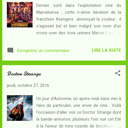
créatures inquiétantes, Shazam - le dernier
Dernier sorti dans l'exploitation ciné du
du conseil des sept sorciers - veille sur les
Marvelverse , cette n-ième itération de la
sept péchés capitaux jadis transformés en
franchise Avengers annonçait la couleur : il
statues. Mais Shazam vieillit et, bientôt, les
s'agissait bel et bien malgré son nom d'un
sept démons se libéreront : pour éviter
cross-over des trois univers Marvel ( super-
l'Apocalypse, il faut trouver un champion au
héroïque , space-opera et magique ). Le
cœur pur qui saura prendre la relève et
spectacle promis par la bande-annonce (et
pétrifier à nouveau les péchés capitaux... Les
LIRE LA SUITE
Enregistrer un commentaire
par le poster officiel, aussi...) promettait
candidats ne sont pas rares mais aucun
d'être grandiose. Qu'en a-t-il été ? Résumé :
d'entre eux n'est digne de ...
Asgard est en ruines, Thor et Loki sont en
Doctor Strange
fuite - et leur vaisseau spatial est attaqué
par les sbires du titan Thanos. Désireux de
jeudi, octobre 27, 2016
s'emparer d'une seconde pierre d'infinité, le
monstre contraint Loki à lui céder le
Un jour d'Automne, un après-midi sans rien à
tesseract qui lui fera faire un pas de plus
faire de particulier, une envie de ciné... Voilà
vers son objectif : devenir l'être le plus
l'occasion d'aller voir ce Doctor Strange dont
puissant de l'Univers. Pourtant, il reste pire à
la bande-annonce, plusieurs fois vue cet Eté
craindre : deux des pierres d'infinité se
à la faveur de mes rounds de blockbusters,