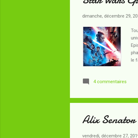
dimanche, décembre 29, 2
Tou
uni
Epi
pha
le 
je 
fav
4 commentaires
de 
War
con
Alix Senator
vendredi, décembre 27, 201