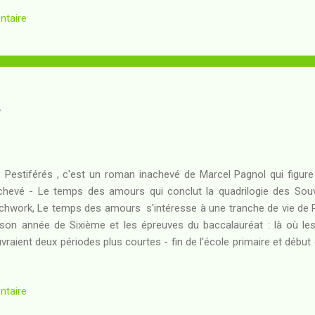
sique du jeu de go ; et celle de Clyne - sa Muse au Jeu pour lequel
ntaire
ent inouï de Penseur. L'école dominante au Jeu est celle des Expansi
rs adversaires en délimitant les plus grands territoires... mais u
verser la table. Qui est Wamkadh, le prodige dont le talent tranche à tra
 Pestiférés , c'est un roman inachevé de Marcel Pagnol qui figure
chevé - Le temps des amours qui conclut la quadrilogie des Souve
chwork, Le temps des amours s'intéresse à une tranche de vie de P
son année de Sixième et les épreuves du baccalauréat : là où l
vraient deux périodes plus courtes - fin de l'école primaire et débu
résent s'accélérer à l'image de la vie. Le temps des amours , c'est
mières amitiés intellectuelles qui font la synthèse entre son 
ntaire
lines et ses aspirations littéraires... une synthèse qui s'exprime d
it - lui-même inachevé - que l'auteur insère dans la grande Histoire, 