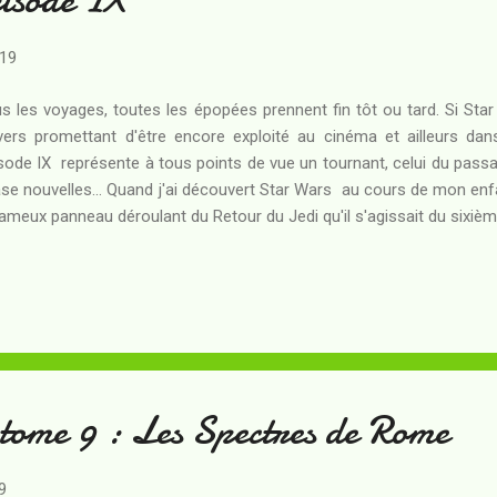
019
s les voyages, toutes les épopées prennent fin tôt ou tard. Si Star
vers promettant d'être encore exploité au cinéma et ailleurs dan
sode IX représente à tous points de vue un tournant, celui du pas
se nouvelles... Quand j'ai découvert Star Wars au cours de mon enf
fameux panneau déroulant du Retour du Jedi qu'il s'agissait du sixiè
savais fort bien qu'il ne que s'agissait du troisième de ces films. L
eur d'une explication offerte sur l'instant par mon père, s'était tout
mon premier visionnage au cinéma de l' Episode I . L'arrivée à partir
s avait compliqué la lecture de l'oeuvre - si bien que la question 
vient de regarder Star Wars devenai...
 tome 9 : Les Spectres de Rome
9