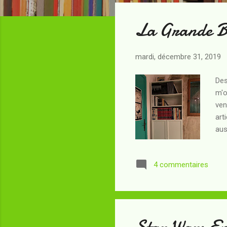
t
La Grande Bi
i
c
l
mardi, décembre 31, 2019
e
s
Des
m'o
ven
art
aus
sec
qua
4 commentaires
fav
l'a
pas
Star Wars Ep