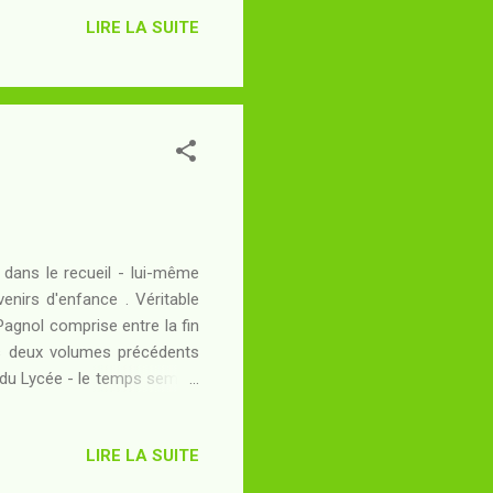
 il se découvre aussitôt un
LIRE LA SUITE
fs - qui cherchent à vaincre
n jeune Incisif s'apprête à
vers les territoi...
 dans le recueil - lui-même
nirs d'enfance . Véritable
agnol comprise entre la fin
es deux volumes précédents
t du Lycée - le temps semble
 aussi pour Pagnol celui des
amour pour la Provence des
LIRE LA SUITE
e façon étrange à travers un
à savoir celle de la peste de