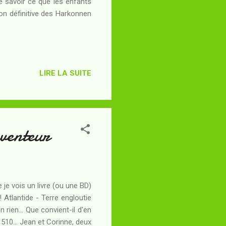
de savoir ce que les enfants
ion définitive des Harkonnen
LIRE LA SUITE
nventeur
 je vois un livre (ou une BD)
! Atlantide - Terre engloutie
 rien... Que convient-il d'en
510... Jean et Corinne, deux