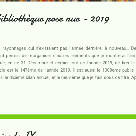
bliothèque pose nue - 2019
 rayonnages qui n'existaient pas l'année dernière, à nouveau... Des
nt permis de réorganiser d'autres éléments que je montrerai l'an
ue, en ce 31 Décembre et dernier jour de l'année 2019, de tirer le b
icle est le 147ème de l'année 2019. Il est aussi le 1308ème publié 
si le dixième bilan annuel, et le neuvième que je fais sous ce titre.
onde meilleure année de ce blog en termes de publications - 201
trième meilleure année. En effet, j'ai été absent de mon blog penda
eur d'événements inquiétants et perturbants - et je n'ai donc pas
ttendais lors du précédent bilan. Néanmoins, ce n'est pas un problèm
 une performance... L'enjeu du b...
isode IX