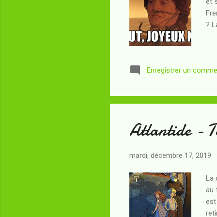
et 
Fre
? L
Enregistrer un comme
Atlantide - T
mardi, décembre 17, 2019
La 
au 
est
ret