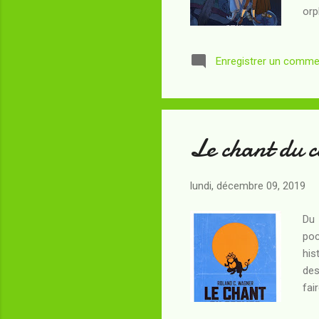
orp
il 
Pap
Enregistrer un comme
vis
vil
cha
Le chant du 
lundi, décembre 09, 2019
Du 
poc
his
des
fai
ext