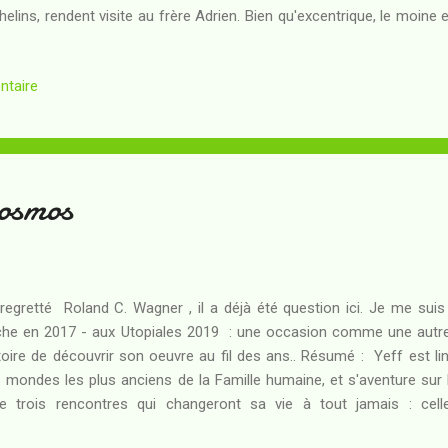
helins, rendent visite au frère Adrien. Bien qu'excentrique, le moine
met au point rien de moins qu'une machine volante ! - que sa com
e suit les travaux de près. Jean et Corinne, pourtant, ne se conte
ntaire
ite de courtoisie : le Comte Dubois, qui les héberge depuis que des
lage, veut à tout prix que le frère Adrien vienne au château exa
pelle dédiée à la Vierge Marie. Aussi, lorsque les enfants pré...
cosmos
regretté Roland C. Wagner , il a déjà été question ici. Je me sui
he en 2017 - aux Utopiales 2019 : une occasion comme une autre
toire de découvrir son oeuvre au fil des ans.. Résumé : Yeff est ling
 mondes les plus anciens de la Famille humaine, et s'aventure sur la
re trois rencontres qui changeront sa vie à tout jamais : ce
raterrestre intelligent qui ne le lâchera plus d'une semelle ; celle