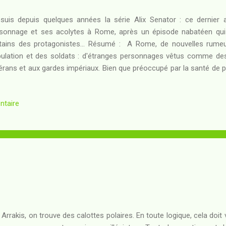
suis depuis quelques années la série Alix Senator : ce dernier
sonnage et ses acolytes à Rome, après un épisode nabatéen qui
tains des protagonistes... Résumé : A Rome, de nouvelles rumeur
ulation et des soldats : d'étranges personnages vêtus comme des
érans et aux gardes impériaux. Bien que préoccupé par la santé de plu
e de son fils Titus - Alix va devoir à nouveau faire face aux démon
rs qu'Enak s'abîme dans le désespoir de n'avoir pas pu enterrer 
ntaire
Auguste est harcelé par le nabatéen Syllaios déterminé à lui arrach
ateur va s'exposer à nouveau en personne : de la chambre où gît Lid
ima, l'horreur s'apprête à fondre sur Rome... Alix pourra-t-il sauver sa v
 Arrakis, on trouve des calottes polaires. En toute logique, cela doit 