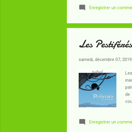
phy
Enregistrer un comme
tal
leu
ren
Les Pestiférés
samedi, décembre 07, 2019
Les
ina
pat
de 
cou
à p
pre
Enregistrer un comme
col
réc