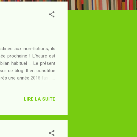
tinés aux non-fictions, ils
née prochaine ! L'heure est
ilan habituel ... Le présent
sur ce blog. Il en constitue
 Après une année 2018 faste -
9 ne s'élève qu'au rang de
nt plusieurs semaines - à la
LIRE LA SUITE
 lu et publié autant que je
e : un blog n'est à mes yeux