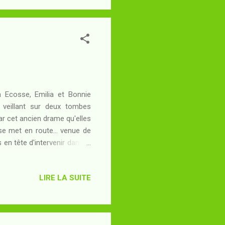
d'adapt...
Ecosse, Emilia et Bonnie
e veillant sur deux tombes
ar cet ancien drame qu'elles
e met en route... venue de
n tête d'intervenir dans le
ermination suffira-t-elle à
o Tsuno se sont faits plus
LIRE LA SUITE
ngt-dix à la fin des années
Yoko une renaissance (cinq
d'o...