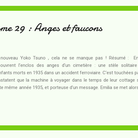
seille en 1720 . Scotto, Stoffel et Wambre ont reçu la charge difficile 
me 29 : Anges et faucons
 nouveau Yoko Tsuno , cela ne se manque pas ! Résumé : En 
ouvrent l'enclos des anges d'un cimetière : une stèle solitair
nfants morts en 1935 dans un accident ferroviaire. C'est touchées p
statent que la machine à voyager dans le temps de leur cottage s
te même année 1935, et porteuse d'un message. Emilia se met alors e
ps et de sauver les deux petites victimes avant l'accident ! Sa dét
ver les deux "anges" de l'enclos ? Ces dernières années, les Yok
quents : après les longs intervalles du début des années quatre-vi
x mille (sept albums), les années dix constituent un peu pour 
ums). Toute la question est posée de savoir s'il s'agit d'un nouvel âge 