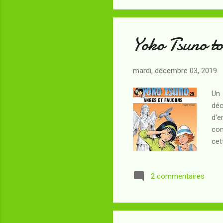
Mar
Yoko Tsuno to
mardi, décembre 03, 2019
Un
déc
d'e
con
cet
tem
sau
2 commentaires
fré
deu
alb