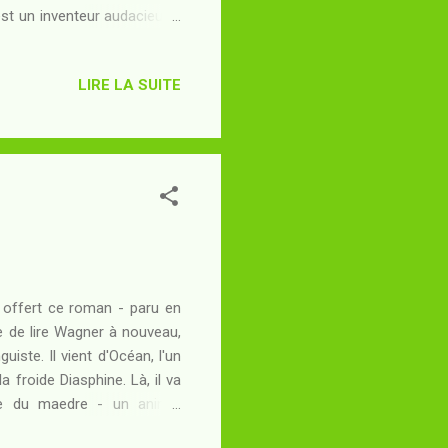
 est un inventeur audacieux -
munauté soutient et dont le
ntent pas de lui rendre une
LIRE LA SUITE
 bandits ont mis à sac leur
miner des fresques dans une
s offert ce roman - paru en
 de lire Wagner à nouveau,
uiste. Il vient d'Océan, l'un
 froide Diasphine. Là, il va
lle du maedre - un animal
 du Jeu - variante psychico-