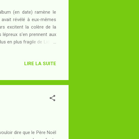
 album (en date) ramène le
 avait révélé à eux-mêmes
s excitent la colère de la
 lépreux s'en prennent aux
s en plus fragile de Lidia -
s de ses aventures passées.
son fils Khephren, et alors
LIRE LA SUITE
er un traité d'alliance, le
ia aux couloirs de la Cloaca
ille ? Le ti...
vouloir dire que le Père Noël