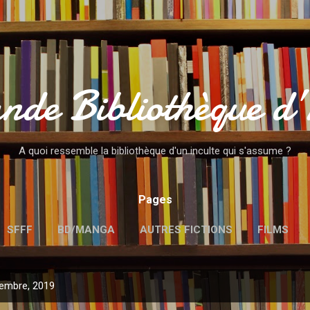
Accéder au contenu principal
nde Bibliothèque d
A quoi ressemble la bibliothèque d'un inculte qui s'assume ?
Pages
SFFF
BD/MANGA
AUTRES FICTIONS
FILMS
MENTIONS LÉGALES
cembre, 2019