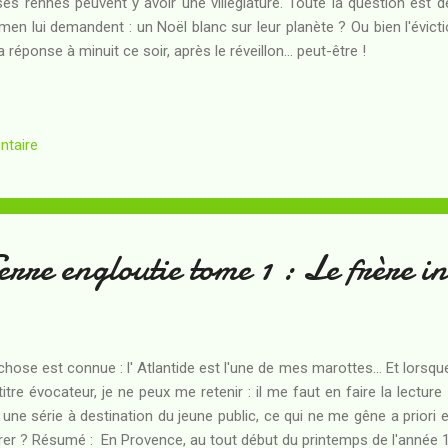
ses rennes peuvent y avoir une villégiature. Toute la question est 
men lui demandent : un Noël blanc sur leur planète ? Ou bien l'évict
a réponse à minuit ce soir, après le réveillon... peut-être !
ntaire
erre engloutie tome 1 : Le frère i
chose est connue : l' Atlantide est l'une de mes marottes... Et lorsque
titre évocateur, je ne peux me retenir : il me faut en faire la lecture 
 une série à destination du jeune public, ce qui ne me gêne a priori en
irer ? Résumé : En Provence, au tout début du printemps de l'année 1