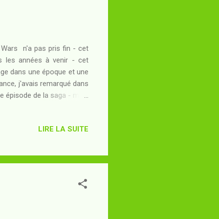
 Wars n'a pas pris fin - cet
s les années à venir - cet
sage dans une époque et une
ance, j'avais remarqué dans
me épisode de la saga - mais
'énigme, en partie levée à la
 à fait dissipée en 1999 lors
LIRE LA SUITE
 de 2015 de la postlogie Star
de savoir dans quel ordre il