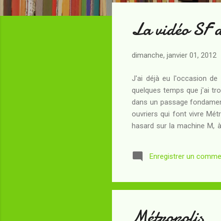
t
La vidéo SF 
i
c
l
dimanche, janvier 01, 2012
e
s
J'ai déjà eu l'occasion de 
quelques temps que j'ai tr
dans un passage fondamental
ouvriers qui font vivre Mét
hasard sur la machine M, 
surprenant et terrible spec
contrôle la température, pri
Enregistrer un comme
Métropolis