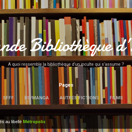
Accéder au contenu principal
nde Bibliothèque d
A quoi ressemble la bibliothèque d'un inculte qui s'assume ?
Pages
SFFF
BD/MANGA
AUTRES FICTIONS
FILMS
MENTIONS LÉGALES
és au libellé
Métropolis