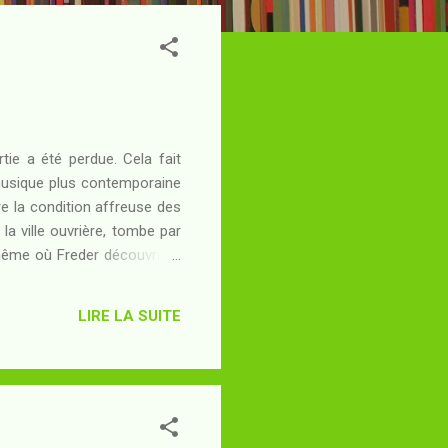
rtie a été perdue. Cela fait
 musique plus contemporaine
re la condition affreuse des
la ville ouvrière, tombe par
même où Freder découvre le
hine, voilà que celui qui en
LIRE LA SUITE