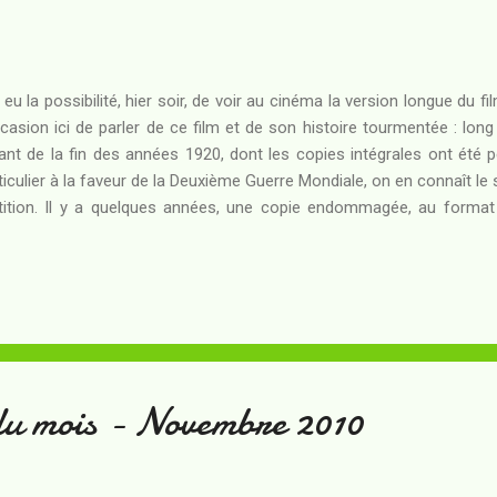
i eu la possibilité, hier soir, de voir au cinéma la version longue du fi
ccasion ici de parler de ce film et de son histoire tourmentée : long
ant de la fin des années 1920, dont les copies intégrales ont été p
ticulier à la faveur de la Deuxième Guerre Mondiale, on en connaît le
tition. Il y a quelques années, une copie endommagée, au forma
nos Aires : elle contenait des passage que l'on croyait perdus depui
"version longue" de Métropolis - longue et pourtant toujours i
essible au grand public. Occasion d'un retour dans un univers dysto
 temps à venir, Métropolis, dresse vers le ciel ses orgueilleux 
teint jamais. Au sommet du plus haut d'entre eux, la Nouvelle Tour ...
du mois - Novembre 2010