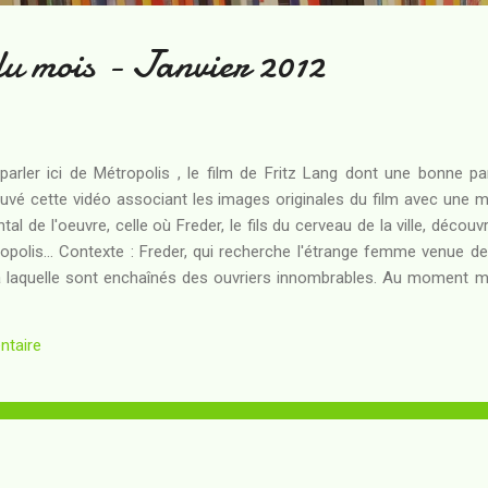
du mois - Janvier 2012
parler ici de Métropolis , le film de Fritz Lang dont une bonne pa
ouvé cette vidéo associant les images originales du film avec une
 de l'oeuvre, celle où Freder, le fils du cerveau de la ville, découv
ropolis... Contexte : Freder, qui recherche l'étrange femme venue de 
à laquelle sont enchaînés des ouvriers innombrables. Au moment 
tacle de ces hommes qui s'agitent pour obéir aux besoins de la mac
s de tétanie, est incapable de poursuivre sa tâche...
ntaire