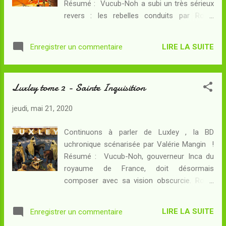
Résumé : Vucub-Noh a subi un très sérieux
présence des amérindiens. Le sultan négocie
revers : les rebelles conduits par Robin
en position de force : les émissaires de
Luxley, le roi Louis VIII et le pape Innocent III
l'Inca viennent lui proposer une puissante
ont bousculé sa garnison et repris la ville de
alliance qui pourrait lui rendre l'antique
LIRE LA SUITE
Enregistrer un commentaire
Paris ! Assiégé dans sa citadelle du Louvre,
territoire du califat de Cordoue... Alors que
le gouverneur inca en est réduit à l'humiliante
Luxley s'éveille dans un monde bien
attente d'une armée de secours... A l'Ouest,
différent...
Luxley tome 2 - Sainte Inquisition
l'Inca dépêche une troupe aérienne dirigée
par sa propre petite fille, la terrifiante Cusi
jeudi, mai 21, 2020
Koyllor. Luxley le sait, les murs de Paris que
Vucub-Noh avait achevés ne suffiront peut-
Continuons à parler de Luxley , la BD
être pas à faire la différence... Il faudra, pour
uchronique scénarisée par Valérie Mangin !
équilibrer le jeu dangereux, trouver des
Résumé : Vucub-Noh, gouverneur Inca du
mages chrétiens capables d'obscurcir la
royaume de France, doit désormais
vision des devins ennemis. Alors qu'il doit
composer avec sa vision obscurcie. Robin
sans cesse augmenter les doses du peyotl
Luxley s'est échappé en compagnie du roi
qui lui permet de dissimuler ses plans à
Louis et rassemble des rebelles dans les
Vucub-Noh, Luxley commence à perdre
LIRE LA SUITE
Enregistrer un commentaire
impénétrables forêts de la région. Sous le
prise... Paris pourra-t-elle être sauvée ? Le...