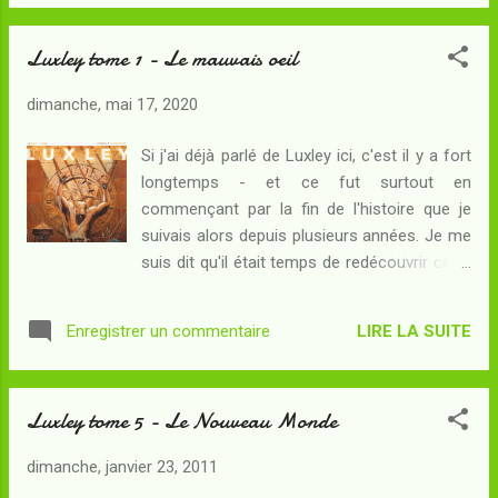
couvert de son influence occulte, son armée
parvient à déjouer les plans des occupants
Luxley tome 1 - Le mauvais oeil
d'outre-Atlantique et même à récupérer les
regalia français : l'épée de Charlemagne,
dimanche, mai 17, 2020
l'oriflamme de Saint-Denis et la couronne du
sacre... Mais revenu au camp, voici que le
Si j'ai déjà parlé de Luxley ici, c'est il y a fort
Saxon le découvre investi par une troupe
longtemps - et ce fut surtout en
entière de moines en blanc : la Sainte
commençant par la fin de l'histoire que je
Inquisition, missionnée par le pape Innocent
suivais alors depuis plusieurs années. Je me
III en personne, est venue enquêter sur les
suis dit qu'il était temps de redécouvrir cette
rebelles car seuls des chrétiens sans tache
BD uchronique scénarisée par Valérie
pourront espérer l'emporter sur les païens...
Mangin ... Résumé : En 1199, l'Europe vit
Quel jeu joue l'Inquisiteur ? Luxley saura-t-il
LIRE LA SUITE
Enregistrer un commentaire
l'impossible depuis huit ans. A la faveur de
protéger le roi Louis ? On devra pardonner
l'absence des rois chrétiens partis en
d'emblée à cet album une entor...
croisade, ont débarqué des hommes venus
Luxley tome 5 - Le Nouveau Monde
de l'autre côté de l'océan Atlantique - là où
nul n'aurait cru qu'il y avait même une terre
dimanche, janvier 23, 2011
émergée... Ces nouveaux conquérants,