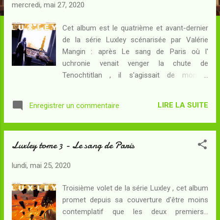
c
mercredi, mai 27, 2020
l
e
Cet album est le quatrième et avant-dernier
de la série Luxley scénarisée par Valérie
s
Mangin : après Le sang de Paris où l'
uchronie venait venger la chute de
Tenochtitlan , il s'agissait de montrer
comment les rebelles chrétiens allaient
renverser une situation en apparence
LIRE LA SUITE
Enregistrer un commentaire
désespérée... Résumé : Paris a subi le
massacre comme les royaumes espagnols,
la princesse Cusi Koyllor porte en son sein
Luxley tome 3 - Le sang de Paris
l'héritier capétien du trône de France et
Robin Luxley est toujours figé dans sa
lundi, mai 25, 2020
stupeur de peyotl. A Jérusalem, le pape
Innocent III vient supplier le sultan Saladin :
Troisième volet de la série Luxley , cet album
face aux païens, l'ennemi d'hier est peut-être
promet depuis sa couverture d'être moins
l'ultime recours... car les populations
contemplatif que les deux premiers...
chrétiennes commencent à tolérer la