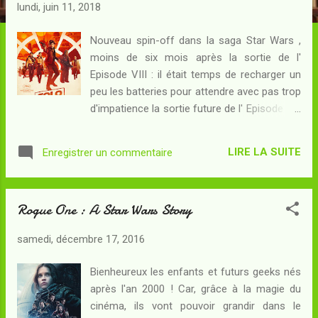
c
lundi, juin 11, 2018
l
e
Nouveau spin-off dans la saga Star Wars ,
moins de six mois après la sortie de l'
s
Episode VIII : il était temps de recharger un
peu les batteries pour attendre avec pas trop
d'impatience la sortie future de l' Episode IX !
Résumé : Sur Corellia, l'Empire entretient
des chantiers spatiaux desquels sortent un
LIRE LA SUITE
Enregistrer un commentaire
par un les vaisseaux de ses guerres sans
fin... Il y survit tant bien que mal un petit
peuple d'ouvriers qui, pas tout à fait esclaves
Rogue One : A Star Wars Story
mais pas tout à fait libres non plus, triment
sous la coupe des syndicats du crime. Le
samedi, décembre 17, 2016
jeune Han est un de ceux-là, et à force de
rêver d'étoiles, il vole à Lady Proxima - le
Bienheureux les enfants et futurs geeks nés
parrain du crime qui l'emploie - un échantillon
après l'an 2000 ! Car, grâce à la magie du
du précieux coaxium qui sert de carburant
cinéma, ils vont pouvoir grandir dans le
aux vaisseaux spatiaux. Sa fuite avec la belle