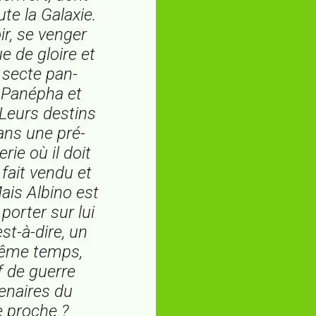
te la Galaxie.
ir, se venger
e de gloire et
a secte pan-
, Panépha et
Leurs destins
ans une pré-
rie où il doit
 fait vendu et
Mais Albino est
porter sur lui
st-à-dire, un
même temps,
f de guerre
cenaires du
e proche ?