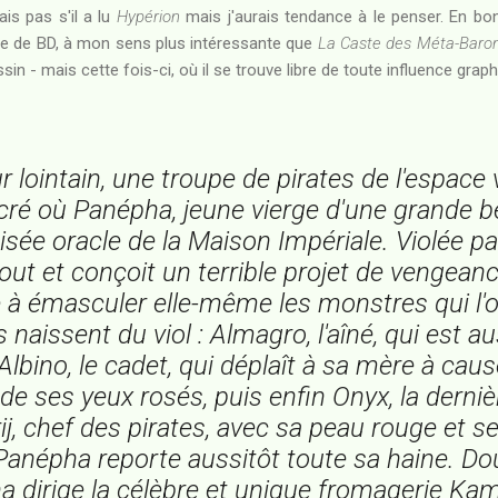
ais pas s'il a lu
Hypérion
mais j'aurais tendance à le penser. En bon r
rie de BD, à mon sens plus intéressante que
La Caste des Méta-Baro
 - mais cette fois-ci, où il se trouve libre de toute influence graph
 lointain, une troupe de pirates de l'espace v
cré où Panépha, jeune vierge d'une grande b
nisée oracle de la Maison Impériale. Violée par
tout et conçoit un terrible projet de vengeance
à émasculer elle-même les monstres qui l'on
 naissent du viol : Almagro, l'aîné, qui est au
Albino, le cadet, qui déplaît à sa mère à cau
 de ses yeux rosés, puis enfin Onyx, la derni
ij, chef des pirates, avec sa peau rouge et s
 Panépha reporte aussitôt toute sa haine. D
a dirige la célèbre et unique fromagerie Ka