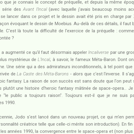
o que je connais le concept de préquelle, et depuis la même époqu
 série des
Avant l'Incal
(avec laquelle j'avais beaucoup moins ac
 se lancer dans ce projet et le dessin avait été pris en charge pa
façon évoquant le dessin de Moebius. Au-delà de ces détails, il faut 
. C'est là toute la difficulté de l'exercice de la préquelle : com
contée ?
a augmenté ce qu'il faut désormais appeler
Incaliverse
par une gros
plus mystérieux de
L'Incal
, à savoir, le fameux Méta-Baron. Dont on
ime. Une série qui a des admirateurs inconditionnels, à tel point que 
érivée de
La Caste des Méta-Barons
- alors que c'est l'inverse. Il s'a
ic fantasy. La raison de son succès est sans doute que l'on peut se
s plutôt une histoire d'heroic fantasy mâtinée de space-opera... J
e "le public a toujours raison". Toujours est-il que je ne suis 
s 1990.
ennie, Jodo s'est lancé dans un nouveau projet, ce qui m'en perm
sonnalité créatrice telle que celle-ci mérite son introduction). En fin
les années 1990, la convergence entre le space-opera et (non plus l