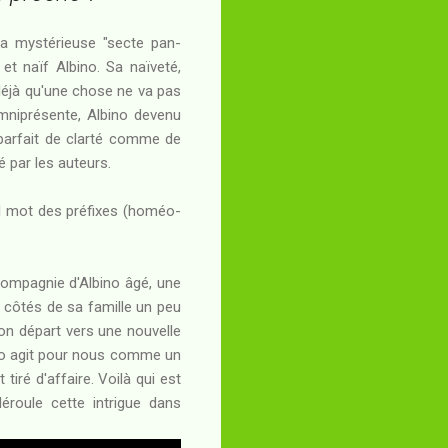
La mystérieuse "secte pan-
 et naïf Albino. Sa naïveté,
t déjà qu'une chose ne va pas
omniprésente, Albino devenu
parfait de clarté comme de
é par les auteurs.
uel mot des préfixes (homéo-
 compagnie d'Albino âgé, une
 côtés de sa famille un peu
son départ vers une nouvelle
bino agit pour nous comme un
iré d'affaire. Voilà qui est
déroule cette intrigue dans