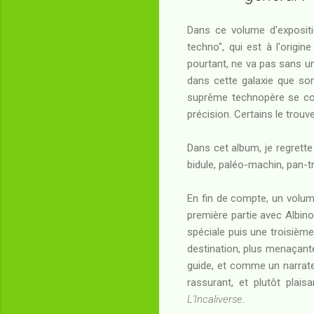
Dans ce volume d'exposit
techno", qui est à l'orig
pourtant, ne va pas sans un 
dans cette galaxie que son
suprême technopère se com
précision. Certains le trou
Dans cet album, je regrette
bidule, paléo-machin, pan-tr
En fin de compte, un volume
première partie avec Albin
spéciale puis une troisième
destination, plus menaçante
guide, et comme un narrateu
rassurant, et plutôt plais
L'Incaliverse
.