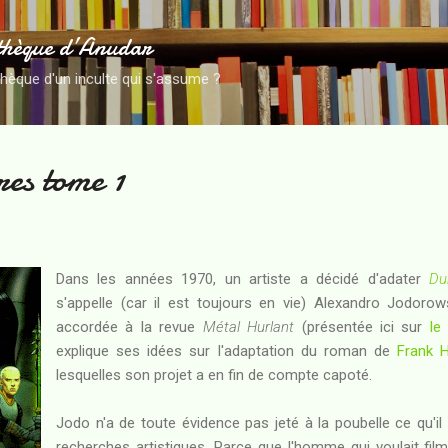
Accéder au contenu principal
thèque d’Anudar
thèque d'un inculte qui s'assume ?
es tome 1
Dans les années 1970, un artiste a décidé d'adater
Du
s'appelle (car il est toujours en vie) Alexandro Jodorow
accordée à la revue
Métal Hurlant
(présentée ici sur
le
explique ses idées sur l'adaptation du roman de
Frank H
lesquelles son projet a en fin de compte capoté.
Jodo n'a de toute évidence pas jeté à la poubelle ce qu'il 
recherches artistiques. Parce que l'homme qui voulait fil