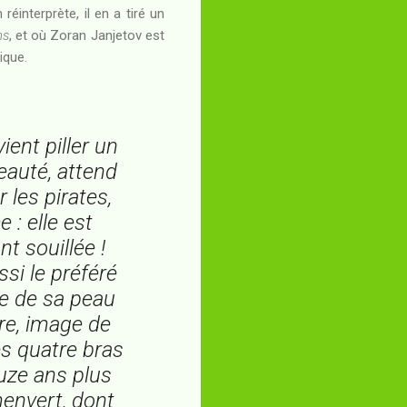
éinterprète, il en a tiré un
ns
, et où Zoran Janjetov est
ique.
ient piller un
eauté, attend
 les pirates,
 : elle est
t souillée !
ssi le préféré
se de sa peau
ère, image de
es quatre bras
ouze ans plus
menvert, dont