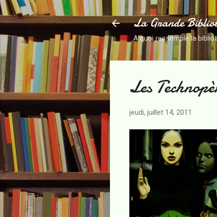
La Grande Biblio
A quoi ressemble la biblio
Les Technopèr
jeudi, juillet 14, 2011