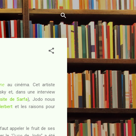
ne
au cinéma. Cet artiste
sky et, dans une interview
 site de Sarfa
), Jodo nous
erbert
et les raisons pour
faut appeler le fruit de ses
mer le
"Dune
de Jodo" a été