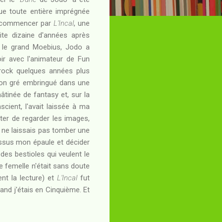
que toute entière imprégnée
A commencer par
L'Incal
, une
ite dizaine d'années après
r le grand Moebius, Jodo a
r avec l'animateur de Fun
yrock quelques années plus
 son gré embringué dans une
âtinée de fantasy et, sur la
cient, l'avait laissée à ma
ter de regarder les images,
 ne laissais pas tomber une
essus mon épaule et décider
des bestioles qui veulent le
e femelle n'était sans doute
nt la lecture) et
L'Incal
fut
and j'étais en Cinquième. Et