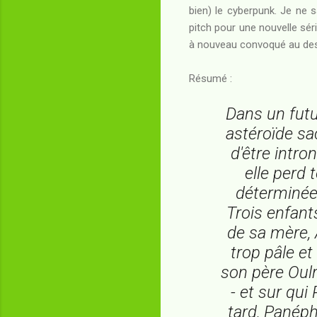
bien) le cyberpunk. Je ne s
pitch pour une nouvelle sé
à nouveau convoqué au dessin
Résumé :
Dans un futur
astéroïde sa
d'être intro
elle perd 
déterminée 
Trois enfants
de sa mère, 
trop pâle et
son père Oulr
- et sur qui
tard, Panéph