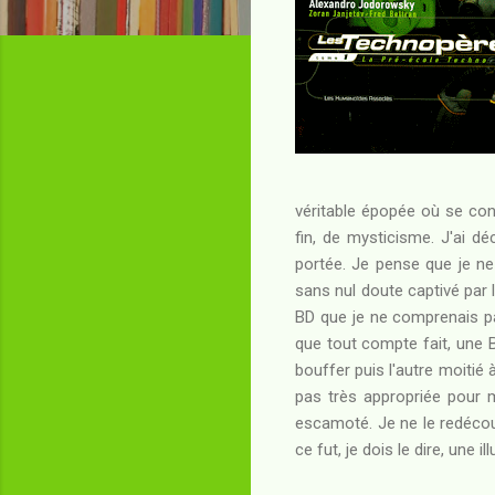
véritable épopée où se conc
fin, de mysticisme. J'ai d
portée. Je pense que je ne
sans nul doute captivé par
BD que je ne comprenais pa
que tout compte fait, une B
bouffer puis l'autre moitié
pas très appropriée pour
escamoté. Je ne le redécouv
ce fut, je dois le dire, une 