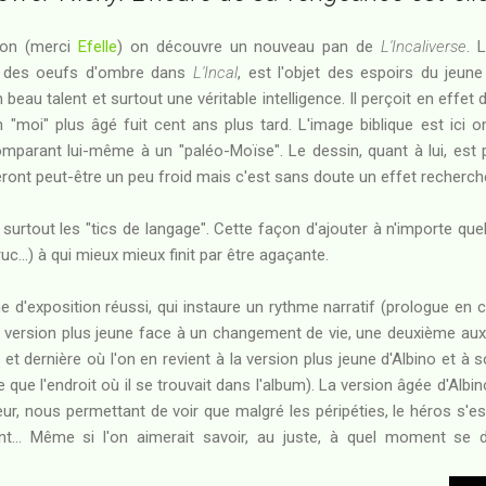
ion (merci
Efelle
) on découvre un nouveau pan de
L'Incaliverse
. 
ine des oeufs d'ombre dans
L'Incal
, est l'objet des espoirs du jeune
beau talent et surtout une véritable intelligence. Il perçoit en effe
 "moi" plus âgé fuit cent ans plus tard. L'image biblique est ici 
parant lui-même à un "paléo-Moïse". Le dessin, quant à lui, est 
veront peut-être un peu froid mais c'est sans doute un effet recherch
 surtout les "tics de langage". Cette façon d'ajouter à n'importe q
uc...) à qui mieux mieux finit par être agaçante.
 d'exposition réussi, qui instaure un rythme narratif (prologue en
o version plus jeune face à un changement de vie, une deuxième aux
 et dernière où l'on en revient à la version plus jeune d'Albino et à 
 que l'endroit où il se trouvait dans l'album). La version âgée d'Al
r, nous permettant de voir que malgré les péripéties, le héros s'est t
ant... Même si l'on aimerait savoir, au juste, à quel moment se 