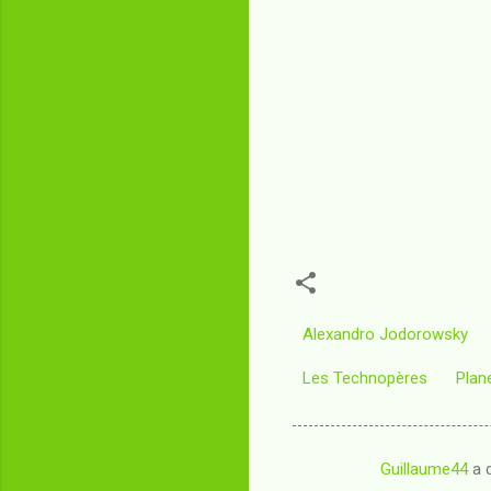
Alexandro Jodorowsky
Les Technopères
Plan
Guillaume44
a d
C