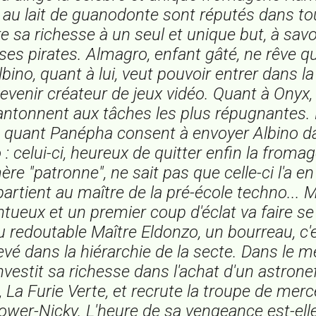
au lait de guanodonte sont réputés dans tou
e sa richesse à un seul et unique but, à savo
e ses pirates. Almagro, enfant gâté, ne rêve qu
bino, quant à lui, veut pouvoir entrer dans l
evenir créateur de jeux vidéo. Quant à Onyx
antonnent aux tâches les plus répugnantes. 
 quant Panépha consent à envoyer Albino d
: celui-ci, heureux de quitter enfin la fromage
re "patronne", ne sait pas que celle-ci l'a en
artient au maître de la pré-école techno... 
ntueux et un premier coup d'éclat va faire se 
du redoutable Maître Eldonzo, un bourreau, c'e
vé dans la hiérarchie de la secte. Dans le 
vestit sa richesse dans l'achat d'un astrone
,
La Furie Verte
, et recrute la troupe de mer
ower-Nicky. L'heure de sa vengeance est-ell