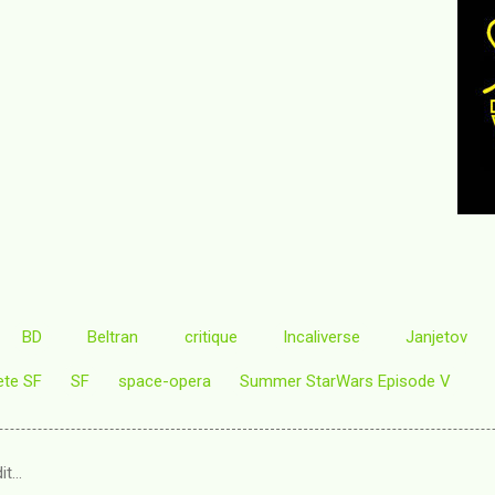
BD
Beltran
critique
Incaliverse
Janjetov
ete SF
SF
space-opera
Summer StarWars Episode V
it…