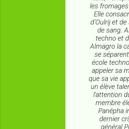
les fromages 
Elle consacr
d'Oulrij et d
de sang. Al
techno et d
Almagro la c
se séparent
école techno 
appeler sa mè
que sa vie app
un élève tale
l'attention 
membre éle
Panépha in
dernier cri
général P