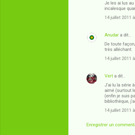
Je les ai lus a
o
incalesque qu
m
14 juillet 2011 
m
e
Anudar
a dit…
n
De toute façon,
t
très alléchant.
a
14 juillet 2011 
i
r
Vert
a dit…
e
J'ai lu la séri
s
aimé (surtout l
(enfin je suis 
bibliothèque, j'
14 juillet 2011 
Enregistrer un comment