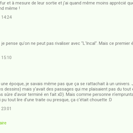
u fur et à mesure de leur sortie et j'ai quand même moins apprécié que
and même !
à 14:24
 je pense qu'on ne peut pas rivaliser avec "L'Incal". Mais ce premier
à 15:10
e à une époque, je savais même pas que ça se rattachait à un univers. 
es dessins) mais y'avait des passages qui me plaisaient pas du tout 
pas sûre d'avoir terminé en fait xD). Mais comme personne n'empruntait
ai pu tout lire d'une traite ou presque, ça c'était chouette :D
à 23:01
aire