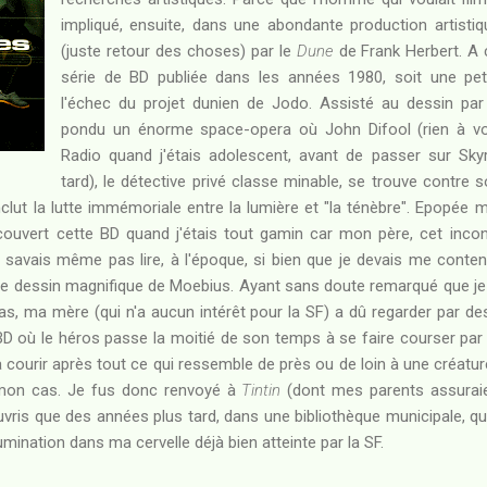
impliqué, ensuite, dans une abondante production artisti
(juste retour des choses) par le
Dune
de Frank Herbert. 
série de BD publiée dans les années 1980, soit une pet
l'échec du projet dunien de Jodo. Assisté au dessin pa
pondu un énorme space-opera où John Difool (rien à voi
Radio quand j'étais adolescent, avant de passer sur Sk
tard), le détective privé classe minable, se trouve contre
lut la lutte immémoriale entre la lumière et "la ténèbre". Epopée m
écouvert cette BD quand j'étais tout gamin car mon père, cet incons
 savais même pas lire, à l'époque, si bien que je devais me conten
 le dessin magnifique de Moebius. Ayant sans doute remarqué que je
s, ma mère (qui n'a aucun intérêt pour la SF) a dû regarder par d
D où le héros passe la moitié de son temps à se faire courser par 
 à courir après tout ce qui ressemble de près ou de loin à une créatur
 mon cas. Je fus donc renvoyé à
Tintin
(dont mes parents assuraie
ris que des années plus tard, dans une bibliothèque municipale, qu
illumination dans ma cervelle déjà bien atteinte par la SF.