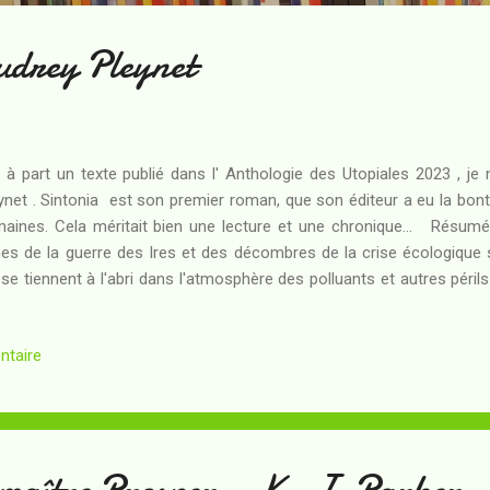
udrey Pleynet
 à part un texte publié dans l' Anthologie des Utopiales 2023 , je n
ynet . Sintonia est son premier roman, que son éditeur a eu la bonté
aines. Cela méritait bien une lecture et une chronique... Résum
nes de la guerre des Ires et des décombres de la crise écologique so
 se tiennent à l'abri dans l'atmosphère des polluants et autres périls
ination sur les villes-bulbes et les fermes où le confinement g
mière d'entre elles est Venise, d'où proviennent les nanotech
ntaire
lévation et dont le doge est réputé marié à l'air pur de l'altitude. En 
ldes vénitiennes tiennent le haut du pavé : celle des Sintonia reçoit l
se charge de l'élimination des gêneurs. Un jeu auquel les...
maître Prosper - K. J. Parker