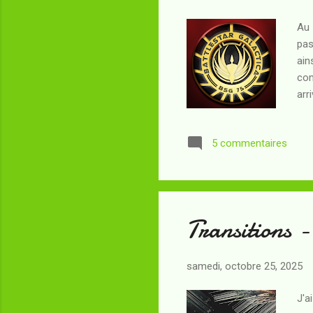
Au 
pas
ain
com
arr
blo
inv
5 commentaires
! E
en 
diz
Transitions 
samedi, octobre 25, 2025
J'a