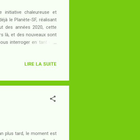
initiative chaleureuse et
déjà le Planète-SF, réalisant
ut des années 2020, cette
rs là, et des nouveaux sont
nous interroger en tant que
 permission de Gromovar,
ueurs parlent aux blogueurs
LIRE LA SUITE
onjour, peux-tu te présenter
itia, apicultrice depuis une
rs. (Auparavant, météor...
an plus tard, le moment est