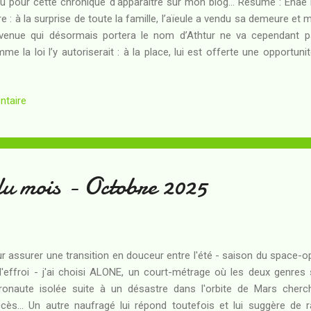
u pour cette chronique d'apparaître sur mon blog... Résumé : Enae 
e : à la surprise de toute la famille, l’aïeule a vendu sa demeure e
venue qui désormais portera le nom d’Athtur ne va cependant p
me la loi l’y autoriserait : à la place, lui est offerte une opportun
 services diplomatiques, en contrepartie d’une mission que personne
omplie mais dont la ligne de crédit est réelle et très approvi
ntaire
mpliquer avec sérieux dans cette mission… qui va l’amener beaucoup 
soupçonner. Ainsi que l’annonce le bandeau rouge qui vient avec ce li
nivers du Radch . Toutefois, que le lecteur qui serait peu familier d
ent t...
du mois - Octobre 2025
r assurer une transition en douceur entre l'été - saison du space-o
l'effroi - j'ai choisi ALONE, un court-métrage où les deux genres 
ronaute isolée suite à un désastre dans l'orbite de Mars cherc
cès... Un autre naufragé lui répond toutefois et lui suggère de 