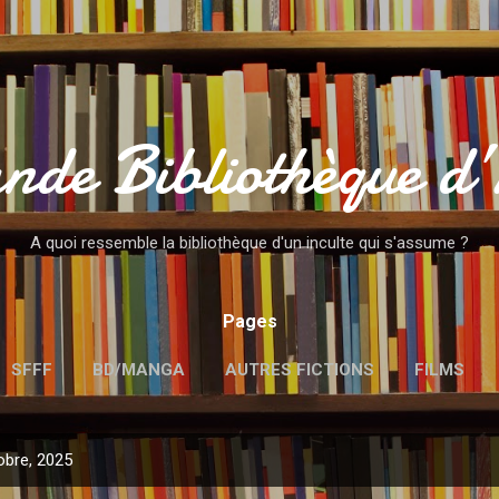
Accéder au contenu principal
nde Bibliothèque d
A quoi ressemble la bibliothèque d'un inculte qui s'assume ?
Pages
SFFF
BD/MANGA
AUTRES FICTIONS
FILMS
MENTIONS LÉGALES
obre, 2025