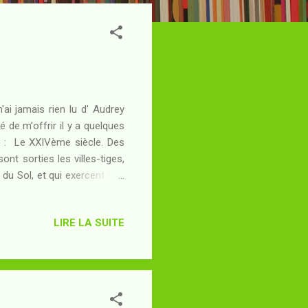
'ai jamais rien lu d' Audrey
 de m'offrir il y a quelques
é : Le XXIVème siècle. Des
nt sorties les villes-tiges,
 du Sol, et qui exercent leur
uette à chaque instant. La
nologies indispensables à
LIRE LA SUITE
cette époque de contrats, les
es lettres de velours du doge