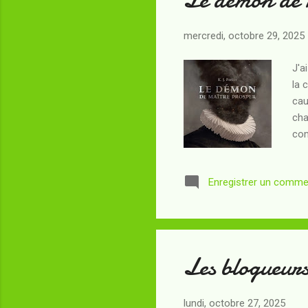
mercredi, octobre 29, 2025
J'a
la 
cau
cha
com
que
aus
Enregistrer un comme
l’i
pou
c’e
hum
Les blogueurs
lundi, octobre 27, 2025