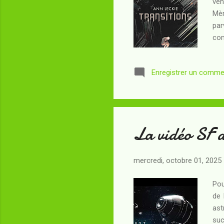
ven
Mèr
par
com
des
acc
Enregistrer un comme
s’i
le 
l’u
prés
La vidéo SF 
mercredi, octobre 01, 2025
Pou
de 
ast
suc