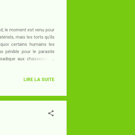
ard, le moment est venu pour
riels, mais les torts qu’ils
quoi certains humains les
us pénible pour le parasite
 sadique aux chasseurs en
 pour leurs proches… mais
d un démon élit domicile à
LIRE LA SUITE
ésiter à faire le nécessaire
ves pour pas mal de gens –
 monde alternatif où l’être