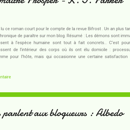
i lu ce roman court pour le compte de la revue Bifrost . Un an plus t
chronique de paraître sur mon blog. Résumé : Les démons sont immaté
sent à l’espèce humaine sont tout à fait concrets… C’est pour
ssent de l’intérieur des corps où ils ont élu domicile : process
me pour l’hôte, mais qui occasionne une certaine satisfaction
stion. Leur don tient de la malédiction, pour eux-mêmes comme
si et surtout pour ceux qu’ils sont censés aider ! Alors, quan
ntaire
ntérieur d’un individu assez brillant pour que tout chasseur puisse h
r l’en expulser – ce qui pourrait avoir des conséquences négati
st qu’une machination des plus perverses est à l’œuvre... Soit un
ain doit coexister avec des êtres immatér...
 parlent aux blogueurs : Albedo