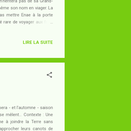
n’héritera pas de sa Grand-
t même son nom en viager. La
as mettre Enae à la porte
ité rare de voyager aux frais
 ne s’attend à voir un jour
sionnée… Pourtant, Enae va
LIRE LA SUITE
plus loin qu’on n’aurait cru
vre, Ann Leckie en revient à
e cette saga se rassure : le
pera - et l'automne - saison
se mêlent... Contexte : Une
he à joindre la Terre sans
rapprocher leurs canots de