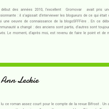
début des années 2010, l'excellent Gromovar avait pris une 
sionnante : il s'agissait d'interviewer les blogueurs de ce qui était 
si une oeuvre de connaissance de la blogoSFFFère . En ce déb
munauté a changé : des anciens sont partis, d'autres sont toujou
ivés. Le moment, d'après moi, est revenu de faire le point et de 
goSFFFère sur nos aspirations et nos liens communs. Avec la
enteur du concept, je reprends par conséquent la rubrique Les blog
t aujourd'hui, c'est au tour de Lutin82 de nous parler d’elle... 1. B
deux mots (tu peux être aussi brève que tu veux… jusqu’au néant) Loet
aine d’années, passionnée d’imaginaire depuis mes plus vieux souveni
- Ann Leckie
i lu ce roman assez court pour le compte de la revue Bifrost . Un 