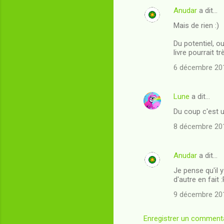
e
Anudar
a dit…
n
Mais de rien :)
t
Du potentiel, o
a
livre pourrait t
i
6 décembre 201
r
e
Lune
a dit…
s
Du coup c'est u
8 décembre 201
Anudar
a dit…
Je pense qu'il 
d'autre en fait 
9 décembre 201
Enregistrer un comment