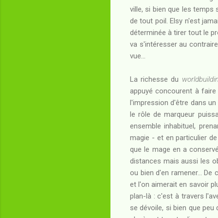
ville, si bien que les temp
de tout poil. Elsy n'est ja
déterminée à tirer tout le 
va s'intéresser au contrair
vue...
La richesse du
worldbuildi
appuyé concourent à fair
l'impression d'être dans un 
le rôle de marqueur puiss
ensemble inhabituel, pren
magie - et en particulier d
que le mage en a conservé 
distances mais aussi les ob
ou bien d'en ramener... De 
et l'on aimerait en savoir pl
plan-là : c'est à travers l'
se dévoile, si bien que peu 