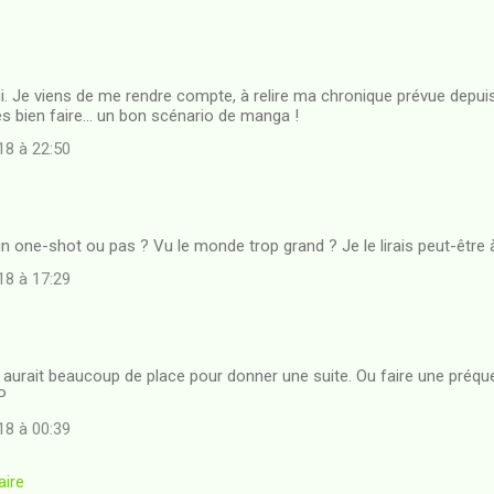
ui. Je viens de me rendre compte, à relire ma chronique prévue depu
rès bien faire... un bon scénario de manga !
8 à 22:50
n one-shot ou pas ? Vu le monde trop grand ? Je le lirais peut-être à
8 à 17:29
y aurait beaucoup de place pour donner une suite. Ou faire une préque
:P
8 à 00:39
aire