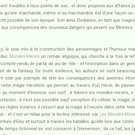
s sont troublés à tous points de vue... et donc propices aux affaires
mais qu'une marchande, même si sa marchandise est d'une façon ou d'
profit possible de son époque. Son amie Elodianne, en tant que magicie
e aux conséquences des nouveaux dangers qui pèsent sur Mirinèce : 
ng
, le soin mis à la construction des personnages et l'humour ma
e des
Mondes-Miroirs
un roman atypique, qui cherche à la fois la ré
compte-rendu de partie de jeu de rôle - et l'inscription dans un genre
ant de la fantasy. De toute évidence, les auteurs se sont beauc
ant soin par exemple de tirer les conséquences des axiomes étonn
e cette magie miroitiste qui permet, au travers d'un miroir, de pass
au moment d'énoncer son sort : à travers les mondes-miroirs, il e
stacles ; il n'est pas possible sauf exception d'y utiliser la magie, 
ces règles bizarres, il ressort que la magie à l'oeuvre dans cette his
us - et c'est un hélas pour le lecteur intéressé, car
Les Mondes-Miroi
aventure d'Elsy et surtout à travers les batailles qu'elle livre aux c
de temps fictionnel se voit consacré à l'immersion ; de ce fait, les (