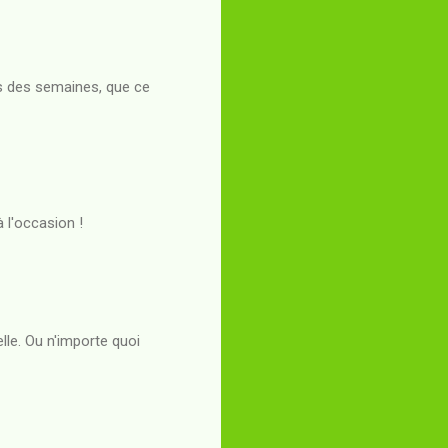
is des semaines, que ce
 l'occasion !
lle. Ou n'importe quoi