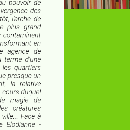
au pouvoir de
onvergence des
ôt, l'arche de
e plus grand
s contaminent
ransformant en
ne agence de
au terme d'une
 les quartiers
tue presque un
, la relative
u cours duquel
 de magie de
des créatures
lle... Face à
e Elodianne -