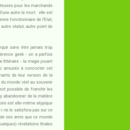
 juteuses pour les marchands
une autre la mort : elle est
nne fonctionnaire de l'Etat,
autre statut, autre point de
rqué sans être jamais trop
férence geek - on a parfois
 littéraire - la magie jouant
oup amusés à concocter cet
ants de leur version de la
er du monde réel au souvenir
st possible de franchir les
d'y abandonner de la matière
toire est elle-même atypique
rs
ne le satisfera pas sur ce
ôtés de ses amis que ce monde
quelques) révélations finales