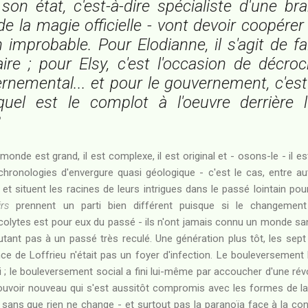
 son état, c'est-à-dire spécialiste d'une b
e la magie officielle - vont devoir coopérer
 improbable. Pour Elodianne, il s'agit de fai
ire ; pour Elsy, c'est l'occasion de décro
rnemental... et pour le gouvernement, c'es
quel est le complot à l'oeuvre derrière l'
?
onde est grand, il est complexe, il est original et - osons-le - il e
hronologies d'envergure quasi géologique - c'est le cas, entre a
 et situent les racines de leurs intrigues dans le passé lointain pou
rs
prennent un parti bien différent puisque si le changemen
acolytes est pour eux du passé - ils n'ont jamais connu un monde s
utant pas à un passé très reculé. Une génération plus tôt, les sept
nce de Loffrieu n'était pas un foyer d'infection. Le bouleversement
ci ; le bouleversement social a fini lui-même par accoucher d'une révol
pouvoir nouveau qui s'est aussitôt compromis avec les formes de la
sans que rien ne change - et surtout pas la paranoïa face à la con