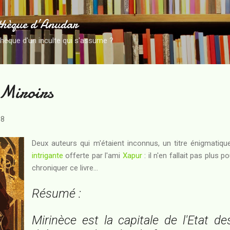
Accéder au contenu principal
thèque d’Anudar
thèque d'un inculte qui s'assume ?
Miroirs
18
Deux auteurs qui m'étaient inconnus, un titre énigmatiqu
intrigante
offerte par l'ami
Xapur
: il n'en fallait pas plus p
chroniquer ce livre...
Résumé :
Mirinèce est la capitale de l'Etat d