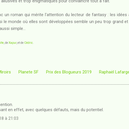
p allusives et trop énigmatiques pour convaincre tout à fait.
 un roman qui mérite l'attention du lecteur de fantasy : les idées à 
si le monde où elles sont développées semble un peu trop grand e
aussi simple...
lte
, de
Xapur
, et de
Cédric
.
iroirs
Planete SF
Prix des Blogueurs 2019
Raphaël Lafarg
ention.
ssant en effet, avec quelques défauts, mais du potentiel.
8 à 21:03