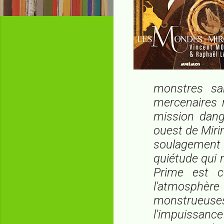
monstres sa
mercenaires m
mission dange
ouest de Miri
soulagement 
quiétude qui 
Prime est c
l'atmosphère
monstrueuses
l'impuissanc