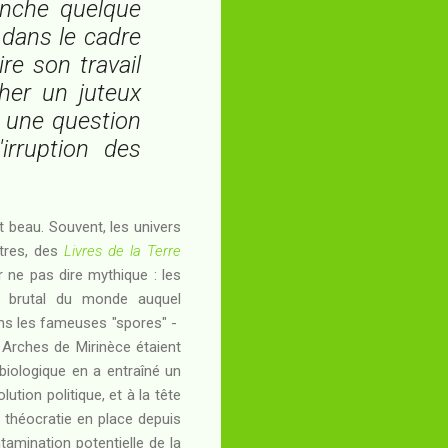
ranche quelque
 dans le cadre
re son travail
cher un juteux
t une question
irruption des
st beau. Souvent, les univers
utres, des
Livres de la Terre
r ne pas dire mythique : les
t brutal du monde auquel
ans les fameuses "spores" -
 Arches de Mirinèce étaient
 biologique en a entraîné un
ution politique, et à la tête
 théocratie en place depuis
tamination potentielle de la