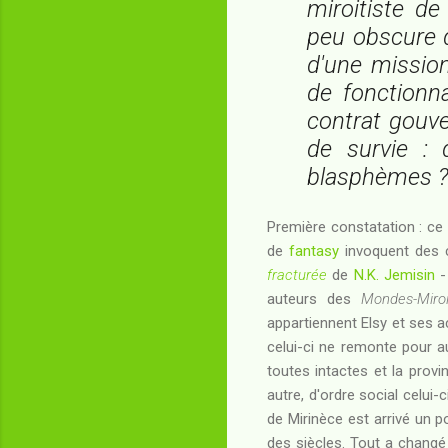
miroitiste de
peu obscure d
d'une mission
de fonctionna
contrat gouve
de survie : 
blasphèmes 
Première constatation : ce m
de
fantasy
invoquent des c
fracturée
de
N.K. Jemisin
-
auteurs des
Mondes-Miroi
appartiennent Elsy et ses 
celui-ci ne remonte pour a
toutes intactes et la provi
autre, d'ordre social celui-
de Mirinèce est arrivé un 
des siècles. Tout a changé 