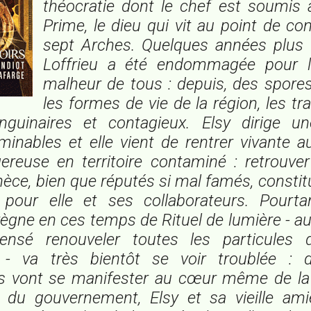
théocratie dont le chef est soumis 
Prime, le dieu qui vit au point de c
sept Arches. Quelques années plus t
Loffrieu a été endommagée pour l
malheur de tous : depuis, des spore
les formes de vie de la région, les t
nguinaires et contagieux. Elsy dirige u
inables et elle vient de rentrer vivante 
reuse en territoire contaminé : retrouver
nèce, bien que réputés si mal famés, consti
pour elle et ses collaborateurs. Pourtant
règne en ces temps de Rituel de lumière - a
ensé renouveler toutes les particules
 - va très bientôt se voir troublée : 
 vont se manifester au cœur même de la vi
e du gouvernement, Elsy et sa vieille ami