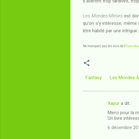
s'avèrent trop tardives, tro
Les Mondes-Miroirs
est donc
qu'on s'y intéresse, même 
être habité par une intrigue 
Ne manquez pas les avis de l'
Ours incu
Fantasy
Les Mondes-M
Xapur
a dit…
C
Merci pour la m
o
Un livre intére
m
6 décembre 201
m