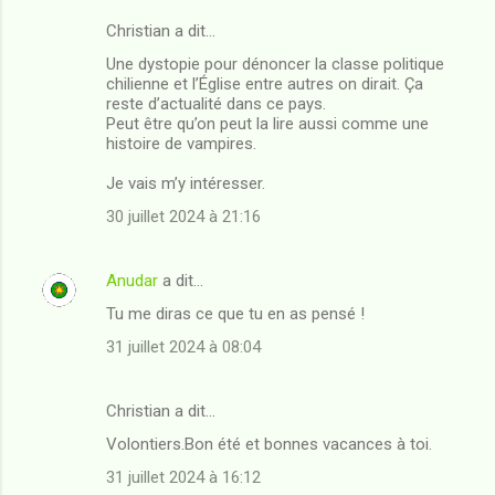
Christian a dit…
C
Une dystopie pour dénoncer la classe politique
o
chilienne et l’Église entre autres on dirait. Ça
m
reste d’actualité dans ce pays.
Peut être qu’on peut la lire aussi comme une
m
histoire de vampires.
e
Je vais m’y intéresser.
n
30 juillet 2024 à 21:16
t
a
Anudar
a dit…
i
Tu me diras ce que tu en as pensé !
r
31 juillet 2024 à 08:04
e
s
Christian a dit…
Volontiers.Bon été et bonnes vacances à toi.
31 juillet 2024 à 16:12