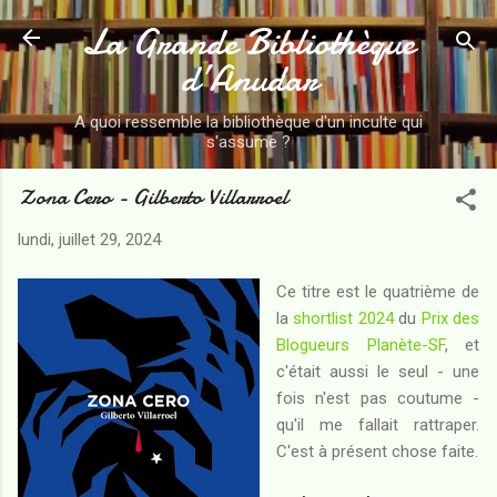
La Grande Bibliothèque
Accéder au contenu principal
d’Anudar
A quoi ressemble la bibliothèque d'un inculte qui
s'assume ?
Zona Cero - Gilberto Villarroel
lundi, juillet 29, 2024
Ce titre est le quatrième de
la
shortlist 2024
du
Prix des
Blogueurs Planète-SF
, et
c'était aussi le seul - une
fois n'est pas coutume -
qu'il me fallait rattraper.
C'est à présent chose faite.