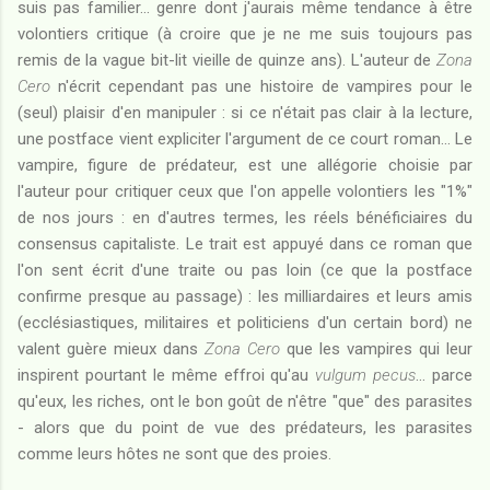
suis pas familier... genre dont j'aurais même tendance à être
volontiers critique (à croire que je ne me suis toujours pas
remis de la vague bit-lit vieille de quinze ans). L'auteur de
Zona
Cero
n'écrit cependant pas une histoire de vampires pour le
(seul) plaisir d'en manipuler : si ce n'était pas clair à la lecture,
une postface vient expliciter l'argument de ce court roman... Le
vampire, figure de prédateur, est une allégorie choisie par
l'auteur pour critiquer ceux que l'on appelle volontiers les "1%"
de nos jours : en d'autres termes, les réels bénéficiaires du
consensus capitaliste. Le trait est appuyé dans ce roman que
l'on sent écrit d'une traite ou pas loin (ce que la postface
confirme presque au passage) : les milliardaires et leurs amis
(ecclésiastiques, militaires et politiciens d'un certain bord) ne
valent guère mieux dans
Zona Cero
que les vampires qui leur
inspirent pourtant le même effroi qu'au
vulgum pecus
... parce
qu'eux, les riches, ont le bon goût de n'être "que" des parasites
- alors que du point de vue des prédateurs, les parasites
comme leurs hôtes ne sont que des proies.