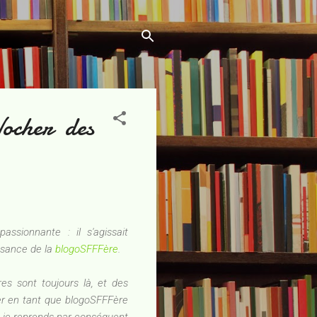
ocher des
assionnante : il s'agissait
issance de la
blogoSFFFère
.
s sont toujours là, et des
ger en tant que blogoSFFFère
, je reprends par conséquent