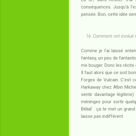
conséquences. Jusqu’à l’ex
pensée. Bon, cette idée sem
16. Comment ont évolué tes
Comme je l’ai laissé ente
fantasy, un peu de fantastiq
me bouger. Donc les récits 
Il faut alors que ce soit bo
Forges de Vulcain. C’est c
Harkaway chez Albin Michel
sentir davantage légitime
méninges pour sortir quelq
Bélial’ : ça te met un gran
laisse pas indifférent.