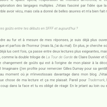
ploration des langages multiples. J’étais fasciné par l’idée que l
ble avoir vécu, mais cela a donné de belles œuvres et m’a bien fait r
 goûts entre tes débuts en SFFF et aujourd’hui ?
ndre au fur et à mesure de mes réponses, je suis déjà plus ouvert
ue et parfois de l’horreur (mais là, j’ai du mal). En plus, je cherche
déjà lus cent fois, ça passe entre deux lectures plus exigeantes, mais
n, comme la double trilogie de
La Tour de Garde
de Claire Duvivier et
e changement de goûts qui est à l’origine de mon plaisir à la dé
 Imaginaire (j’en profite pour remercier Gilles Dumay pour sa genti
) au moment où je m’investissais davantage dans mon blog. J’étais
ue chose de ma lecture et ça me plaisait. Pareil pour
Trademark
,
d coup dans la face et tu es obligé de réagir. En le jetant au loin ou