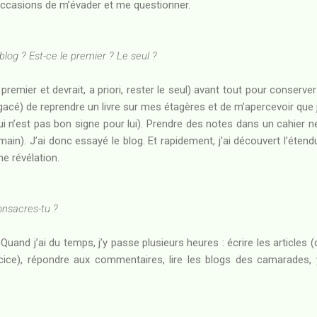
ccasions de m’évader et me questionner.
log ? Est-ce le premier ? Le seul ?
e premier et devrait, a priori, rester le seul) avant tout pour conserv
agacé) de reprendre un livre sur mes étagères et de m’apercevoir que je
i n’est pas bon signe pour lui). Prendre des notes dans un cahier 
 main). J’ai donc essayé le blog. Et rapidement, j’ai découvert l’étend
e révélation.
nsacres-tu ?
 Quand j’ai du temps, j’y passe plusieurs heures : écrire les articles 
cice), répondre aux commentaires, lire les blogs des camarades, 