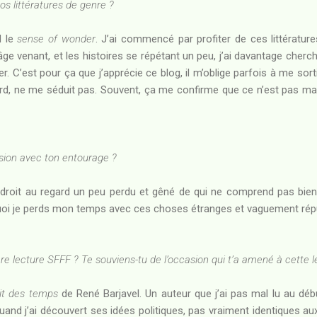
s littératures de genre ?
d le
sense of wonder
. J’ai commencé par profiter de ces littérature
l’âge venant, et les histoires se répétant un peu, j’ai davantage cherch
. C’est pour ça que j’apprécie ce blog, il m’oblige parfois à me sorti
ord, ne me séduit pas. Souvent, ça me confirme que ce n’est pas ma 
ion avec ton entourage ?
 droit au regard un peu perdu et gêné de qui ne comprend pas bien 
oi je perds mon temps avec ces choses étranges et vaguement rép
e lecture SFFF ? Te souviens-tu de l’occasion qui t’a amené à cette l
it des temps
de René Barjavel. Un auteur que j’ai pas mal lu au dé
, quand j’ai découvert ses idées politiques, pas vraiment identiques 