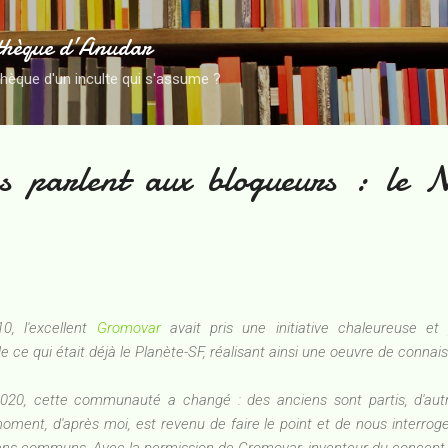
Accéder au contenu principal
thèque d’Anudar
thèque d'un inculte qui s'assume ?
s parlent aux blogueurs : le N
, l'excellent
Gromovar
avait pris une initiative chaleureuse et p
de ce qui était déjà le Planète-SF, réalisant ainsi une oeuvre de conna
20, cette communauté a changé : des anciens sont partis, d'autre
oment, d'après moi, est revenu de faire le point et de nous interro
liens communs. Avec la permission de Gromovar, inventeur du concept