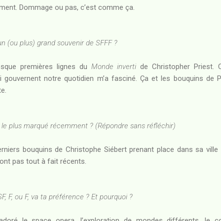
emment. Dommage ou pas, c’est comme ça.
n (ou plus) grand souvenir de SFFF ?
resque premières lignes du
Monde inverti
de Christopher Priest. 
 gouvernent notre quotidien m’a fasciné. Ça et les bouquins de Ph
te.
’a le plus marqué récemment ? (Répondre sans réfléchir)
erniers bouquins de Christophe Siébert prenant place dans sa ville
ont pas tout à fait récents.
, F, ou F, va ta préférence ? Et pourquoi ?
 adoré le space opera, l’exploration de mondes différents, le c