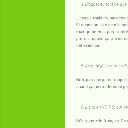
4. Blogues-tu tout ce que t
J’essaie mais n’y parviens 
Et quand un livre ne m’a pas
mais je ne vois pas l’intérê
parfois, quand ça me déman
cet exercice.
5. As-tu déjà lu certains li
Non, pas que je me rappelle.
quand ça ne m’intéresse pas
6. Lis-tu en VO ? Si oui, en
Hélas, juste le français. Ce