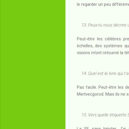
le regarder un peu différ
13. Peux-tu nous décrire u
Peut-être les célèbres p
échelles, des systèmes qui
visions m’ont retourné la tê
14. Quel est le livre qui t
Pas facile. Peut-être les d
Mertvecgorod. Mais ils ne s
15. Vers quelle étiquette SF
La SF, sans hésiter. J’ai