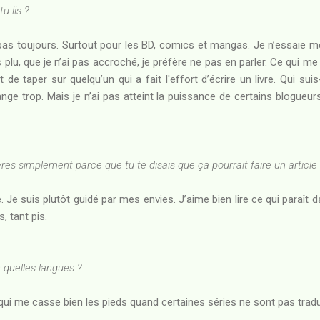
u lis ?
pas toujours. Surtout pour les BD, comics et mangas. Je n’essaie m
 plu, que je n’ai pas accroché, je préfère ne pas en parler. Ce qui me 
t de taper sur quelqu’un qui a fait l'effort d’écrire un livre. Qui su
ge trop. Mais je n’ai pas atteint la puissance de certains blogueur
vres simplement parce que tu te disais que ça pourrait faire un article
 Je suis plutôt guidé par mes envies. J’aime bien lire ce qui paraît d
, tant pis.
 quelles langues ?
 qui me casse bien les pieds quand certaines séries ne sont pas tradu