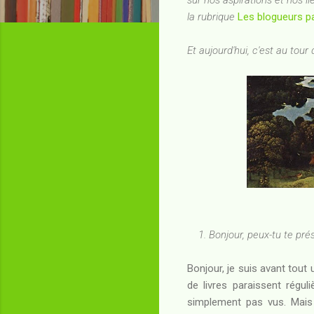
la rubrique
Les blogueurs pa
Et aujourd'hui, c'est au tour
1. Bonjour, peux-tu te pr
Bonjour, je suis avant tout 
de livres paraissent régu
simplement pas vus. Mais j