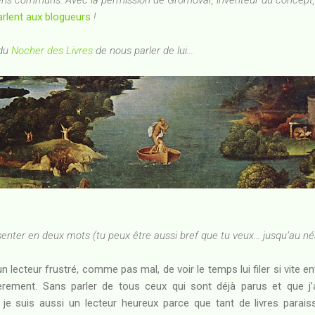
rlent aux blogueurs
!
 du
Nocher des Livres
de nous parler de lui...
ésenter en deux mots (tu peux être aussi bref que tu veux… jusqu’au né
un lecteur frustré, comme pas mal, de voir le temps lui filer si vite e
lièrement. Sans parler de tous ceux qui sont déjà parus et que j’
e suis aussi un lecteur heureux parce que tant de livres paraiss