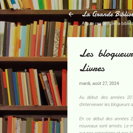
La Grande Biblio
A quoi ressemble la biblio
Les blogueur
Livres
mardi, août 27, 2024
Au début des années 2010
d'interviewer les blogueurs 
En ce début des années 20
nouveaux sont arrivés. Le m
sur nos aspirations et nos 