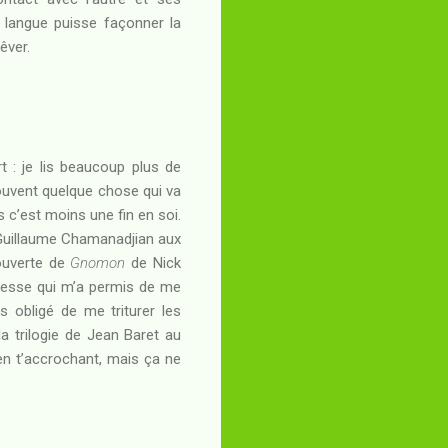
a langue puisse façonner la
êver.
 : je lis beaucoup plus de
 souvent quelque chose qui va
 c’est moins une fin en soi.
 Guillaume Chamanadjian aux
couverte de
Gnomon
de Nick
llesse qui m’a permis de me
 obligé de me triturer les
 la trilogie de Jean Baret au
 en t’accrochant, mais ça ne