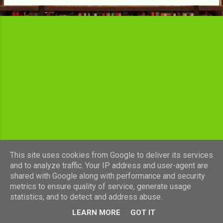
c
l
e
s
This site uses cookies from Google to deliver its services
and to analyze traffic. Your IP address and user-agent are
shared with Google along with performance and security
Fourni par Blogger
metrics to ensure quality of service, generate usage
statistics, and to detect and address abuse.
Images de thèmes de
luoman
LEARN MORE
GOT IT