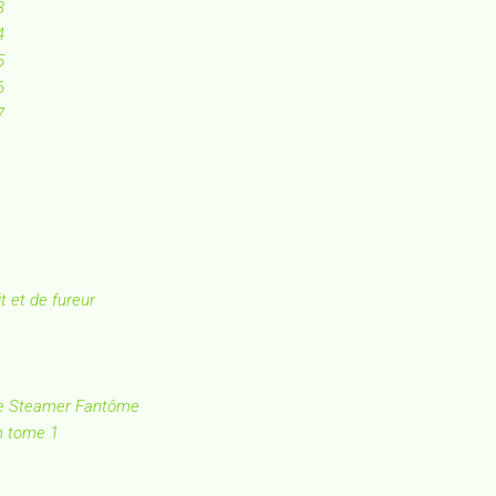
3
4
5
6
7
t et de fureur
 Le Steamer Fantôme
n tome 1