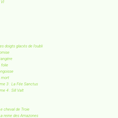
 VI
s doigts glacés de l'oubli
romise
trangère
folie
angoisse
e mort
ome 3 : La Fée Sanctus
e 4 : Sill Valt
Le cheval de Troie
 La reine des Amazones