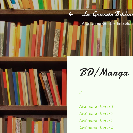
La Grande Biblio
A quoi ressemble la biblio
BD/Manga
3''
Aldébaran tome 1
Aldébaran tome 2
Aldébaran tome 3
Aldébaran tome 4