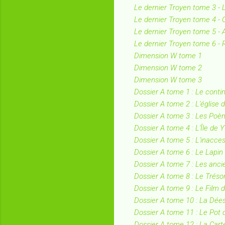
Le dernier Troyen tome 3 -
Le dernier Troyen tome 4 - 
Le dernier Troyen tome 5 - 
Le dernier Troyen tome 6 -
Dimension W tome 1
Dimension W tome 2
Dimension W tome 3
Dossier A tome 1 : Le conti
Dossier A tome 2 : L'église 
Dossier A tome 3 : Les Poè
Dossier A tome 4 : L'Île de 
Dossier A tome 5 : L'inacces
Dossier A tome 6 : Le Lapin
Dossier A tome 7 : Les anc
Dossier A tome 8 : Le Tréso
Dossier A tome 9 : Le Film
Dossier A tome 10 : La Dées
Dossier A tome 11 : Le Pot
Dossier A tome 12 : La Cart