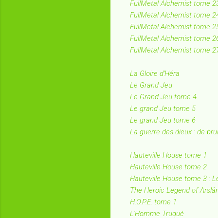
FullMetal Alchemist tome 2
FullMetal Alchemist tome 2
FullMetal Alchemist tome 2
FullMetal Alchemist tome 2
FullMetal Alchemist tome 2
La Gloire d'Héra
Le Grand Jeu
Le Grand Jeu tome 4
Le grand Jeu tome 5
Le grand Jeu tome 6
La guerre des dieux : de brui
Hauteville House tome 1
Hauteville House tome 2
Hauteville House tome 3 :
The Heroic Legend of Arslâ
H.O.P.E. tome 1
L'Homme Truqué