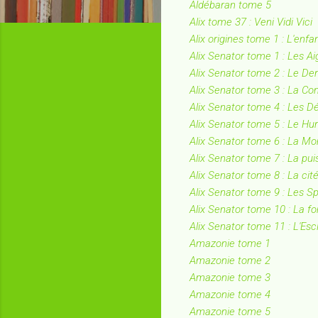
Aldébaran tome 5
Alix tome 37 : Veni Vidi Vici
Alix origines tome 1 : L'enf
Alix Senator tome 1 : Les A
Alix Senator tome 2 : Le De
Alix Senator tome 3 : La Co
Alix Senator tome 4 : Les 
Alix Senator tome 5 : Le Hu
Alix Senator tome 6 : La M
Alix Senator tome 7 : La puis
Alix Senator tome 8 : La cit
Alix Senator tome 9 : Les 
Alix Senator tome 10 : La fo
Alix Senator tome 11 : L'Es
Amazonie tome 1
Amazonie tome 2
Amazonie tome 3
Amazonie tome 4
Amazonie tome 5