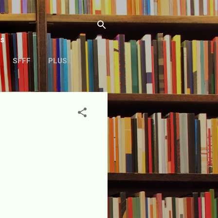
s
SFFF
PLUS…