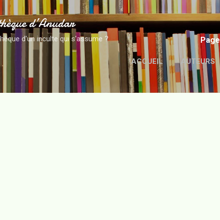
Accéder au contenu principal
thèque d’Anudar
thèque d'un inculte qui s'assume ?
Page
ACCUEIL
AUTEURS