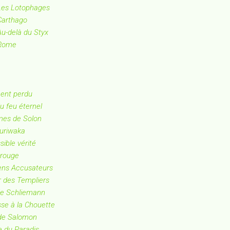
 Les Lotophages
Carthago
Au-delà du Styx
 Rome
nent perdu
du feu éternel
mes de Solon
Yuriwaka
sible vérité
 rouge
iens Accusateurs
r des Templiers
 de Schliemann
se à la Chouette
 de Salomon
e du Paradis