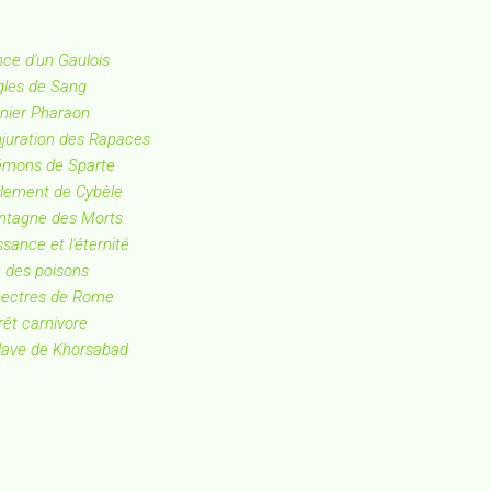
ance d'un Gaulois
igles de Sang
rnier Pharaon
njuration des Rapaces
Démons de Sparte
rlement de Cybèle
ontagne des Morts
sance et l'éternité
é des poisons
Spectres de Rome
rêt carnivore
clave de Khorsabad