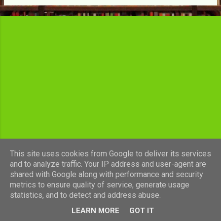
c
l
e
s
This site uses cookies from Google to deliver its services
and to analyze traffic. Your IP address and user-agent are
shared with Google along with performance and security
Fourni par Blogger
metrics to ensure quality of service, generate usage
statistics, and to detect and address abuse.
Images de thèmes de
luoman
LEARN MORE
GOT IT