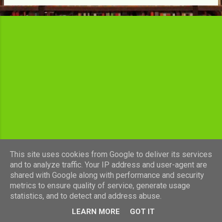
c
l
e
s
This site uses cookies from Google to deliver its services
and to analyze traffic. Your IP address and user-agent are
shared with Google along with performance and security
Fourni par Blogger
metrics to ensure quality of service, generate usage
statistics, and to detect and address abuse.
Images de thèmes de
luoman
LEARN MORE
GOT IT