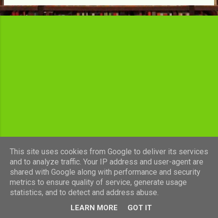
c
l
e
s
This site uses cookies from Google to deliver its services
and to analyze traffic. Your IP address and user-agent are
shared with Google along with performance and security
Fourni par Blogger
metrics to ensure quality of service, generate usage
statistics, and to detect and address abuse.
Images de thèmes de
luoman
LEARN MORE
GOT IT