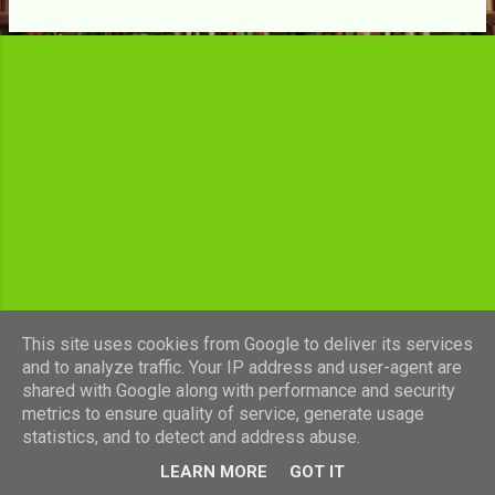
c
l
e
s
This site uses cookies from Google to deliver its services
and to analyze traffic. Your IP address and user-agent are
shared with Google along with performance and security
Fourni par Blogger
metrics to ensure quality of service, generate usage
statistics, and to detect and address abuse.
Images de thèmes de
luoman
LEARN MORE
GOT IT