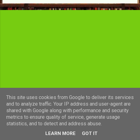
c
l
e
s
This site uses cookies from Google to deliver its services
and to analyze traffic. Your IP address and user-agent are
shared with Google along with performance and security
Fourni par Blogger
metrics to ensure quality of service, generate usage
statistics, and to detect and address abuse.
Images de thèmes de
luoman
LEARN MORE
GOT IT