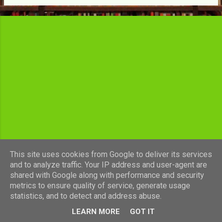
c
l
e
s
This site uses cookies from Google to deliver its services
and to analyze traffic. Your IP address and user-agent are
shared with Google along with performance and security
Fourni par Blogger
metrics to ensure quality of service, generate usage
statistics, and to detect and address abuse.
Images de thèmes de
luoman
LEARN MORE
GOT IT