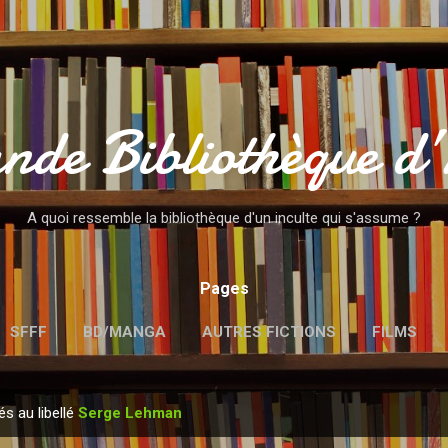
Accéder au contenu principal
nde Bibliothèque d
A quoi ressemble la bibliothèque d'un inculte qui s'assume ?
Pages
SFFF
BD/MANGA
AUTRES FICTIONS
FILMS
MENTIONS LÉGALES
és au libellé
Serge Lehman