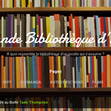
Accéder au contenu principal
nde Bibliothèque d
A quoi ressemble la bibliothèque d'un inculte qui s'assume ?
Pages
SFFF
BD/MANGA
AUTRES FICTIONS
FILMS
MENTIONS LÉGALES
és au libellé
Tade Thompson