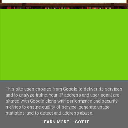
c
l
e
s
This site uses cookies from Google to deliver its services
and to analyze traffic. Your IP address and user-agent are
shared with Google along with performance and security
Fourni par Blogger
metrics to ensure quality of service, generate usage
statistics, and to detect and address abuse.
Images de thèmes de
luoman
LEARN MORE
GOT IT