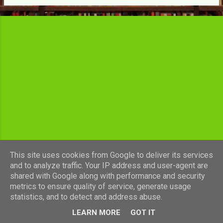
c
l
e
s
This site uses cookies from Google to deliver its services
and to analyze traffic. Your IP address and user-agent are
shared with Google along with performance and security
Fourni par Blogger
metrics to ensure quality of service, generate usage
statistics, and to detect and address abuse.
Images de thèmes de
luoman
LEARN MORE
GOT IT