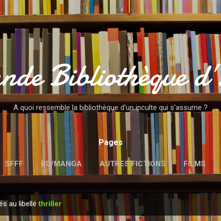
Accéder au contenu principal
nde Bibliothèque d
A quoi ressemble la bibliothèque d'un inculte qui s'assume ?
Pages
SFFF
BD/MANGA
AUTRES FICTIONS
FILMS
MENTIONS LÉGALES
és au libellé
thriller