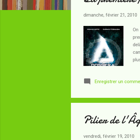
t
i
dimanche, février 21, 2010
c
On 
l
pre
e
del
s
can
plu
ren
l'o
Enregistrer un comme
d'A
des
pub
Pilier de l'Â
vendredi, février 19, 2010