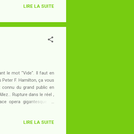
LIRE LA SUITE
ai en "GDK". Que les forces
on extraterrestre hostile ou
ant le mot "Vide". Il faut en
is Peter F. Hamilton, ça vous
 connu du grand public en
lez... Rupture dans le réel ,
pace opera gigantesque en
 renouveau du genre pendant
je parle un jour). Et quand
LIRE LA SUITE
ait pas tout, et si The Night
rs les plus prolixes de la