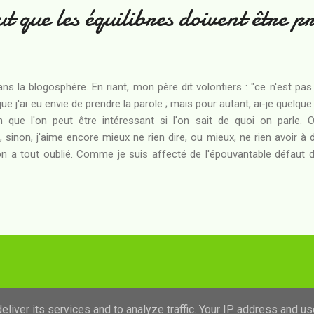
t que les équilibres doivent être p
ans la blogosphère. En riant, mon père dit volontiers : "ce n'est pas
s que j'ai eu envie de prendre la parole ; mais pour autant, ai-je quelqu
que l'on peut être intéressant si l'on sait de quoi on parle. Or
, sinon, j'aime encore mieux ne rien dire, ou mieux, ne rien avoir à d
on a tout oublié. Comme je suis affecté de l'épouvantable défaut d
te assumé, pour qui le mot "bibliothèque" est à comprendre presque
 donc surtout ici de livres, et surtout de ceux que je connais - pour la
Fourni par Blogger
liver its services and to analyze traffic. Your IP address and u