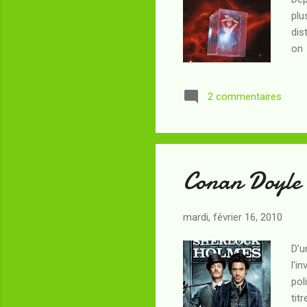
plu
dis
on 
aus
l'é
2 commentaires
n'h
par
qui
Conan Doyle
mardi, février 16, 2010
D'u
l'i
pol
tit