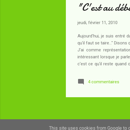
"C'est au débu
jeudi, février 11, 2010
Aujourd'hui, je suis entré d
qu'il faut se taire..." Dison
J'ai comme représentation 
intéressant lorsque je parle
c'est ce qu'il reste quand 
blog sera celui d'un incul
"boîte à livres". Je parlerai
4 commentaires
je viens de l...
This site uses cookies from Google to de