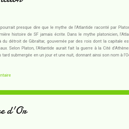
pourrait presque dire que le mythe de l'Atlantide raconté par Plato
mière histoire de SF jamais écrite. Dans le mythe platonicien, l'Atla
à du détroit de Gibraltar, gouvernée par des rois dont la capitale 
aux. Selon Platon, l'Atlantide aurait fait la guerre à la Cité d'Athèn
s tard submergée en un jour et une nuit, donnant ainsi son nom à l'
contré un tel succès qu'il a été repris sous différentes formes, dont
n pense par exemple à la légende de la ville d'Ys), et ce jusqu'à 
ntaire
tlantides (au pluriel) dans un nombre considérable de publications d
 publications qui ne sont pas de la fiction. Et parfois encore, 
lications sérieuses. Mais c'est encore plus ...
ge d'Or