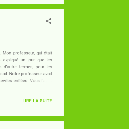
n. Mon professeur, qui était
a expliqué un jour que les
n d'autre termes, pour les
isait. Notre professeur avait
villes enflées. Vous l'avez
ortance de l'oeuvre dont je
clairs. Vous n'avez peut-être
LIRE LA SUITE
 Peut-être que vous détestez
our mineur ou négligeable...