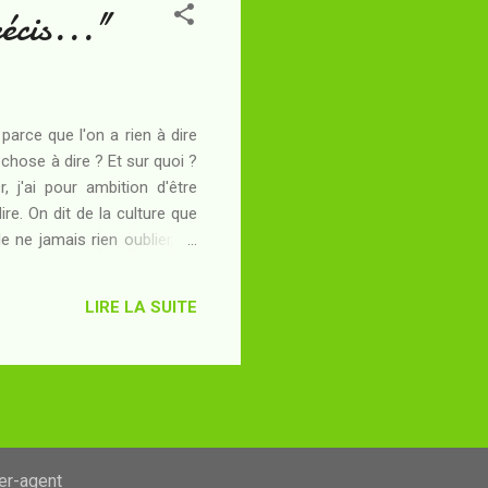
récis..."
 parce que l'on a rien à dire
e chose à dire ? Et sur quoi ?
, j'ai pour ambition d'être
ire. On dit de la culture que
e ne jamais rien oublier, ce
 d'une façon étymologique :
 raison sus-citée : livres que
LIRE LA SUITE
ser-agent