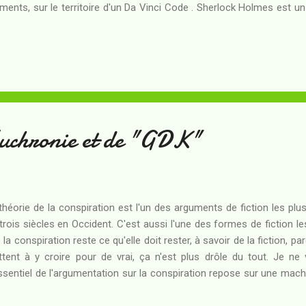
ents, sur le territoire d'un Da Vinci Code . Sherlock Holmes est un a
que victorienne interminable, au début de cette Belle Epoque où 
ore été déjoué par les deux guerres mondiales. On pourrait dire q
uctivisme : il n'y a pas de problème insoluble, il n'y a que des esprit
 plus grave, des yeux qui ne savent voir. Cet aspect du détective pri
film, où plusieurs scènes en bul...
uchronie et de "GDK"
théorie de la conspiration est l'un des arguments de fiction les plus
trois siècles en Occident. C'est aussi l'une des formes de fiction le
 la conspiration reste ce qu'elle doit rester, à savoir de la fiction, 
tent à y croire pour de vrai, ça n'est plus drôle du tout. Je ne 
ssentiel de l'argumentation sur la conspiration repose sur une mach
 un pouvoir maître, ou complice, de forces qui dépassent l'
tels. Voir la série télévisée X-Files qui, pendant les années 1990, a