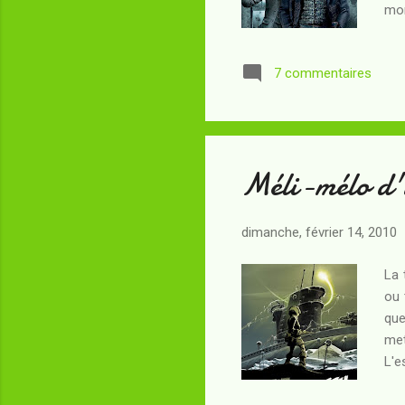
mom
épo
enc
7 commentaires
déd
est
le 
Méli-mélo d'
dimanche, février 14, 2010
La 
ou 
que
met
L'e
par
mor