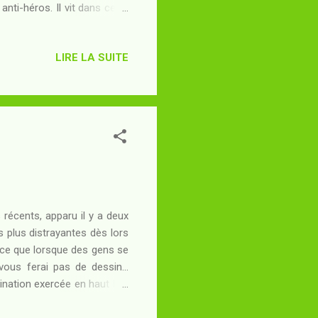
nti-héros. Il vit dans cette
le mythe du progrès n'a pas
u'il est une incarnation du
LIRE LA SUITE
s peu affûtés ou bien, ce qui
vé est assez bien rendu dans
 récents, apparu il y a deux
s plus distrayantes dès lors
parce que lorsque des gens se
vous ferai pas de dessin...
ination exercée en haut lieu
entendement du commun des
 popularisé dans l'un de ses