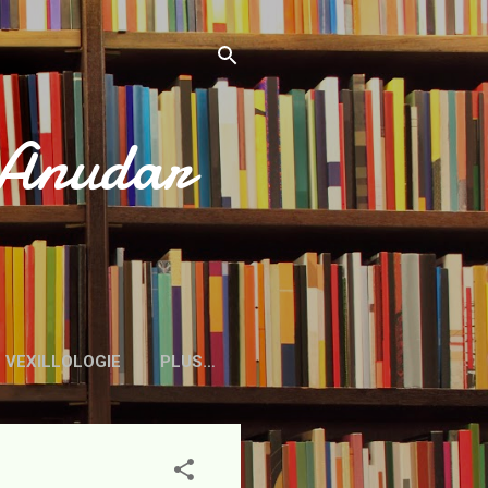
’Anudar
VEXILLOLOGIE
PLUS…