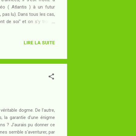
déo ( Atlantis ) à un futur
, pas lu). Dans tous les cas,
nt de soi" et on s'y trouve
de question. C'est du rêve à
-à-vis de ses personnages,
LIRE LA SUITE
, souvent sentimentales, qui
cé dans un gand space-opera
 véritable dogme. De l'autre,
, la garantie d'une énigme
oyens ? J'aurais pu donner ce
olmes semble s'aventurer, par