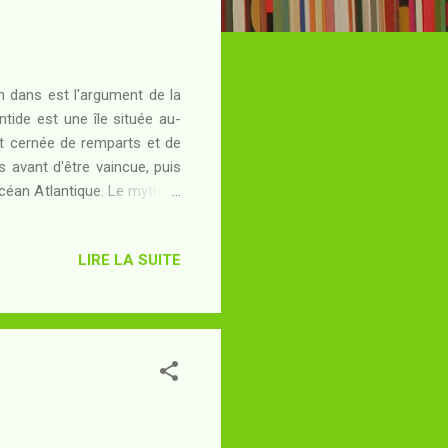
n dans est l'argument de la
ntide est une île située au-
est cernée de remparts et de
es avant d'être vaincue, puis
Océan Atlantique. Le mythe a
 certaines réinterprétées (si
l'époque actuelle. On parle
LIRE LA SUITE
e fiction. Parfois même dans
dans ce même cas, dans des