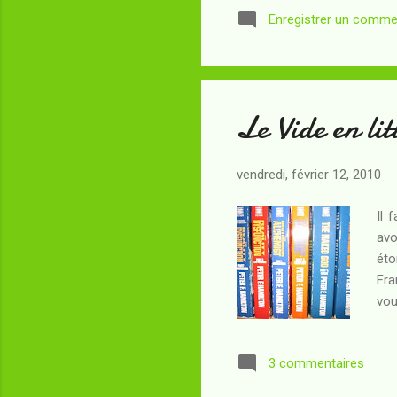
Enregistrer un comme
gén
en 
cel
Le Vide en lit
vendredi, février 12, 2010
Il 
avo
éto
Fra
vou
env
les
3 commentaires
je 
Daw