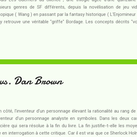
sieurs genres de SF différents, depuis la novélisation de jeu vi
topique ( Wang ) en passant par la fantasy historique ( L'Enjomineur 
y retrouve une véritable "griffe" Bordage. Les concepts décrits "vo
sitôt immergé, pris dans le fil de la narration sans plus se poser 
tat pur. Dans le même temps, Bordage est un auteur exigeant vis
ésitant pas à les meurtrir ou à les mettre en face d'impossibilités
fois viennent à bout d'eux. Pierre Bordage, en ce moment, est lan
 promet d'être une pentalogie : La Frat...
 vs. Dan Brown
n côté, l'inventeur d'un personnage élevant la rationalité au rang de
nventeur d'un personnage analyste en symboles. Dans les deux cas
icière qui sera résolue à la fin du livre. La fin justifie-t-elle les m
re en interrogation à cette critique. Car il est vrai que ce Sherlock H