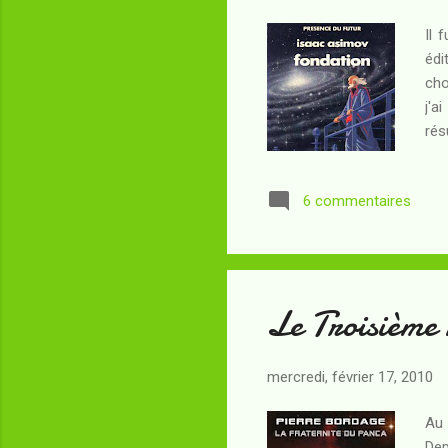
Il 
édi
cho
j'a
rés
app
com
6 commentaires
la 
l'h
pub
Le Troisième 
mercredi, février 17, 2010
Au 
Dep