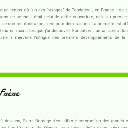
fut un temps où l'un des "visages" de Fondation , en France - ou e
tions de poche - était celui de cette couverture, celle du premier 
isie comme illustration, c'est pour deux raisons. La première est aff
i tenu en mains lorsque j'ai découvert Fondation , un an après Dun
ume à merveille l'intrigue des premiers développements de la s
araître évident si vous connaissez l'univers, ou quand vous le conn
me Dune , un livre univers. C'est aussi un space-opera. Son argumen
perception de l'avenir par certains être humains. Néanmoins, les ress
istoire racontée, le style de narration, le parti-pris de chaque 
lication diffèrent. Commençons par ce d...
Frère
fil des ans, Pierre Bordage s'est affirmé comme l'un des grands cr
uis Les Guerriers du Silence , une trilogie âgée d'une quinzaine 