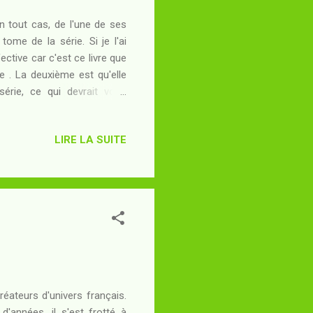
n tout cas, de l'une de ses
tome de la série. Si je l'ai
ective car c'est ce livre que
e . La deuxième est qu'elle
érie, ce qui devrait vous
aîtrez. Fondation est, tout
t initial est aussi celui de
LIRE LA SUITE
emblances s'arrêtent là tant
auteur et enfin l'époque de
éateurs d'univers français.
d'années, il s'est frotté à