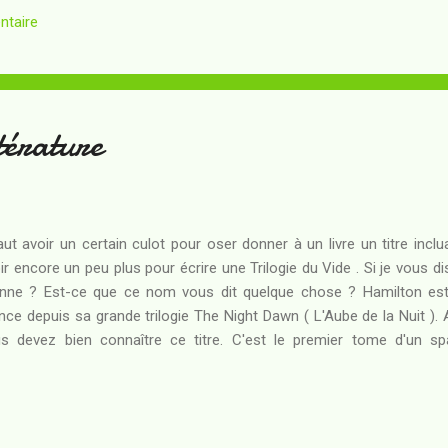
ntaire
ériques l'expression "government denies knowledge" que j'abrèger
question soient celles d'une société secrète, celles d'une civilisati
les de créatures démoniaques et...
térature
faut avoir un certain culot pour oser donner à un livre un titre inclu
ir encore un peu plus pour écrire une Trilogie du Vide . Si je vous d
nne ? Est-ce que ce nom vous dit quelque chose ? Hamilton est
nce depuis sa grande trilogie The Night Dawn ( L'Aube de la Nuit ). Al
s devez bien connaître ce titre. C'est le premier tome d'un s
ergure ainsi qu'en ambition, et qui est à mon sens responsable du
 années 1990 tout comme Les Cantos d'Hypérion (dont il faudra que 
dis gigantesque, c'est tout d'abord à cause de ceci : L'envergure ne f
n permet d'identifier Hamilton comme l'un des créateurs d'unive