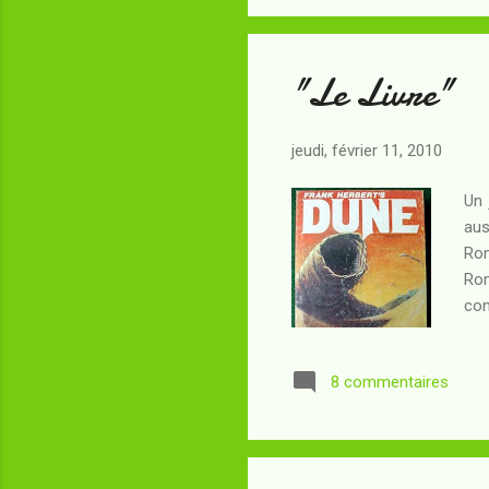
lit
"Le Livre"
jeudi, février 11, 2010
Un 
aus
Rom
Rom
con
com
vai
8 commentaires
pas
la 
Néa