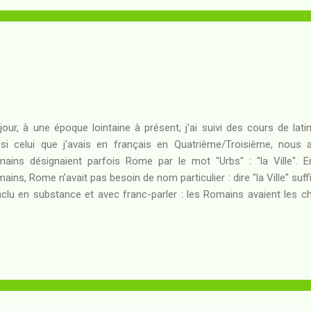
térature mondiale, je pense pouvoir oser dire que cett...
jour, à une époque lointaine à présent, j'ai suivi des cours de lati
si celui que j'avais en français en Quatrième/Troisième, nous 
ains désignaient parfois Rome par le mot "Urbs" : "la Ville". E
ains, Rome n'avait pas besoin de nom particulier : dire "la Ville" suff
clu en substance et avec franc-parler : les Romains avaient les che
pris, cette courte introduction a pour intention de magnifier l'imp
s parler ici, à savoir, le Dune de Frank Herbert. Dès le début, soyons 
 encore entendu parler de Dune , ou peut-être que si, par ouï-dire...
Science-Fiction (SF), peut-être que c'est un genre que vous tenez p
nmoins, il est un fait que nul n...