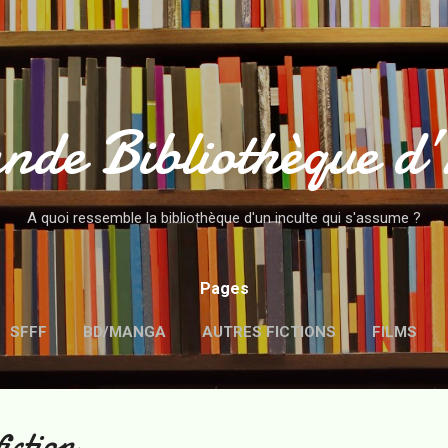
Accéder au contenu principal
nde Bibliothèque d
A quoi ressemble la bibliothèque d'un inculte qui s'assume ?
Pages
SFFF
BD/MANGA
AUTRES FICTIONS
FILMS
MENTIONS LÉGALES
iction