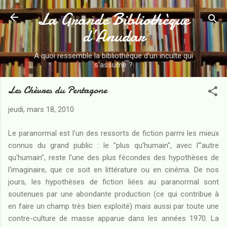
La Grande Bibliothèque
Accéder au contenu principal
d’Anudar
A quoi ressemble la bibliothèque d'un inculte qui
s'assume ?
Les Chèvres du Pentagone
jeudi, mars 18, 2010
Le paranormal est l'un des ressorts de fiction parmi les mieux
connus du grand public : le "plus qu'humain", avec l'"autre
qu'humain", reste l'une des plus fécondes des hypothèses de
l'imaginaire, que ce soit en littérature ou en cinéma. De nos
jours, les hypothèses de fiction liées au paranormal sont
soutenues par une abondante production (ce qui contribue à
en faire un champ très bien exploité) mais aussi par toute une
contre-culture de masse apparue dans les années 1970. La