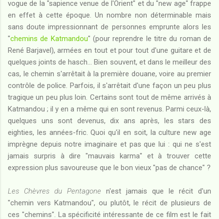
vogue de la "sapience venue de l'Orient" et du "new age" frappe
en effet à cette époque. Un nombre non déterminable mais
sans doute impressionnant de personnes emprunte alors les
"
chemins de Katmandou
" (pour reprendre le titre du roman de
René Barjavel), armées en tout et pour tout d'une guitare et de
quelques joints de hasch... Bien souvent, et dans le meilleur des
cas, le chemin s'arrêtait à la première douane, voire au premier
contrôle de police. Parfois, il s'arrêtait d'une façon un peu plus
tragique un peu plus loin. Certains sont tout de même arrivés à
Katmandou ; il y en a même qui en sont revenus. Parmi ceux-là,
quelques uns sont devenus, dix ans après, les stars des
eighties, les années-fric. Quoi qu'il en soit, la culture new age
imprègne depuis notre imaginaire et pas que lui : qui ne s'est
jamais surpris à dire "mauvais karma" et à trouver cette
expression plus savoureuse que le bon vieux "pas de chance" ?
Les Chèvres du Pentagone
n'est jamais que le récit d'un
"chemin vers Katmandou", ou plutôt, le récit de plusieurs de
ces "chemins". La spécificité intéressante de ce film est le fait