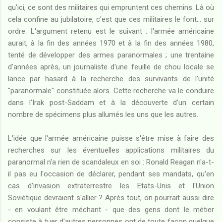
qu'ici, ce sont des militaires qui empruntent ces chemins. Là où
cela confine au jubilatoire, c'est que ces militaires le font... sur
ordre. L'argument retenu est le suivant : l'armée américaine
aurait, à la fin des années 1970 et à la fin des années 1980,
tenté de développer des armes paranormales ; une trentaine
d'années après, un journaliste d'une feuille de chou locale se
lance par hasard à la recherche des survivants de l'unité
"paranormale" constituée alors. Cette recherche va le conduire
dans l'Irak post-Saddam et à la découverte d'un certain
nombre de spécimens plus allumés les uns que les autres.
L'idée que l'armée américaine puisse s'être mise à faire des
recherches sur les éventuelles applications militaires du
paranormal n'a rien de scandaleux en soi : Ronald Reagan n'a-t-
il pas eu l'occasion de déclarer, pendant ses mandats, qu'en
cas d'invasion extraterrestre les Etats-Unis et l'Union
Soviétique devraient s'allier ? Après tout, on pourrait aussi dire
- en voulant être méchant - que des gens dont le métier
consiste à tuer d'autres personnes ont de toute façon quelque