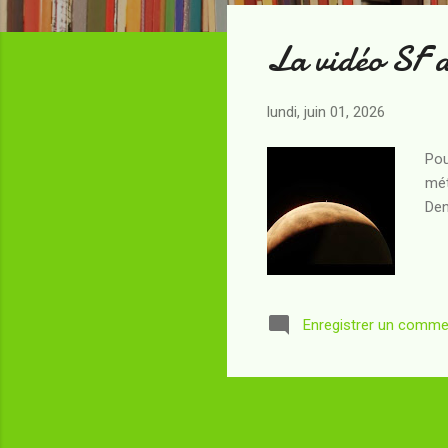
t
La vidéo SF 
i
c
l
lundi, juin 01, 2026
e
s
Pou
mét
Den
Enregistrer un comme