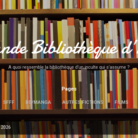
Accéder au contenu principal
nde Bibliothèque d
A quoi ressemble la bibliothèque d'un inculte qui s'assume ?
Pages
SFFF
BD/MANGA
AUTRES FICTIONS
FILMS
MENTIONS LÉGALES
, 2026