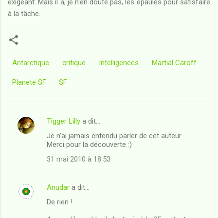
exigeant. Mais il a, je n'en doute pas, les épaules pour satisfaire
à la tâche.
Antarctique
critique
Intelligences
Martial Caroff
Planete SF
SF
Tigger Lilly
a dit…
C
Je n'ai jamais entendu parler de cet auteur.
o
Merci pour la découverte :)
m
31 mai 2010 à 18:53
m
e
Anudar
a dit…
n
De rien !
t