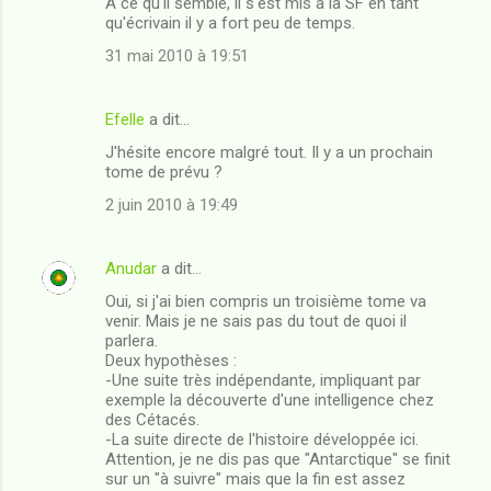
A ce qu'il semble, il s'est mis à la SF en tant
a
qu'écrivain il y a fort peu de temps.
i
31 mai 2010 à 19:51
r
e
Efelle
a dit…
s
J'hésite encore malgré tout. Il y a un prochain
tome de prévu ?
2 juin 2010 à 19:49
Anudar
a dit…
Oui, si j'ai bien compris un troisième tome va
venir. Mais je ne sais pas du tout de quoi il
parlera.
Deux hypothèses :
-Une suite très indépendante, impliquant par
exemple la découverte d'une intelligence chez
des Cétacés.
-La suite directe de l'histoire développée ici.
Attention, je ne dis pas que "Antarctique" se finit
sur un "à suivre" mais que la fin est assez