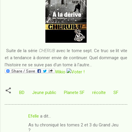
Suite de la série
CHERUB
avec le tome sept. Ce truc se lit vite
et a tendance à donner envie de continuer. Quel dommage que
l'histoire ne se suive pas d'un tome à l'autre...
Wikio
BD
Jeune public
Planete SF
récolte
SF
Efelle
a dit…
C
As tu chroniqué les tomes 2 et 3 du Grand Jeu
o
?