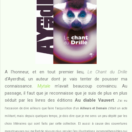
A l'honneur, et en tout premier lieu,
Le Chant du Drille
d'Ayerdhal, un auteur dont je vais tenter de pousser ma
connaissance.
Mytale
m'avait beaucoup convaincu. Au
passage, il faut que je reconnaisse que je suis de plus en plus
séduit par les livres des éditions
Au diable Vauvert
.
J'ai eu
l'occasion de dire ailleurs que faire l'acquisition d'un
Ailleurs et Demain
c'était un acte
militant, mais depuis quelques temps, je dois dire que je me sens un peu dépité par les
choix littéraires qui sont faits par cette collection. Et aussi à cause des couvertures
monstrueuses qui me font de plus en plus reculer (les illustrations incompréhensibles qui