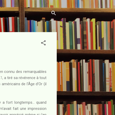
bien connu des remarquables
51
, a tiré sa révérence à tout
 américains de l'Âge d'Or (il
l y a fort longtemps... quand
m'avait fait une impression
l'avoir apprécié même si j'en