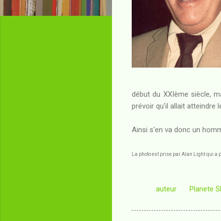
début du XXIème siècle, ma
prévoir qu'il allait atteind
Ainsi s'en va donc un homme
La photo est prise par Alan Light qui a 
auteur
Planete S