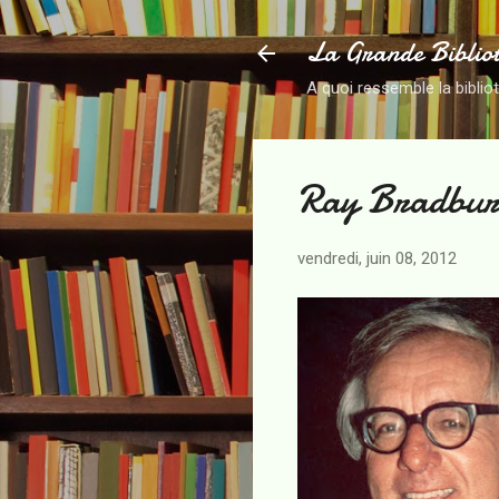
La Grande Biblio
A quoi ressemble la biblio
Ray Bradbu
vendredi, juin 08, 2012