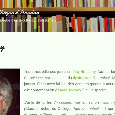
Accéder au contenu principal
thèque d’Anudar
thèque d'un inculte qui s'assume ?
ry
Triste nouvelle ces jours-ci :
Ray Bradbury
, l'auteur 
Chroniques martiennes
et du
dystopique
Fahrenheit 4
jamais. C'est avec lui l'un des derniers grands auteurs
est contemporain d'
Isaac Asimov
!) qui disparaît.
J'ai lu de lui les
Chroniques martiennes
, bien sûr, i
j'étais au début du Collège. Puis
Fahrenheit 451
qui 
étrange : à l'heure actuelle, je ne suis pas certain de 