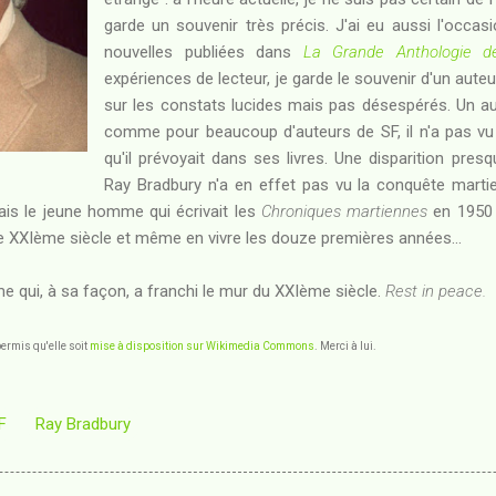
garde un souvenir très précis. J'ai eu aussi l'occas
nouvelles publiées dans
La Grande Anthologie d
expériences de lecteur, je garde le souvenir d'un auteur
sur les constats lucides mais pas désespérés. Un au
comme pour beaucoup d'auteurs de SF, il n'a pas vu 
qu'il prévoyait dans ses livres. Une disparition presq
Ray Bradbury n'a en effet pas vu la conquête martie
is le jeune homme qui écrivait les
Chroniques martiennes
en 1950 
re le XXIème siècle et même en vivre les douze premières années...
 qui, à sa façon, a franchi le mur du XXIème siècle.
Rest in peace.
permis qu'elle soit
mise à disposition sur Wikimedia Commons
. Merci à lui.
F
Ray Bradbury