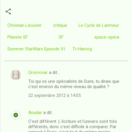
Christian Léourier
critique
Le Cycle de Lanmeur
Planete SF
SF
space-opera
Summer StarWars Episode VI
Ti-Harnog
Gromovar
a dit…
C
Toi qui es une spécialiste de Dune, tu dirais que
o
c'est environ du même niveau de qualité ?
m
22 septembre 2012 à 14:05
m
e
Anudar
a dit…
n
C'est différent. L'écriture et l'univers sont très
t
différents, donc c'est difficile à comparer. Par
rapport à Dune, c'est tout de même moins