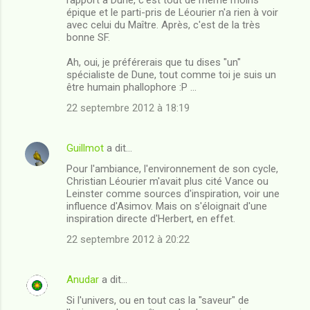
a
épique et le parti-pris de Léourier n'a rien à voir
i
avec celui du Maître. Après, c'est de la très
bonne SF.
r
e
Ah, oui, je préférerais que tu dises "un"
spécialiste de Dune, tout comme toi je suis un
s
être humain phallophore :P ...
22 septembre 2012 à 18:19
Guillmot
a dit…
Pour l'ambiance, l'environnement de son cycle,
Christian Léourier m'avait plus cité Vance ou
Leinster comme sources d'inspiration, voir une
influence d'Asimov. Mais on s'éloignait d'une
inspiration directe d'Herbert, en effet.
22 septembre 2012 à 20:22
Anudar
a dit…
Si l'univers, ou en tout cas la "saveur" de