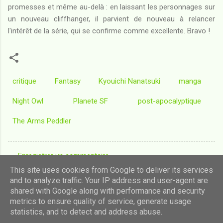
promesses et même au-delà : en laissant les personnages sur
un nouveau cliffhanger, il parvient de nouveau à relancer
l'intérêt de la série, qui se confirme comme excellente. Bravo !
critique
Fantasy
Kyouichi Nanatsuki
manga
Night Owl
Planete SF
post-apocalyptique
The Arms Peddler
Enregistrer un commentaire
C
This site uses cookies from Google to deliver its services
o
and to analyze traffic. Your IP address and user-agent are
shared with Google along with performance and security
m
Fourni par Blogger
metrics to ensure quality of service, generate usage
m
statistics, and to detect and address abuse.
Images de thèmes de
luoman
e