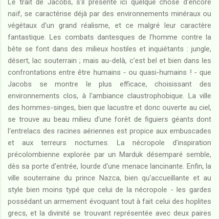
Le trait de Jacobs, s'il présente ici quelque chose d'encore
naïf, se caractérise déjà par des environnements minéraux ou
végétaux d'un grand réalisme, et ce malgré leur caractère
fantastique. Les combats dantesques de l'homme contre la
bête se font dans des milieux hostiles et inquiétants : jungle,
désert, lac souterrain ; mais au-delà, c'est bel et bien dans les
confrontations entre être humains - ou quasi-humains ! - que
Jacobs se montre le plus efficace, choisissant des
environnements clos, à l'ambiance claustrophobique. La ville
des hommes-singes, bien que lacustre et donc ouverte au ciel,
se trouve au beau milieu d'une forêt de figuiers géants dont
l'entrelacs des racines aériennes est propice aux embuscades
et aux terreurs nocturnes. La nécropole d'inspiration
précolombienne explorée par un Marduk désemparé semble,
dès sa porte d'entrée, lourde d'une menace lancinante. Enfin, la
ville souterraine du prince Nazca, bien qu'accueillante et au
style bien moins typé que celui de la nécropole - les gardes
possédant un armement évoquant tout à fait celui des hoplites
grecs, et la divinité se trouvant représentée avec deux paires