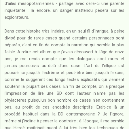
d'ailes mésopotamiennes - partage avec celle-ci une parenté
inquiétante : là encore, un danger inattendu pèsera sur les
explorateurs.
Dans cette histoire très linéaire, en un seul fil d'intrigue, à peine
divisé pour de rares cases quand certains personnages sont
séparés, c'est en fin de compte la narration qui semble la plus
faible. A relire cet album que j'avais découvert à l'âge de onze
ans, je me rends compte que les dialogues sont rares et
jamais poursuivis au-delà d'une case. L'art de l'ellipse est
poussé ici jusqu'à l'extrême et peut-être bien jusqu'à l'excès,
comme le suggèrent ces longs textes explicatifs qui viennent
soutenir la plupart des cases. En fin de compte, on a presque
l'impression de lire une BD dont l'auteur n'aime pas les
phylactères puisqu'un bon nombre de cases n'en contiennent
pas, au profit de ces encadrés descriptifs. Etait-ce là un
procédé habituel dans la BD contemporaine ? Je l'ignore,
même si j'incline à penser le contraire : à l'époque, il me semble
que Hergé maîtrisait quant à lui très bien les techniques de