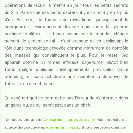
opérations de récup', à mettre au jour tous les petits secrets
du Silo. Parce que des petits secrets, il y en a, et il y en a plus
d'un. Au fond, de toutes ces révélations qui expliquent le
pourquoi de l'environnement dévasté mais aussi du système
politique totalitaire - le tabou pesant sur le monde extérieur
servant de ciment social - c'est presque celles expliquant le
rôle d'une technologie dévoyée comme instrument de contrôle
des masses qui convainquent le plus. Pour le reste,
Silo
apparaît comme un roman efficace,
page-turner
plutôt bien
foutu malgré quelques développements prévisibles (voire
attendus), et sans nul doute une incitation à découvrir de
futurs livres de cet auteur.
En espérant qu'il ne commette pas l'erreur de s'enfermer dans
un genre ou, ce qui serait pire, dans un pitch.
Ne manquez pas l'avis de
Gromovar
,
qui n'a pas beaucoup aimé
. Mais il est vrai que lui
apprécie, de son propre aveu,
le post-ap' bien glauque
... et que si peu de gens connaissent