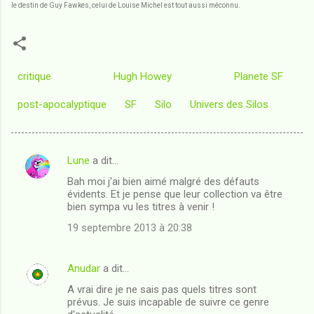
le destin de Guy Fawkes, celui de Louise Michel est tout aussi méconnu.
critique
Hugh Howey
Planete SF
post-apocalyptique
SF
Silo
Univers des Silos
Lune
a dit…
C
Bah moi j'ai bien aimé malgré des défauts
o
évidents. Et je pense que leur collection va être
m
bien sympa vu les titres à venir !
m
19 septembre 2013 à 20:38
e
n
Anudar
a dit…
t
A vrai dire je ne sais pas quels titres sont
prévus. Je suis incapable de suivre ce genre
a