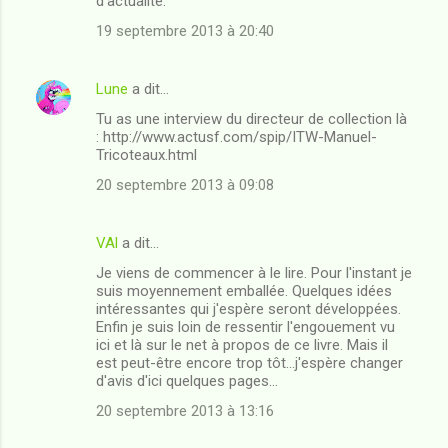
d'actualité.
i
19 septembre 2013 à 20:40
r
e
Lune
a dit…
s
Tu as une interview du directeur de collection là
: http://www.actusf.com/spip/ITW-Manuel-
Tricoteaux.html
20 septembre 2013 à 09:08
VAl
a dit…
Je viens de commencer à le lire. Pour l'instant je
suis moyennement emballée. Quelques idées
intéressantes qui j'espère seront développées.
Enfin je suis loin de ressentir l'engouement vu
ici et là sur le net à propos de ce livre. Mais il
est peut-être encore trop tôt...j'espère changer
d'avis d'ici quelques pages...
20 septembre 2013 à 13:16