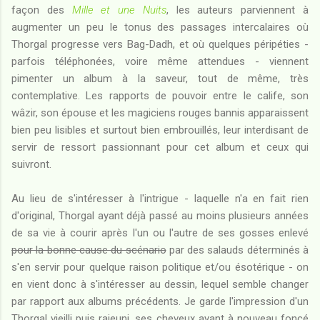
façon des
Mille et une Nuits
, les auteurs parviennent à
augmenter un peu le tonus des passages intercalaires où
Thorgal progresse vers Bag-Dadh, et où quelques péripéties -
parfois téléphonées, voire même attendues - viennent
pimenter un album à la saveur, tout de même, très
contemplative. Les rapports de pouvoir entre le calife, son
wâzir, son épouse et les magiciens rouges bannis apparaissent
bien peu lisibles et surtout bien embrouillés, leur interdisant de
servir de ressort passionnant pour cet album et ceux qui
suivront.
Au lieu de s'intéresser à l'intrigue - laquelle n'a en fait rien
d'original, Thorgal ayant déjà passé au moins plusieurs années
de sa vie à courir après l'un ou l'autre de ses gosses enlevé
pour la bonne cause du scénario
par des salauds déterminés à
s'en servir pour quelque raison politique et/ou ésotérique - on
en vient donc à s'intéresser au dessin, lequel semble changer
par rapport aux albums précédents. Je garde l'impression d'un
Thorgal vieilli puis rajeuni, ses cheveux ayant à nouveau foncé