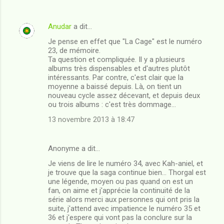
t
a
Anudar
a dit…
i
Je pense en effet que "La Cage" est le numéro
r
23, de mémoire.
e
Ta question et compliquée. Il y a plusieurs
albums très dispensables et d'autres plutôt
s
intéressants. Par contre, c'est clair que la
moyenne a baissé depuis. Là, on tient un
nouveau cycle assez décevant, et depuis deux
ou trois albums : c'est très dommage...
13 novembre 2013 à 18:47
Anonyme a dit…
Je viens de lire le numéro 34, avec Kah-aniel, et
je trouve que la saga continue bien... Thorgal est
une légende, moyen ou pas quand on est un
fan, on aime et j'apprécie la continuité de la
série alors merci aux personnes qui ont pris la
suite, j'attend avec impatience le numéro 35 et
36 et j'espere qui vont pas la conclure sur la