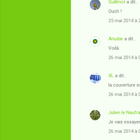
Guillmot
a dit…
C
Ouch !
o
25 mai 2014 à 
m
m
Anudar
a dit…
e
Voilà.
n
t
26 mai 2014 à 
a
i
XL
a dit…
r
la couverture 
e
26 mai 2014 à 
s
Julien le Naufr
Je vais essayer d
26 mai 2014 à 