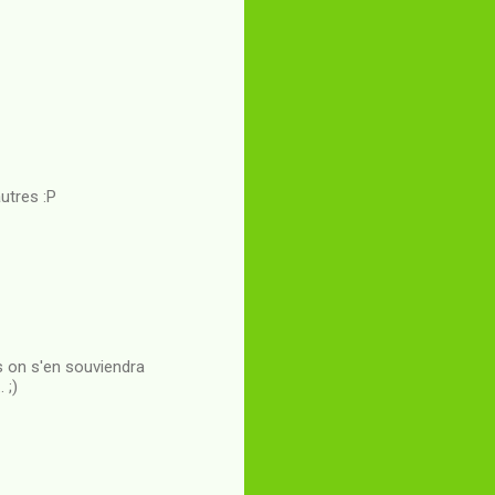
autres :P
is on s'en souviendra
 ;)