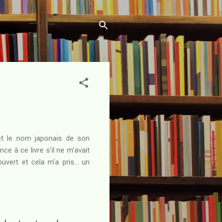
 et le nom japonais de son
e à ce livre s'il ne m'avait
ouvert et cela m'a pris... un