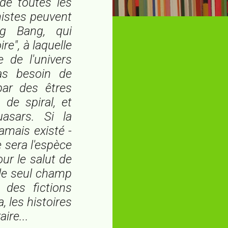
 de toutes les
nistes peuvent
Big Bang, qui
re", à laquelle
e de l'univers
pas besoin de
 par des êtres
om de
spiral
, et
asars. Si la
amais existé -
e sera l'espèce
our le salut de
 le seul champ
 des fictions
 les histoires
ire...