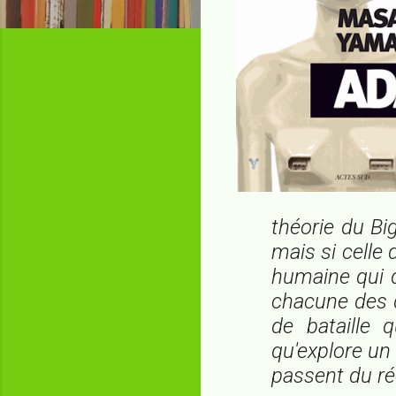
théorie du Big
mais si celle 
humaine qui di
chacune des d
de bataille 
qu'explore un
passent du rée