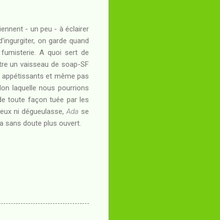
ennent - un peu - à éclairer
'ingurgiter, on garde quand
fumisterie. A quoi sert de
ntre un vaisseau de soap-SF
x appétissants et même pas
lon laquelle nous pourrions
 de toute façon tuée par les
ûteux ni dégueulasse,
Ada
se
ra sans doute plus ouvert.