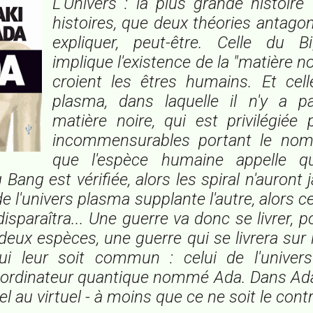
L'Univers : la plus grande histoire
histoires, que deux théories antago
expliquer, peut-être. Celle du 
implique l'existence de la "matière noi
croient les êtres humains. Et cell
plasma, dans laquelle il n'y a 
matière noire, qui est privilégiée
incommensurables portant le n
que l'espèce humaine appelle qu
 Bang est vérifiée, alors les
spiral
n'auront j
de l'univers plasma supplante l'autre, alors c
sparaîtra... Une guerre va donc se livrer, p
eux espèces, une guerre qui se livrera sur
qui leur soit commun : celui de l'univers
 ordinateur quantique nommé Ada. Dans Ada,
l au virtuel - à moins que ce ne soit le contra