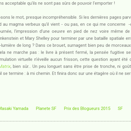
ns acceptable qu'ils ne sont pas sûrs de pouvoir l'emporter !
sons le mot, presque incompréhensible. Si les dernières pages parvi
nd au magma verbeux qu'il vient - ou pas, en ce qui me concerne -d
urnée, l'impression d'une oeuvre en pied de nez voire même de 
nkenstein et Mary Shelley pour terminer par une bataille spatiale e
s-lumière de long ? Dans ce brouet, surnagent bien peu de morceau
ela ne marche pas : le livre à présent fermé, la pensée fugitive se
mulation virtuelle n'éveille aucun frisson, cette question ayant été
Matrix
, bien sûr... Un peu longuet sans être prise de tronche, ni go
 se termine : à mi chemin. Et finira donc sur une étagère où il ne se
Masaki Yamada
Planete SF
Prix des Blogueurs 2015
SF