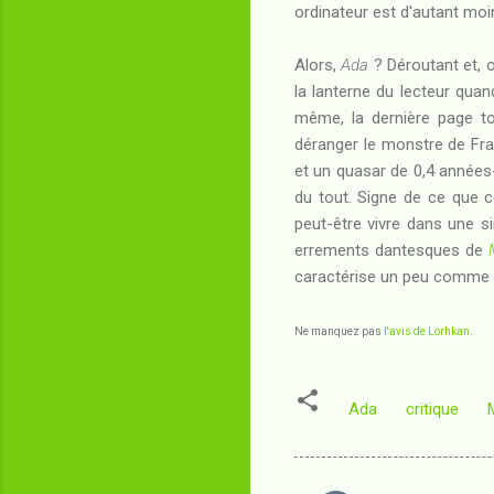
ordinateur est d'autant moi
Alors,
Ada
? Déroutant et, o
la lanterne du lecteur qua
même, la dernière page to
déranger le monstre de Fra
et un quasar de 0,4 année
du tout. Signe de ce que c
peut-être vivre dans une si
errements dantesques de
caractérise un peu comme il
Ne manquez pas
l'avis de Lorhkan
.
Ada
critique