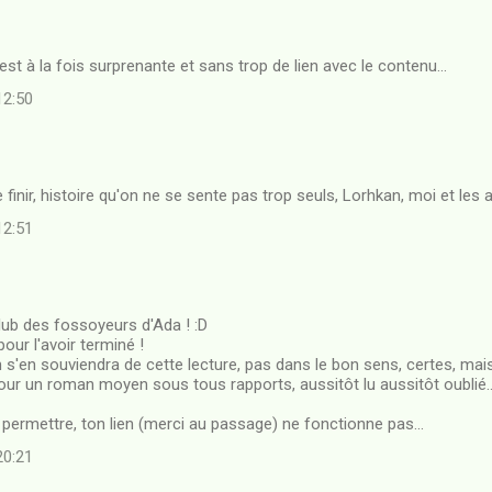
est à la fois surprenante et sans trop de lien avec le contenu...
12:50
e finir, histoire qu'on ne se sente pas trop seuls, Lorhkan, moi et les 
12:51
lub des fossoyeurs d'Ada ! :D
 pour l'avoir terminé !
n s'en souviendra de cette lecture, pas dans le bon sens, certes, ma
our un roman moyen sous tous rapports, aussitôt lu aussitôt oublié...
e permettre, ton lien (merci au passage) ne fonctionne pas...
20:21