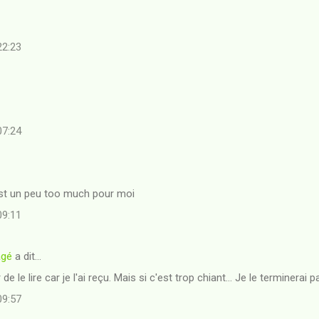
22:23
07:24
est un peu too much pour moi
09:11
agé
a dit…
e le lire car je l'ai reçu. Mais si c'est trop chiant... Je le terminerai p
09:57