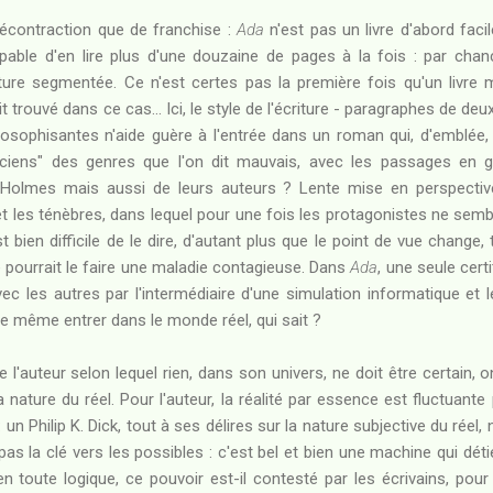
écontraction que de franchise :
Ada
n'est pas un livre d'abord facil
able d'en lire plus d'une douzaine de pages à la fois : par chanc
ure segmentée. Ce n'est certes pas la première fois qu'un livre 
t trouvé dans ce cas... Ici, le style de l'écriture - paragraphes de deu
losophisantes n'aide guère à l'entrée dans un roman qui, d'emblée,
ens" des genres que l'on dit mauvais, avec les passages en 
 Holmes mais aussi de leurs auteurs ? Lente mise en perspecti
t les ténèbres, dans lequel pour une fois les protagonistes ne sem
est bien difficile de le dire, d'autant plus que le point de vue chan
ourrait le faire une maladie contagieuse. Dans
Ada
, une seule cert
c les autres par l'intermédiaire d'une simulation informatique et 
ire même entrer dans le monde réel, qui sait ?
de l'auteur selon lequel rien, dans son univers, ne doit être certain,
nature du réel. Pour l'auteur, la réalité par essence est fluctuante pu
 : un Philip K. Dick, tout à ses délires sur la nature subjective du réel,
 pas la clé vers les possibles : c'est bel et bien une machine qui dét
en toute logique, ce pouvoir est-il contesté par les écrivains, pou