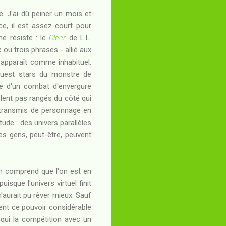
e. J'ai dû peiner un mois et
e, il est assez court pour
me résiste : le
Cleer
de L.L.
x ou trois phrases - allié aux
 apparaît comme inhabituel.
guest stars du monstre de
ve d'un combat d'envergure
blent pas rangés du côté qui
ge, transmis de personnage en
itude : des univers parallèles
les gens, peut-être, peuvent
 on comprend que l'on est en
isque l'univers virtuel finit
 n'aurait pu rêver mieux. Sauf
ient ce pouvoir considérable
r qui la compétition avec un