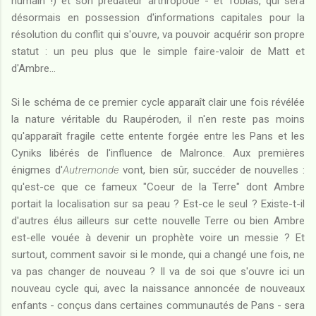
humain !) et son prédateur arthropode - et Tobias, qui sera
désormais en possession d'informations capitales pour la
résolution du conflit qui s'ouvre, va pouvoir acquérir son propre
statut : un peu plus que le simple faire-valoir de Matt et
d'Ambre...
Si le schéma de ce premier cycle apparaît clair une fois révélée
la nature véritable du Raupéroden, il n'en reste pas moins
qu'apparaît fragile cette entente forgée entre les Pans et les
Cyniks libérés de l'influence de Malronce. Aux premières
énigmes d'
Autremonde
vont, bien sûr, succéder de nouvelles :
qu'est-ce que ce fameux "Coeur de la Terre" dont Ambre
portait la localisation sur sa peau ? Est-ce le seul ? Existe-t-il
d'autres élus ailleurs sur cette nouvelle Terre ou bien Ambre
est-elle vouée à devenir un prophète voire un messie ? Et
surtout, comment savoir si le monde, qui a changé une fois, ne
va pas changer de nouveau ? Il va de soi que s'ouvre ici un
nouveau cycle qui, avec la naissance annoncée de nouveaux
enfants - conçus dans certaines communautés de Pans - sera