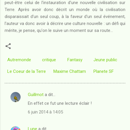
peut-être celui de l'instauration d'une nouvelle civilisation sur
Terre. Après avoir donc décrit un monde où la civilisation
disparaissait d'un seul coup, à la faveur d'un seul événement,
l'auteur va donc avoir à décrire une culture nouvelle : un défi qui
mérite, je pense, qu'on le suive un moment sur sa route...
Autremonde
critique
Fantasy
Jeune public
Le Coeur de la Terre
Maxime Chattam
Planete SF
Guillmot
a dit…
C
En effet ce fut une lecture éclair !
o
6 juin 2014 à 14:05
m
m
Lune
a dit…