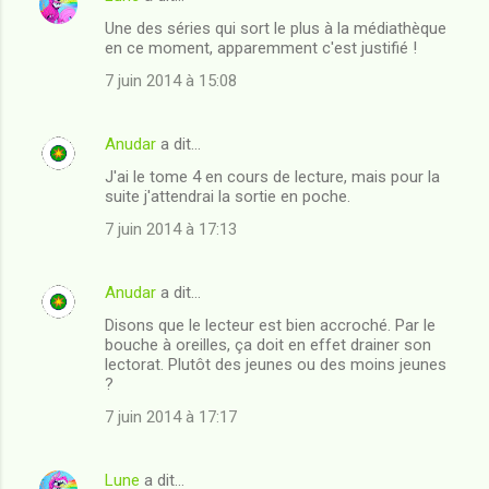
e
Une des séries qui sort le plus à la médiathèque
n
en ce moment, apparemment c'est justifié !
t
7 juin 2014 à 15:08
a
i
Anudar
a dit…
r
J'ai le tome 4 en cours de lecture, mais pour la
e
suite j'attendrai la sortie en poche.
s
7 juin 2014 à 17:13
Anudar
a dit…
Disons que le lecteur est bien accroché. Par le
bouche à oreilles, ça doit en effet drainer son
lectorat. Plutôt des jeunes ou des moins jeunes
?
7 juin 2014 à 17:17
Lune
a dit…