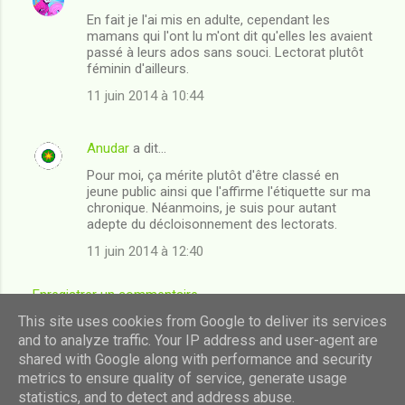
En fait je l'ai mis en adulte, cependant les
mamans qui l'ont lu m'ont dit qu'elles les avaient
passé à leurs ados sans souci. Lectorat plutôt
féminin d'ailleurs.
11 juin 2014 à 10:44
Anudar
a dit…
Pour moi, ça mérite plutôt d'être classé en
jeune public ainsi que l'affirme l'étiquette sur ma
chronique. Néanmoins, je suis pour autant
adepte du décloisonnement des lectorats.
11 juin 2014 à 12:40
Enregistrer un commentaire
This site uses cookies from Google to deliver its services
and to analyze traffic. Your IP address and user-agent are
shared with Google along with performance and security
Fourni par Blogger
metrics to ensure quality of service, generate usage
statistics, and to detect and address abuse.