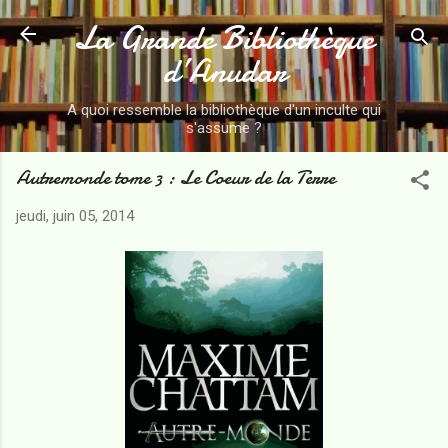
La Grande Bibliothèque
Accéder au contenu principal
d’Anudar
A quoi ressemble la bibliothèque d'un inculte qui
s'assume ?
Autremonde tome 3 : Le Coeur de la Terre
jeudi, juin 05, 2014