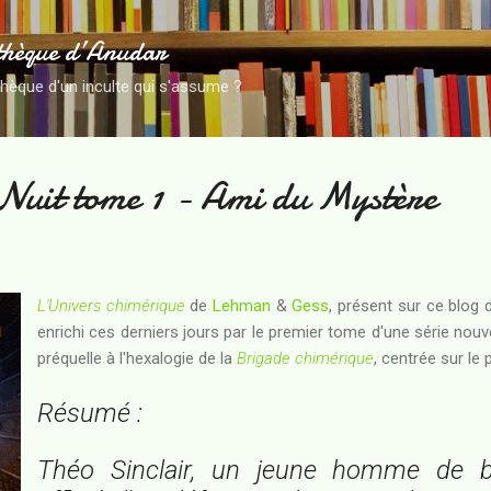
Accéder au contenu principal
thèque d’Anudar
thèque d'un inculte qui s'assume ?
 Nuit tome 1 - Ami du Mystère
L'Univers chimérique
de
Lehman
&
Gess
, présent sur ce blog 
enrichi ces derniers jours par le premier tome d'une série nouv
préquelle à l'hexalogie de la
Brigade chimérique
, centrée sur le
Résumé :
Théo Sinclair, un jeune homme de bo