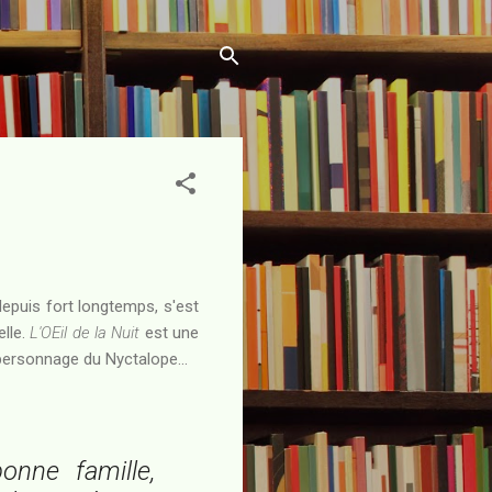
depuis fort longtemps, s'est
elle.
L'OEil de la Nuit
est une
 personnage du Nyctalope...
nne famille,