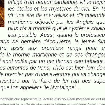
affligé d'un défaut cardiaque, vit le reg
les étoiles et les mystères du ciel. En 
vit une ère de merveilles et d'inquiétude
martienne déjouée par les Anglais qu
plus tôt a montré que le système solair
lieu paisible. Aussi, quand le profess
aris sa dernière découverte, le jeune Sin
tre assis aux premiers rangs pour c
de la momie martienne et de ses étranges
i sont volés par un gentleman cambrioleu
s autorités de Paris, Théo est bien loin de 
 le premier pas d'une aventure qui va change
aventure qui va faire de lui l'un des supe
 que l'on appellera "le Nyctalope"...
e bonheur que représente la lecture d'un nouveau morceau de cet u
titué par la greffe de plusieurs créations et traditions fictives ve