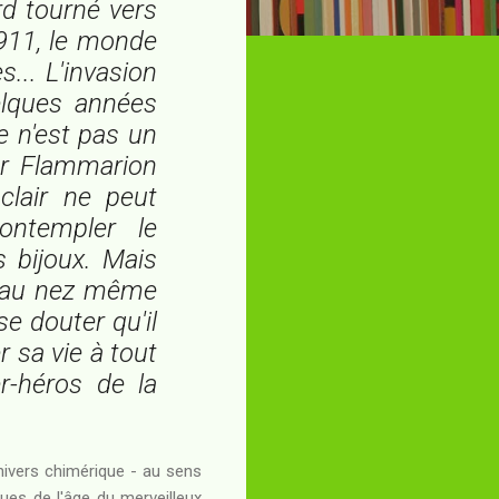
ard tourné vers
1911, le monde
s... L'invasion
elques années
e n'est pas un
eur Flammarion
clair ne peut
ontempler le
 bijoux. Mais
r au nez même
se douter qu'il
r sa vie à tout
r-héros de la
nivers chimérique - au sens
nues de l'âge du merveilleux