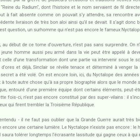
a "Reine du Radium", dont l'histoire et le nom servaient de fil direc
 tout à fait absente comme on pouvait s'y attendre, sa rencontre av
cédente livraison de très bon aloi ainsi qu'il se devait. Il s'agit donc b
st question, un surhomme qui n'est pas encore le fameux Nyctalope 
ir, au début de ce tome d'ouverture, n'est pas sans surprendre. On
jeune homme aussi peu armé dans la vie peut être appelé à deveni
st celle d'une transformation dont une partie va intervenir sous le sc
 d'ores et déjà, Sinclair se révèle tenace et déterminé à venger la
re secret a été volé. On est encore loin, ici, du Nyctalope des anné
t à toute autre chose qu'à sa propre biographie alors que le monde s'é
ue, entouré d'une première équipe dont certains éléments, peut-êtr
tte fois-ci, n'est pas encore constitué par des super-vilains : il s'
eux qui firent trembler la Troisième République.
entendu - il ne faut pas oublier que la Grande Guerre aurait très 
 encore une certaine lumière. Le Nyctalope n'existe pas encore : le
s'il saura tolérer longtemps l'écrasante lassitude qui gagne ceux à qui 