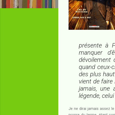
présente à P
manquer d'ê
dévoilement 
quand ceux-c
des plus haute
vient de faire
jamais, une 
légende, celui
Je ne dirai jamais assez l
propre du terme, étant cons