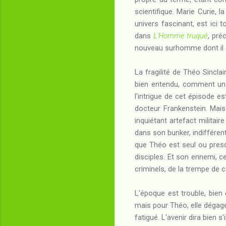
scientifique. Marie Curie, l
univers fascinant, est ici
dans
L'Homme truqué
, pré
nouveau surhomme dont il e
La fragilité de Théo Sincla
bien entendu, comment un 
l'intrigue de cet épisode e
docteur Frankenstein. Mais
inquiétant artefact militai
dans son bunker, indifféren
que Théo est seul ou presq
disciples. Et son ennemi, ce
criminels, de la trempe de c
L'époque est trouble, bien 
mais pour Théo, elle dégage
fatigué. L'avenir dira bien 