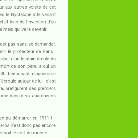
teur aux autres volets de cet
ec le Nyctalope intervenant
el et bien de l'invention d'un
mais qui va le devenir.
 n'est pas sans se demander,
r le protecteur de Paris :
alpel d'un lointain émule du
 mort de son père, à qui un
es 30, bedonnant, claquemuré
croule autour de lui : c'est
e, préfigurent ses premiers
incarne dans deux anarchistes
bien pu démarrer en 1911 ! -
 héros n'est donc pas encore
échoit le sort du monde...