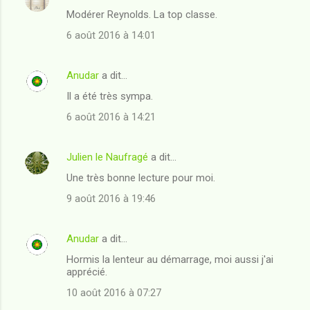
C
Modérer Reynolds. La top classe.
o
6 août 2016 à 14:01
m
m
Anudar
a dit…
e
Il a été très sympa.
n
t
6 août 2016 à 14:21
a
i
Julien le Naufragé
a dit…
r
Une très bonne lecture pour moi.
e
9 août 2016 à 19:46
s
Anudar
a dit…
Hormis la lenteur au démarrage, moi aussi j'ai
apprécié.
10 août 2016 à 07:27