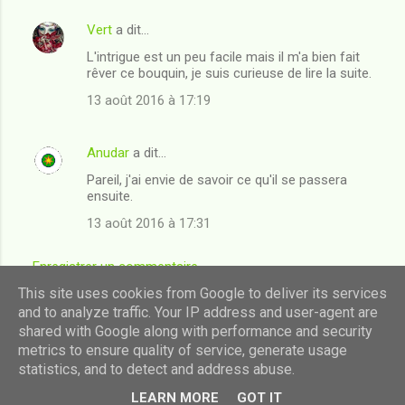
Vert
a dit…
L'intrigue est un peu facile mais il m'a bien fait
rêver ce bouquin, je suis curieuse de lire la suite.
13 août 2016 à 17:19
Anudar
a dit…
Pareil, j'ai envie de savoir ce qu'il se passera
ensuite.
13 août 2016 à 17:31
Enregistrer un commentaire
This site uses cookies from Google to deliver its services
and to analyze traffic. Your IP address and user-agent are
shared with Google along with performance and security
Fourni par Blogger
metrics to ensure quality of service, generate usage
statistics, and to detect and address abuse.
Images de thèmes de
luoman
LEARN MORE
GOT IT