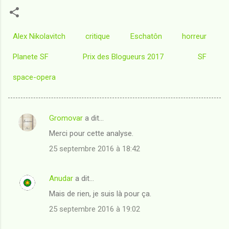
Alex Nikolavitch
critique
Eschatôn
horreur
Planete SF
Prix des Blogueurs 2017
SF
space-opera
Gromovar
a dit…
C
Merci pour cette analyse.
o
25 septembre 2016 à 18:42
m
m
Anudar
a dit…
e
Mais de rien, je suis là pour ça.
n
t
25 septembre 2016 à 19:02
a