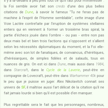
Il y a là-dedans à peu près tout ce qu'il faut pour m'intéresser :
la Foi semble avoir fait son
credo
d'une des plus belles
citations de
Dune
, à savoir le fameux "Tu ne feras pas de
machine à l'esprit de l'Homme semblable", cette image d'une
Voie Lactée contrefaite par l'irruption de systèmes stellaires
entiers qui en viennent à former un troisième bras spiral, la
partie d'échecs jouée dans l'ombre - ou pas - entre non pas
deux mais bel et bien trois factions qui s'opposent et s'allient
selon les nécessités diplomatiques du moment, et la Foi elle-
même avec son lot de fanatiques, de convaincus, d'hérétiques,
d'hérésiarques, de simples fidèles et de salauds, tous en
nuances de gris. On est ici dans
Dune
, mais aussi dans
1984
,
dans
Starcraft
, dans le
Cycle de la Laverie
, peut-être en
compagnie de Lovecraft, peut-être dans
Warhammer 40k
pour
le peu que je puisse en juger. Alex Nikolavitch connait ses
univers de
SF
, il maîtrise aussi l'art délicat de la citation qu'il ne
fait jamais lourde si bien qu'il est possible d'en manquer.
Plus regrettable sera le fait que les personnages, nombreux,