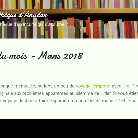
Accéder au contenu principal
thèque d’Anudar
thèque d'un inculte qui s'assume ?
du mois - Mars 2018
ubrique mensuelle, parlons un peu de
voyage temporel
avec
The Ti
iginale aux problèmes apparentés au dilemme de Hitler. Si vous étie
n voyage destiné à faire disparaître un criminel de masse ? Et le 