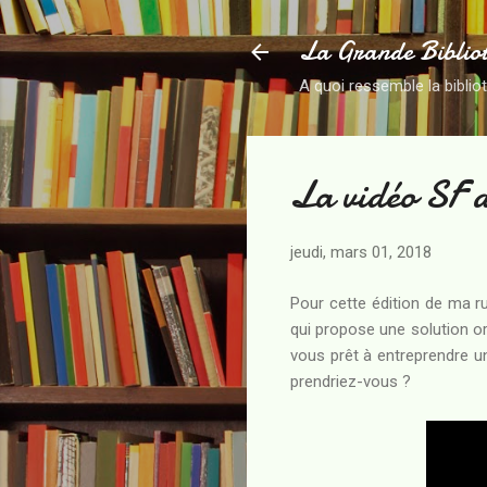
La Grande Biblio
A quoi ressemble la biblio
La vidéo SF 
jeudi, mars 01, 2018
Pour cette édition de ma r
qui propose une solution or
vous prêt à entreprendre u
prendriez-vous ?