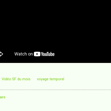
Vidéo SF du mois
voyage temporel
aire