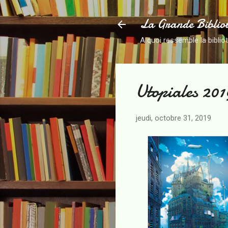
La Grande Biblio
A quoi ressemble la biblio
Utopiales 201
jeudi, octobre 31, 2019