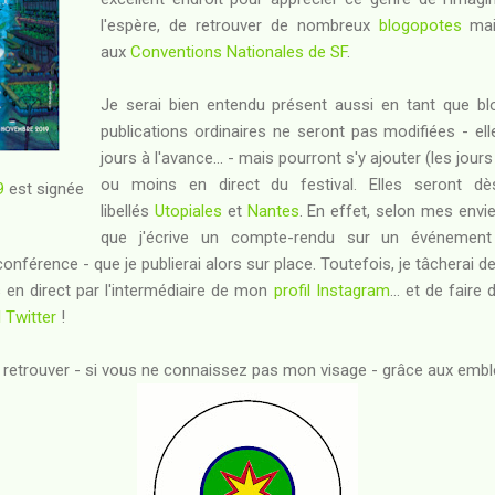
l'espère, de retrouver de nombreux
blogopotes
mai
aux
Conventions Nationales de SF
.
Je serai bien entendu présent aussi en tant que blo
publications ordinaires ne seront pas modifiées - ell
jours à l'avance... - mais pourront s'y ajouter (les jour
ou moins en direct du festival. Elles seront dè
9
est signée
libellés
Utopiales
et
Nantes
. En effet, selon mes envi
que j'écrive un compte-rendu sur un événement i
onférence - que je publierai alors sur place. Toutefois, je tâcherai d
 en direct par l'intermédiaire de mon
profil Instagram
... et de faire
l Twitter
!
 retrouver - si vous ne connaissez pas mon visage - grâce aux emblè