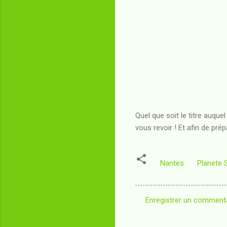
Quel que soit le titre auque
vous revoir ! Et afin de pré
Nantes
Planete 
Enregistrer un comment
C
o