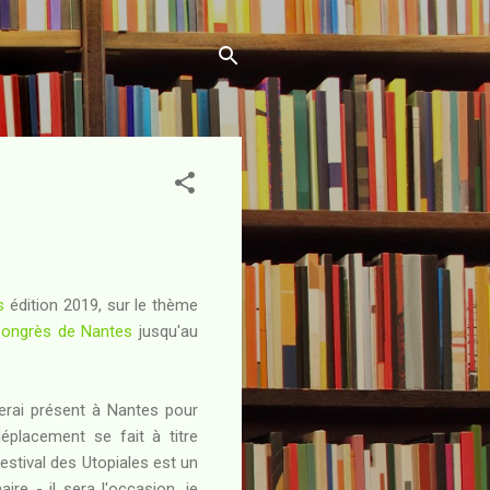
s
édition 2019, sur le thème
Congrès de Nantes
jusqu'au
serai présent à Nantes pour
placement se fait à titre
festival des Utopiales est un
ire - il sera l'occasion, je