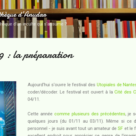
Accéder au contenu principal
thèque d’Anudar
thèque d'un inculte qui s'assume ?
9 : la préparation
Aujourd'hui s'ouvre
le festival des
Utopiales de Nante
coder/décoder. Le festival est ouvert à la
Cité des 
04/11.
Cette année
comme plusieurs des précédentes
, je 
quelques jours (du 01/11 au 03/11). Même si ce dé
personnel - je suis avant tout un amateur de
SF
et le 
excellent endroit pour apprécier ce genre de l'imagina