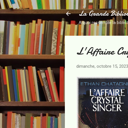
La Grande Biblio
A quoi ressemble la biblio
L'Affaire Cr
dimanche, octobre 15, 202