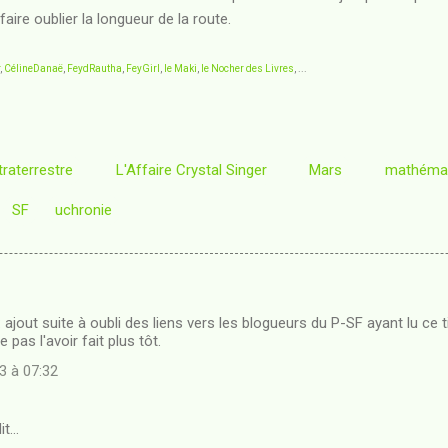
aire oublier la longueur de la route.
,
CélineDanaë
,
FeydRautha
,
FeyGirl
,
le Maki
,
le Nocher des Livres
, ...
traterrestre
L'Affaire Crystal Singer
Mars
mathéma
SF
uchronie
 ajout suite à oubli des liens vers les blogueurs du P-SF ayant lu ce 
pas l'avoir fait plus tôt.
3 à 07:32
it…