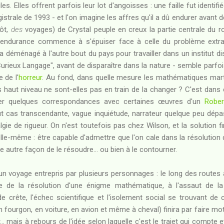
. Elles offrent parfois leur lot d'angoisses : une faille fut identif
strale de 1993 - et l'on imagine les affres qu'il a dû endurer avant de
tôt,
des
voyages) de Crystal peuple en creux la partie centrale du ro
 endurance commence à s'épuiser face à celle du problème extrat
e a déménagé à l'autre bout du pays pour travailler dans un institut 
urieux Langage", avant de disparaître dans la nature - semble parf
 de l'
horreur
. Au fond, dans quelle mesure les mathématiques marti
 haut niveau ne sont-elles pas en train de la changer ? C'est dans 
er quelques correspondances avec certaines œuvres d'un
Rober
t cas transcendante, vague inquiétude, narrateur quelque peu dépas
algie de rigueur. On n'est toutefois pas chez Wilson, et la solution fi
elle-même : être capable d'admettre que l'on cale dans la résolution 
 autre façon de le résoudre... ou bien à le contourner.
un voyage entrepris par plusieurs personnages : le long des route
oie de la résolution d'une énigme mathématique, à l'assaut de la 
e crête, l'échec scientifique et l'isolement social se trouvant de 
en fourgon, en voiture, en avion et même à cheval) finira par faire m
.. mais à rebours de l'idée selon laquelle c'est le trajet qui compte et