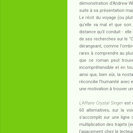
démonstration d'Andrew Wiles
suite à sa présentation magi
Le récit du voyage (ou plu
qu'elle va mal et que son
distance qu'il conduit - ell
de ses recherches sur le "C
dérangeant, comme l'ombre
rares à comprendre au plus
que ce roman peut trouv
incompréhensible et en tou
ainsi que, bien sûr, la nost
réconcilie l'humanité avec 
une motivation à trouver une
L'Affaire Crystal Singer
est 
60 alternatives, sur la v
s'accomplit sur une ligne d
multiplication des trajets (
l'agacement chez le lecteur.