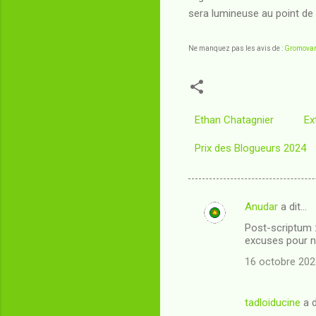
sera lumineuse au point de f
Ne manquez pas les avis de :
Gromovar
Ethan Chatagnier
Ex
Prix des Blogueurs 2024
Anudar
a dit…
C
Post-scriptum :
o
excuses pour ne 
m
16 octobre 202
m
e
tadloiducine
a d
n