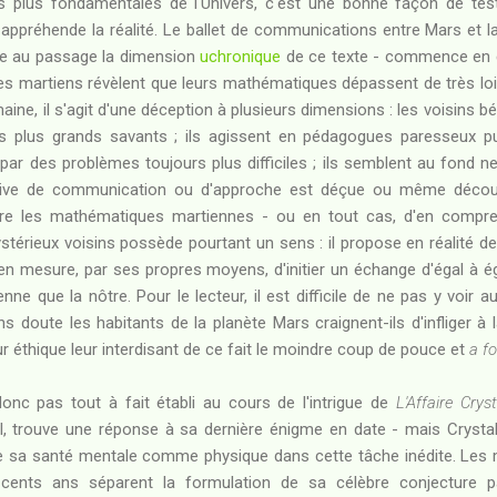
s plus fondamentales de l'Univers, c'est une bonne façon de test
réhende la réalité. Le ballet de communications entre Mars et la T
ne au passage la dimension
uchronique
de ce texte - commence en e
 les martiens révèlent que leurs mathématiques dépassent de très loi
ne, il s'agit d'une déception à plusieurs dimensions : les voisins bé
 plus grands savants ; ils agissent en pédagogues paresseux puisq
r des problèmes toujours plus difficiles ; ils semblent au fond ne
ative de communication ou d'approche est déçue ou même décou
re les mathématiques martiennes - ou en tout cas, d'en compren
stérieux voisins possède pourtant un sens : il propose en réalité 
 en mesure, par ses propres moyens, d'initier un échange d'égal à ég
nne que la nôtre. Pour le lecteur, il est difficile de ne pas y voir 
ns doute les habitants de la planète Mars craignent-ils d'infliger à 
ur éthique leur interdisant de ce fait le moindre coup de pouce et
a fo
onc pas tout à fait établi au cours de l'intrigue de
L'Affaire Crys
tal, trouve une réponse à sa dernière énigme en date - mais Crys
te sa santé mentale comme physique dans cette tâche inédite. Les
 cents ans séparent la formulation de sa célèbre conjecture p