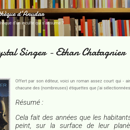
Accéder au contenu principal
thèque d’Anudar
thèque d'un inculte qui s'assume ?
ystal Singer - Ethan Chatagnier
3
Offert par son éditeur, voici un roman assez court qui - ain
chacune des (nombreuses) étiquettes que j'ai sélectionnées po
Résumé :
Cela fait des années que les habitan
peint, sur la surface de leur plan