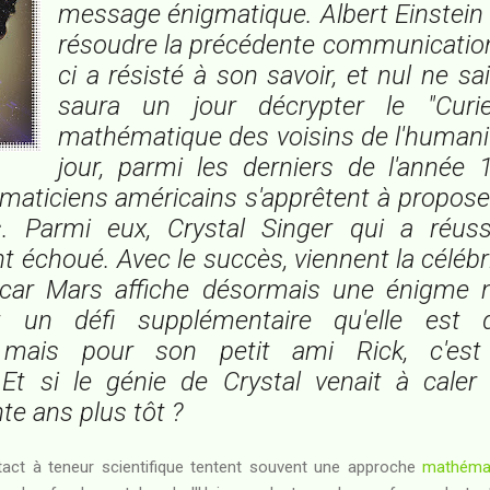
message énigmatique. Albert Einstein 
résoudre la précédente communication.
ci a résisté à son savoir, et nul ne sa
saura un jour décrypter le "Curi
mathématique des voisins de l'humani
jour, parmi les derniers de l'année 
aticiens américains s'apprêtent à proposer
. Parmi eux, Crystal Singer qui a réus
t échoué. Avec le succès, viennent la célébr
. car Mars affiche désormais une énigme n
est un défi supplémentaire qu'elle est 
. mais pour son petit ami Rick, c'es
. Et si le génie de Crystal venait à cale
nte ans plus tôt ?
tact à teneur scientifique tentent souvent une approche
mathéma