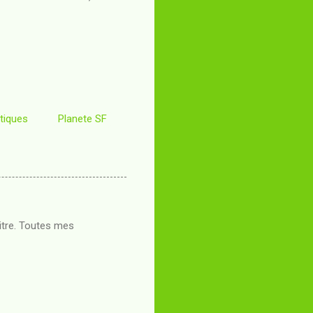
tiques
Planete SF
titre. Toutes mes