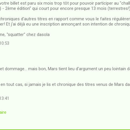
tre billet est paru six mois trop tôt pour pouvoir participer au "cha
) - 2ème édition" qui court pour encore presque 13 mois (terrestres!
s chroniques d'autres titres en rapport comme vous le faites régulière
er! Et j'ai déjà eu une inscription annonçant son intention de chroniqu
cine, "squatter" chez dasola
10:53
fet dommage... mais bon, Mars tient lieu d'argument un peu lointain d
en tout cas, si jamais je lis et chronique des titres venus de Mars da
13:41
aire