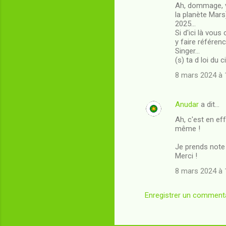
Ah, dommage, vo
t
la planète Mars
2025...
a
Si d'ici là vou
i
y faire référenc
Singer...
r
(s) ta d loi du 
e
8 mars 2024 à 
s
Anudar
a dit…
Ah, c'est en ef
même !
Je prends note 
Merci !
8 mars 2024 à 
Enregistrer un comment