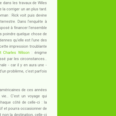
iée dans les travaux de Wiles
 la corriger un an plus tard.
man : Rick voit puis devine
errestre. Dans l'enquête à
disposé à financer l'ensemble
ois poindre quelque chose de
ennes qu'elle est l'une des
cette impression troublante
t Charles Wilson
: énigme
sé par les circonstances...
nale - car il y en aura une -
d'un problème, c'est parfois
s américaines de ces années
vie... C'est un voyage qui
chaque côté de celle-ci : la
otif et pourra occasionner de
 non la destination, celle-ci