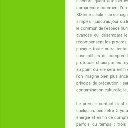
d'accord quant aux lois le
comprendre comment l'on app
XIXème siècle - ce qui sig
simples... jusqu'au jour où
le commun de l'espèce humai
avancée qui désempare les
récompensent les progrès pa
puisque toute autre tent
susceptibles de comprend
protocole choisi par les my
au point où elle sera enfin
l'on imagine bien plus ancie
principe de précaution : sa
contamination culturelle, le
Le premier contact n'est d
quelqu'un, peut-être Crys
énergie et en fin de comp
parfois du temps : trois