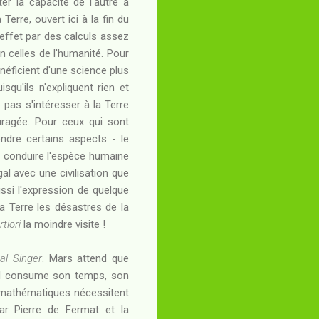
er la capacité de l'autre à
erre, ouvert ici à la fin du
ffet par des calculs assez
n celles de l'humanité. Pour
néficient d'une science plus
u'ils n'expliquent rien et
 pas s'intéresser à la Terre
ragée. Pour ceux qui sont
dre certains aspects - le
de conduire l'espèce humaine
al avec une civilisation que
aussi l'expression de quelque
la Terre les désastres de la
rtiori
la moindre visite !
tal Singer
. Mars attend que
tal consume son temps, son
 mathématiques nécessitent
ar Pierre de Fermat et la