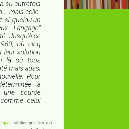
a su autrefois
.. mais celle-
it si quelqu'un
eux Langage"
té. Jusqu'à ce
1960, où cinq
 leur solution
si là où tous
ité mais aussi
ouvelle. Pour
déterminée à
t une source
r comme celui
tique
: vérifier que l'on est