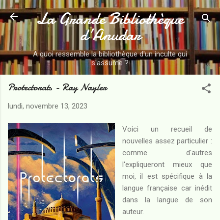
La Grande Bibliothèque
Accéder au contenu principal
d’Anudar
A quoi ressemble la bibliothèque d'un inculte qui
s'assume ?
Protectorats - Ray Nayler
lundi, novembre 13, 2023
Voici un recueil de
nouvelles assez particulier :
comme d'autres
l'expliqueront mieux que
moi, il est spécifique à la
langue française car inédit
dans la langue de son
auteur.