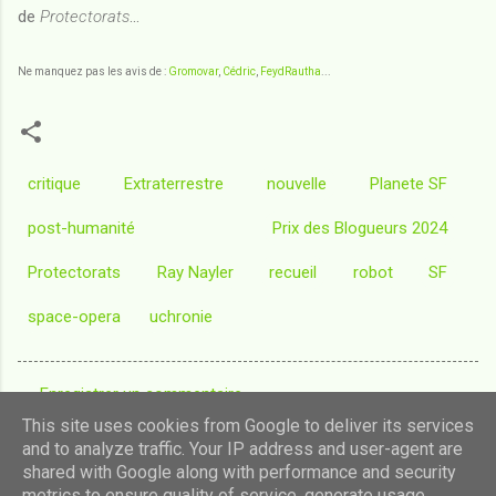
de
Protectorats
...
Ne manquez pas les avis de :
Gromovar
,
Cédric
,
FeydRautha
...
critique
Extraterrestre
nouvelle
Planete SF
post-humanité
Prix des Blogueurs 2024
Protectorats
Ray Nayler
recueil
robot
SF
space-opera
uchronie
Enregistrer un commentaire
C
This site uses cookies from Google to deliver its services
o
and to analyze traffic. Your IP address and user-agent are
shared with Google along with performance and security
m
Fourni par Blogger
metrics to ensure quality of service, generate usage