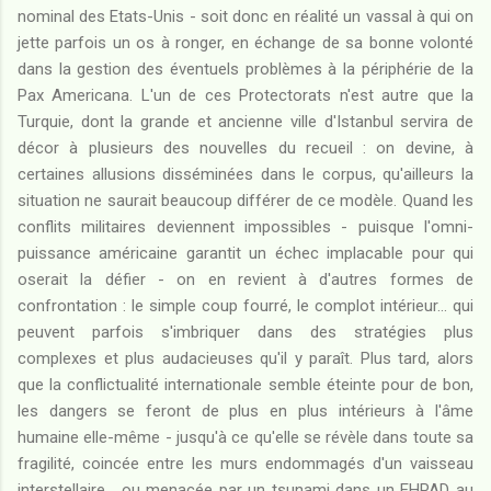
nominal des Etats-Unis - soit donc en réalité un vassal à qui on
jette parfois un os à ronger, en échange de sa bonne volonté
dans la gestion des éventuels problèmes à la périphérie de la
Pax Americana. L'un de ces Protectorats n'est autre que la
Turquie, dont la grande et ancienne ville d'Istanbul servira de
décor à plusieurs des nouvelles du recueil : on devine, à
certaines allusions disséminées dans le corpus, qu'ailleurs la
situation ne saurait beaucoup différer de ce modèle. Quand les
conflits militaires deviennent impossibles - puisque l'omni-
puissance américaine garantit un échec implacable pour qui
oserait la défier - on en revient à d'autres formes de
confrontation : le simple coup fourré, le complot intérieur... qui
peuvent parfois s'imbriquer dans des stratégies plus
complexes et plus audacieuses qu'il y paraît. Plus tard, alors
que la conflictualité internationale semble éteinte pour de bon,
les dangers se feront de plus en plus intérieurs à l'âme
humaine elle-même - jusqu'à ce qu'elle se révèle dans toute sa
fragilité, coincée entre les murs endommagés d'un vaisseau
interstellaire... ou menacée par un tsunami dans un EHPAD au