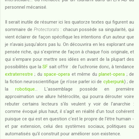
personnel mécanisé.
Il serait inutile de résumer ici les quatorze textes qui figurent au
sommaire de
Protectorats
: chacun possède sa singularité, qui
vient éclairer de façon spécifique les intentions d'un auteur que
je n'avais jusqu'alors pas lu. On découvrira en les explorant une
pensée riche, qui s'exprime de façon à chaque fois originale, et
qui s'empare pour mettre ses idées en avant de la plupart des
possibilités que la
SF
sait offrir : de l'uchronie donc, à tendance
extraterrestre
; du
space-opera
et même du
planet-opera
; de
la fiction neuroscientifique (je n'ose parler ici de
cyberpunk
) ; de
la
robotique
... L'assemblage possède en première
approximation une allure hétéroclite, qui pourra dérouter voire
rebuter certains lecteurs s'ils veulent y voir de l'anarchie :
comme évoqué plus haut, il s'agit en réalité d'un tout cohérent
puisque ce qui est en question c'est le propre de l'être humain -
et par extension, celui des systèmes sociaux, politiques ou
automatisés qu'il construit pour améliorer son existence.