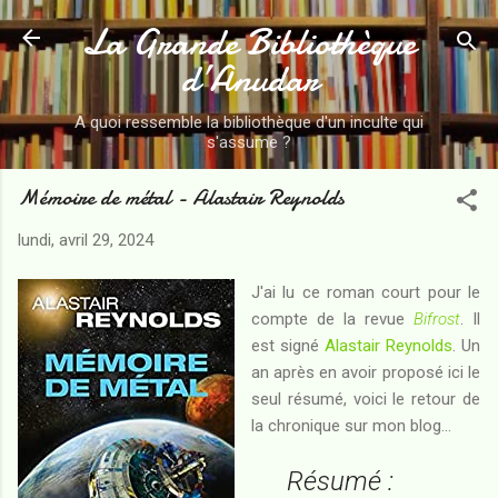
La Grande Bibliothèque
Accéder au contenu principal
d’Anudar
A quoi ressemble la bibliothèque d'un inculte qui
s'assume ?
Mémoire de métal - Alastair Reynolds
lundi, avril 29, 2024
J'ai lu ce roman court pour le
compte de la revue
Bifrost
. Il
est signé
Alastair Reynolds
. Un
an après en avoir proposé ici le
seul résumé, voici le retour de
la chronique sur mon blog...
Résumé :