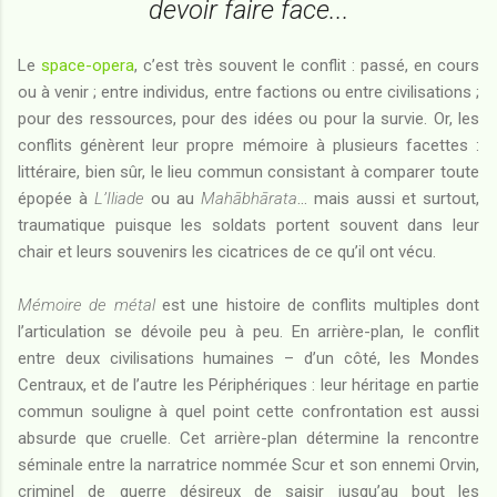
devoir faire face...
Le
space-opera
, c’est très souvent le conflit : passé, en cours
ou à venir ; entre individus, entre factions ou entre civilisations ;
pour des ressources, pour des idées ou pour la survie. Or, les
conflits génèrent leur propre mémoire à plusieurs facettes :
littéraire, bien sûr, le lieu commun consistant à comparer toute
épopée à
L’Iliade
ou au
Mahābhārata
… mais aussi et surtout,
traumatique puisque les soldats portent souvent dans leur
chair et leurs souvenirs les cicatrices de ce qu’il ont vécu.
Mémoire de métal
est une histoire de conflits multiples dont
l’articulation se dévoile peu à peu. En arrière-plan, le conflit
entre deux civilisations humaines – d’un côté, les Mondes
Centraux, et de l’autre les Périphériques : leur héritage en partie
commun souligne à quel point cette confrontation est aussi
absurde que cruelle. Cet arrière-plan détermine la rencontre
séminale entre la narratrice nommée Scur et son ennemi Orvin,
criminel de guerre désireux de saisir jusqu’au bout les