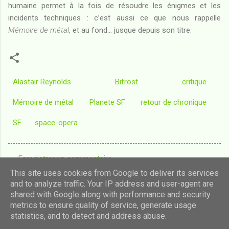
humaine permet à la fois de résoudre les énigmes et les
incidents techniques : c’est aussi ce que nous rappelle
Mémoire de métal
, et au fond… jusque depuis son titre.
Alastair Reynolds
Bifrost
critique
Mémoire de métal
Planete SF
retour de chronique
SF
space-opera
Enregistrer un commentaire
C
This site uses cookies from Google to deliver its services
o
and to analyze traffic. Your IP address and user-agent are
shared with Google along with performance and security
m
Fourni par Blogger
metrics to ensure quality of service, generate usage
m
statistics, and to detect and address abuse.
Images de thèmes de
luoman
e