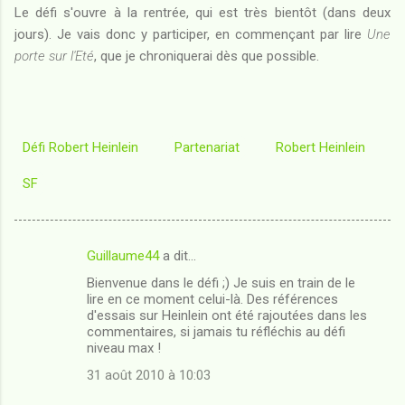
Le défi s'ouvre à la rentrée, qui est très bientôt (dans deux
jours). Je vais donc y participer, en commençant par lire
Une
porte sur l'Eté
, que je chroniquerai dès que possible.
Défi Robert Heinlein
Partenariat
Robert Heinlein
SF
Guillaume44
a dit…
C
Bienvenue dans le défi ;) Je suis en train de le
o
lire en ce moment celui-là. Des références
m
d'essais sur Heinlein ont été rajoutées dans les
commentaires, si jamais tu réfléchis au défi
m
niveau max !
e
31 août 2010 à 10:03
n