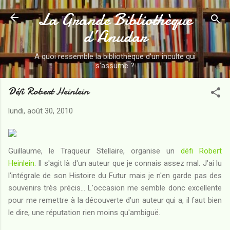
La Grande Bibliothèque
Accéder au contenu principal
d’Anudar
A quoi ressemble la bibliothèque d'un inculte qui
s'assume ?
Défi Robert Heinlein
lundi, août 30, 2010
Guillaume, le Traqueur Stellaire, organise un
défi Robert
Heinlein
. Il s'agit là d'un auteur que je connais assez mal. J'ai lu
l'intégrale de son Histoire du Futur mais je n'en garde pas des
souvenirs très précis... L'occasion me semble donc excellente
pour me remettre à la découverte d'un auteur qui a, il faut bien
le dire, une réputation rien moins qu'ambiguë.