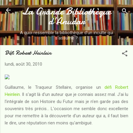
La Grande Bibliothèque
Accéder au contenu principal
d’Anudar
A quoi ressemble la bibliothèque d'un inculte qui
s'assume ?
Défi Robert Heinlein
lundi, août 30, 2010
Guillaume, le Traqueur Stellaire, organise un
défi Robert
Heinlein
. Il s'agit là d'un auteur que je connais assez mal. J'ai lu
l'intégrale de son Histoire du Futur mais je n'en garde pas des
souvenirs très précis... L'occasion me semble donc excellente
pour me remettre à la découverte d'un auteur qui a, il faut bien
le dire, une réputation rien moins qu'ambiguë.