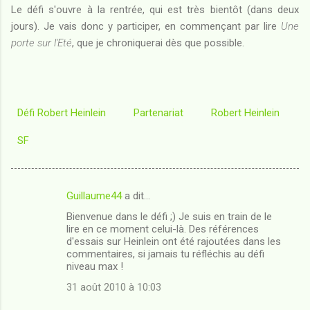
Le défi s'ouvre à la rentrée, qui est très bientôt (dans deux
jours). Je vais donc y participer, en commençant par lire
Une
porte sur l'Eté
, que je chroniquerai dès que possible.
Défi Robert Heinlein
Partenariat
Robert Heinlein
SF
Guillaume44
a dit…
C
Bienvenue dans le défi ;) Je suis en train de le
o
lire en ce moment celui-là. Des références
m
d'essais sur Heinlein ont été rajoutées dans les
commentaires, si jamais tu réfléchis au défi
m
niveau max !
e
31 août 2010 à 10:03
n