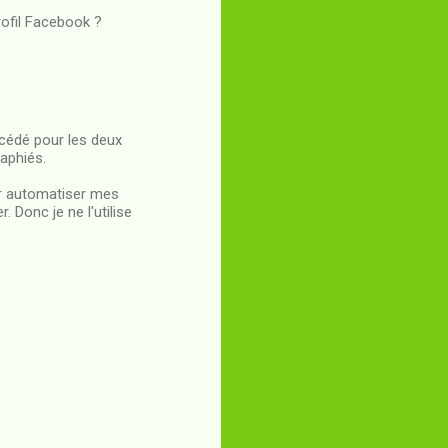
rofil Facebook ?
océdé pour les deux
raphiés.
ur automatiser mes
. Donc je ne l'utilise