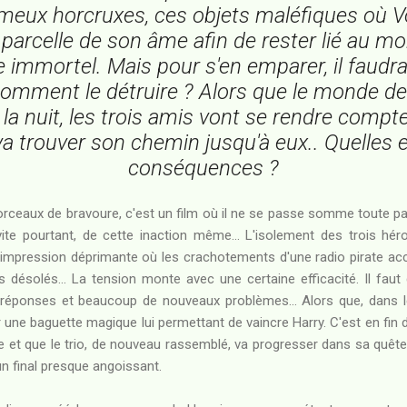
ameux horcruxes, ces objets maléfiques où 
parcelle de son âme afin de rester lié au m
e immortel. Mais pour s'en emparer, il faudra
t comment le détruire ? Alors que le monde de
a nuit, les trois amis vont se rendre compt
a trouver son chemin jusqu'à eux.. Quelles e
conséquences ?
orceaux de bravoure, c'est un film où il ne se passe somme toute pa
ite pourtant, de cette inaction même... L'isolement des trois héro
e impression déprimante où les crachotements d'une radio pirate a
désolés... La tension monte avec une certaine efficacité. Il faut d
 réponses et beaucoup de nouveaux problèmes... Alors que, dan
r une baguette magique lui permettant de vaincre Harry. C'est en fin d
e et que le trio, de nouveau rassemblé, va progresser dans sa quêt
un final presque angoissant.