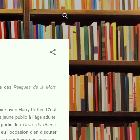
tie des
Reliques de la Mort
,
ire avec Harry Potter. C'est
 jeune public à l'âge adulte.
 partir de
L'Ordre du Phénix
 eu l'occasion d'en discuter
u au contraire des gens qui