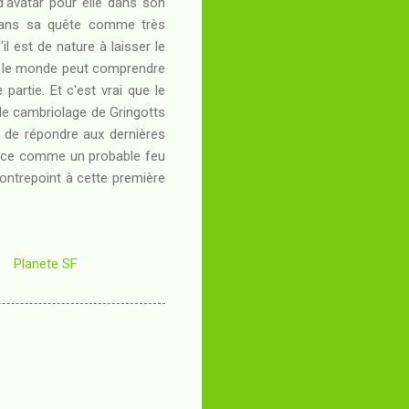
'avatar pour elle dans son
y dans sa quête comme très
il est de nature à laisser le
t le monde peut comprendre
partie. Et c'est vrai que le
c le cambriolage de Gringotts
 de répondre aux dernières
nonce comme un probable feu
contrepoint à cette première
Planete SF