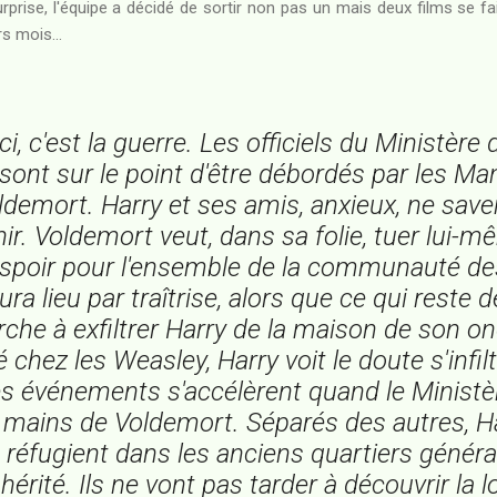
prise, l'équipe a décidé de sortir non pas un mais deux films se fai
s mois...
ci, c'est la guerre. Les officiels du Ministère
 sont sur le point d'être débordés par les M
ldemort. Harry et ses amis, anxieux, ne save
nir. Voldemort veut, dans sa folie, tuer lui-
espoir pour l'ensemble de la communauté des
ura lieu par traîtrise, alors que ce qui reste d
che à exfiltrer Harry de la maison de son on
é chez les Weasley, Harry voit le doute s'infil
Les événements s'accélèrent quand le Ministè
mains de Voldemort. Séparés des autres, Ha
réfugient dans les anciens quartiers générau
hérité. Ils ne vont pas tarder à découvrir la l