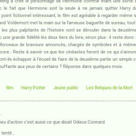
owling a créé le personnage de Hermione comme étant une sorte d
c le fait que Hermione soit la seule à ne jamais quitter Harr
point fictionnel intéressant, le film est agréable à regarder même s'
uand Voldemort met la main sur la fameuse baguette de sureau, tou
s plus palpitants de l'histoire vont se dérouler dans la deuxième 
c une grande fidélité les deux tiers du livre, sinon plus : il reste don
d. Morceaux de bravoure annoncés, chargés de symboles et à même
core... Reste à savoir ce que les cinéastes feront de ce qui s'an
ont-ils échapper à l'écueil de faire de la deuxième partie un simple 
étouffante aux yeux de certains ? Réponse dans quelques mois.
film
Harry Potter
Jeune public
Les Reliques de la Mort
…
eu d'action c'est aussi ce que disait Odieux Connard.
 tenté...