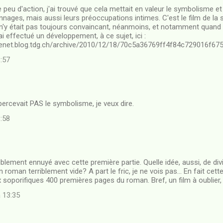
le peu d'action, j'ai trouvé que cela mettait en valeur le symbolisme e
nnages, mais aussi leurs préoccupations intimes. C'est le film de la sé
n'y était pas toujours convaincant, néanmoins, et notamment quand o
i effectué un développement, à ce sujet, ici :
enet.blog.tdg.ch/archive/2010/12/18/70c5a36769ff4f84c729016f67
8:57
ercevait PAS le symbolisme, je veux dire.
8:58
iblement ennuyé avec cette première partie. Quelle idée, aussi, de div
n roman terriblement vide? A part le fric, je ne vois pas... En fait cett
soporifiques 400 premières pages du roman. Bref, un film à oublier,
à 13:35