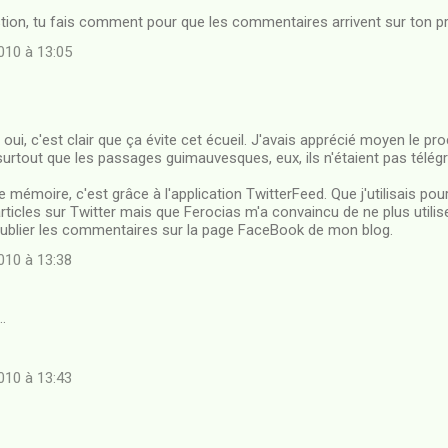
tion, tu fais comment pour que les commentaires arrivent sur ton p
10 à 13:05
oui, c'est clair que ça évite cet écueil. J'avais apprécié moyen le pr
 surtout que les passages guimauvesques, eux, ils n'étaient pas télég
mémoire, c'est grâce à l'application TwitterFeed. Que j'utilisais po
rticles sur Twitter mais que Ferocias m'a convaincu de ne plus utiliser
publier les commentaires sur la page FaceBook de mon blog.
10 à 13:38
…
10 à 13:43