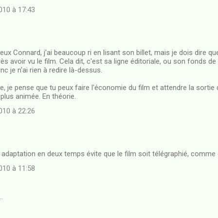
10 à 17:43
eux Connard, j'ai beaucoup ri en lisant son billet, mais je dois dire qu
rès avoir vu le film. Cela dit, c'est sa ligne éditoriale, ou son fonds
nc je n'ai rien à redire là-dessus.
ivre, je pense que tu peux faire l'économie du film et attendre la sortie
plus animée. En théorie.
10 à 22:26
e adaptation en deux temps évite que le film soit télégraphié, comme 
10 à 11:58
…