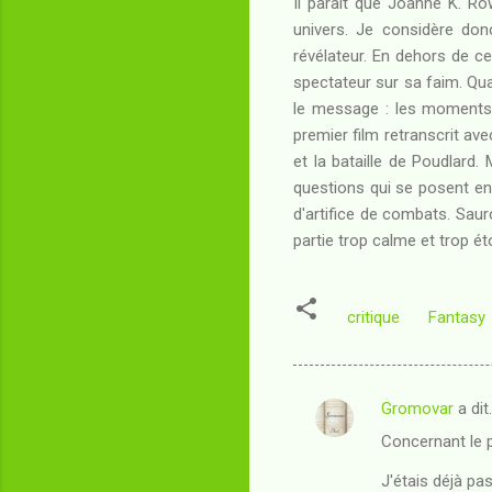
Il paraît que Joanne K. R
univers. Je considère don
révélateur. En dehors de ce 
spectateur sur sa faim. Q
le message : les moments le
premier film retranscrit ave
et la bataille de Poudlar
questions qui se posent en
d'artifice de combats. Saur
partie trop calme et trop 
critique
Fantasy
Gromovar
a dit
C
Concernant le p
o
m
J'étais déjà pas