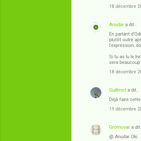
m
18 décembre 20
e
n
Anudar
a dit…
t
En parlant d'Odi
plutôt outré ap
a
l'expression, do
i
Si tu as lu le l
r
sera beaucoup 
e
18 décembre 20
s
Guillmot
a dit…
Déjà faire cett
19 décembre 20
Gromovar
a dit
@ Anudar Oki.