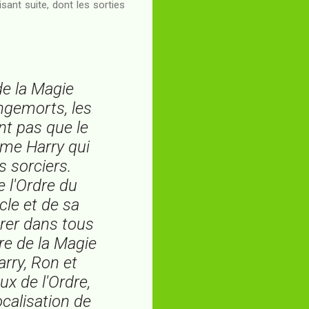
sant suite, dont les sorties
 de la Magie
angemorts, les
nt pas que le
même Harry qui
 sorciers.
e l'Ordre du
cle et de sa
trer dans tous
re de la Magie
rry, Ron et
x de l'Ordre,
ocalisation de