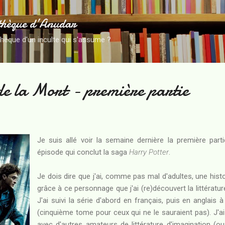
Accéder au contenu principal
thèque d’Anudar
thèque d'un inculte qui s'assume ?
de la Mort - première partie
Je suis allé voir la semaine dernière la première par
épisode qui conclut la saga
Harry Potter
.
Je dois dire que j'ai, comme pas mal d'adultes, une histo
grâce à ce personnage que j'ai (re)découvert la littérature
J'ai suivi la série d'abord en français, puis en anglais à
(cinquième tome pour ceux qui ne le sauraient pas). J'ai
avec d'autres amateurs de littérature d'imagination (o