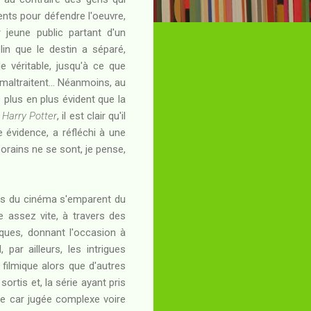
ents pour défendre l'oeuvre,
 jeune public partant d'un
lin que le destin a séparé,
véritable, jusqu'à ce que
 maltraitent... Néanmoins, au
e plus en plus évident que la
e
Harry Potter
, il est clair qu'il
e évidence, a réfléchi à une
orains ne se sont, je pense,
ntes du cinéma s'emparent du
 assez vite, à travers des
iques, donnant l'occasion à
 par ailleurs, les intrigues
 filmique alors que d'autres
ortis et, la série ayant pris
due car jugée complexe voire