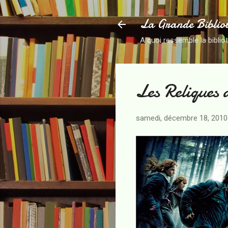
La Grande Biblio
A quoi ressemble la biblio
Les Reliques 
samedi, décembre 18, 2010