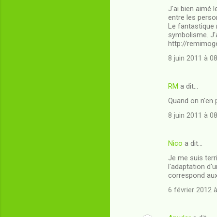
J'ai bien aimé 
entre les perso
Le fantastique 
symbolisme. J'a
http://remimog
8 juin 2011 à 0
RM
a dit…
Quand on n'en p
8 juin 2011 à 0
Nico
a dit…
Je me suis terr
l'adaptation d'u
correspond aux 
6 février 2012 