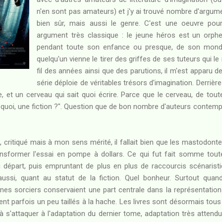
n'en sont pas amateurs) et j'y ai trouvé nombre d'argum
bien sûr, mais aussi le genre. C'est une oeuvre pour
argument très classique : le jeune héros est un orphe
pendant toute son enfance ou presque, de son monde 
quelqu'un vienne le tirer des griffes de ses tuteurs qui le
fil des années ainsi que des parutions, il m'est apparu d
série déploie de véritables trésors d'imagination. Derrièr
e, et un cerveau qui sait quoi écrire. Parce que le cerveau, de tout
t quoi, une fiction ?". Question que de bon nombre d'auteurs contemp
, critiqué mais à mon sens mérité, il fallait bien que les mastodo
nsformer l'essai en pompe à dollars. Ce qui fut fait somme toute
u départ, puis empruntant de plus en plus de raccourcis scénarist
 aussi, quant au statut de la fiction. Quel bonheur. Surtout quand,
nes sorciers conservaient une part centrale dans la représentation
ent parfois un peu taillés à la hache. Les livres sont désormais tous s
es à s'attaquer à l'adaptation du dernier tome, adaptation très atten