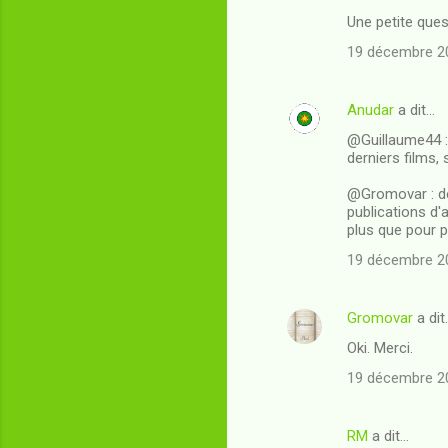
Une petite ques
19 décembre 20
Anudar
a dit…
@Guillaume44 : 
derniers films,
@Gromovar : de 
publications d'a
plus que pour 
19 décembre 20
Gromovar
a dit
Oki. Merci.
19 décembre 20
RM
a dit…