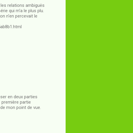
t les relations ambiguës
rie qui m'a le plus plu.
n n'en percevait le
5ab8b1.html
iser en deux parties
e première partie
 de mon point de vue.