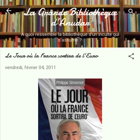
La Grande Bibliothèque
Accéder au contenu principal
d’Anudar
A quoi ressemble la bibliothèque d'un inculte qui
s'assume ?
Le Jour où la France sortira de l'Euro
vendredi, février 04, 2011