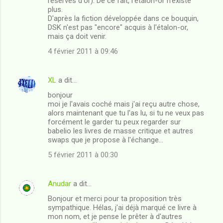
réserves d'or). De ce fait, l'étalon-or n'existe
plus.
D'après la fiction développée dans ce bouquin,
DSK n'est pas "encore" acquis à l'étalon-or,
mais ça doit venir.
4 février 2011 à 09:46
XL
a dit…
bonjour
moi je l'avais coché mais j'ai reçu autre chose,
alors maintenant que tu l'as lu, si tu ne veux pas
forcément le garder tu peux regarder sur
babelio les livres de masse critique et autres
swaps que je propose à l'échange...
5 février 2011 à 00:30
Anudar
a dit…
Bonjour et merci pour ta proposition très
sympathique. Hélas, j'ai déjà marqué ce livre à
mon nom, et je pense le prêter à d'autres