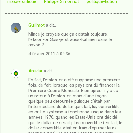
masse critique
Philippe Simonnot
politique-fiction
Guillmot
a dit…
C
Mince je croyais que ça existait toujours,
o
l'étalon-or. Suis-je strauss-Kahnien sans le
m
savoir ?
m
4 février 2011 à 09:36
e
n
Anudar
a dit…
t
En fait, l'étalon-or a été supprimé une première
fois, de fait, lorsque les pays ont dû financer la
a
Première Guerre Mondiale. Bien après, il y a eu
i
un retour à l'étalon-or, mais d'une façon
quelque peu détournée puisque c'était par
r
l'intermédiaire du dollar qui était, lui, convertible
e
en or. Le système a fonctionné jusque dans les
années 1970, quand les Etats-Unis ont décidé
s
que le dollar ne serait plus convertible (en fait, le
dollar convertible était en train d'épuiser leurs