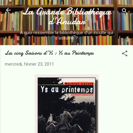
La Grande Bibliothèque
Accéder au contenu principal
d’Anudar
A quoi ressemble la bibliothèque d'un inculte qui
s'assume ?
Les cinq Saisons d'Ys : Ys au Printemps
mercredi, février 23, 2011