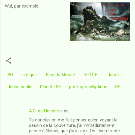
Wul, par exemple.
BD
critique
Fins du Monde
H.O.P.E.
Janolle
Jeune public
Planete SF
post-apocalyptique
SF
A.C. de Haenne
a dit…
C
Ta conclusion me fait penser qu'en voyant le
o
dessin de la couverture, j'ai immédiatement
m
pensé à Niourk, que j'ai lu il y a Oh ! bien trente