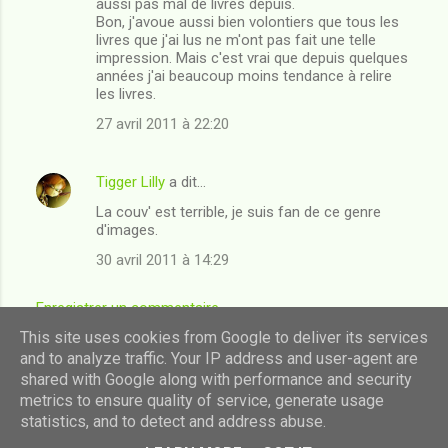
aussi pas mal de livres depuis.
Bon, j'avoue aussi bien volontiers que tous les
livres que j'ai lus ne m'ont pas fait une telle
impression. Mais c'est vrai que depuis quelques
années j'ai beaucoup moins tendance à relire
les livres.
27 avril 2011 à 22:20
Tigger Lilly
a dit…
La couv' est terrible, je suis fan de ce genre
d'images.
30 avril 2011 à 14:29
Enregistrer un commentaire
This site uses cookies from Google to deliver its services
and to analyze traffic. Your IP address and user-agent are
shared with Google along with performance and security
Fourni par Blogger
metrics to ensure quality of service, generate usage
statistics, and to detect and address abuse.
Images de thèmes de
luoman