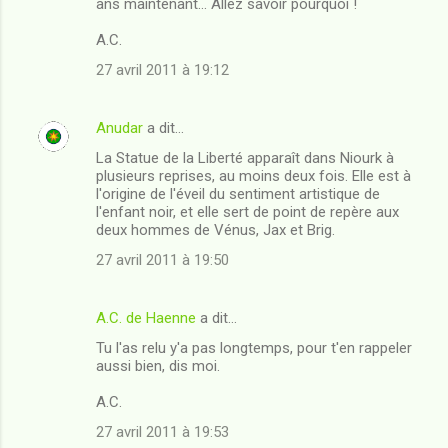
ans maintenant... Allez savoir pourquoi !
m
A.C.
e
n
27 avril 2011 à 19:12
t
a
Anudar
a dit…
i
La Statue de la Liberté apparaît dans Niourk à
plusieurs reprises, au moins deux fois. Elle est à
r
l'origine de l'éveil du sentiment artistique de
e
l'enfant noir, et elle sert de point de repère aux
deux hommes de Vénus, Jax et Brig.
s
27 avril 2011 à 19:50
A.C. de Haenne
a dit…
Tu l'as relu y'a pas longtemps, pour t'en rappeler
aussi bien, dis moi.
A.C.
27 avril 2011 à 19:53